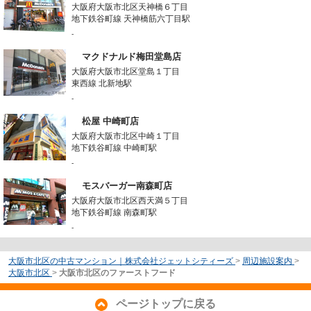
大阪府大阪市北区天神橋６丁目
地下鉄谷町線 天神橋筋六丁目駅
-
マクドナルド梅田堂島店
大阪府大阪市北区堂島１丁目
東西線 北新地駅
-
松屋 中崎町店
大阪府大阪市北区中崎１丁目
地下鉄谷町線 中崎町駅
-
モスバーガー南森町店
大阪府大阪市北区西天満５丁目
地下鉄谷町線 南森町駅
-
大阪市北区の中古マンション｜株式会社ジェットシティーズ
>
周辺施設案内
>
大阪市北区
>
大阪市北区のファーストフード
ページトップに戻る