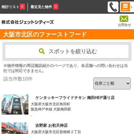
0
0
検討リスト
最近見た物件
お問合せ
大阪市北区のファーストフード
スポットを絞り込む
※物件情報の周辺施設紹介のページであり、各店舗への問い合わせは当
社では対応できません。
該当件数
10
件
ケンタッキーフライドチキン 梅田HEP通り店
大阪府大阪市北区角田町
阪急神戸本線 大阪梅田駅
-
吉野家 お初天神店
大阪府大阪市北区曾根崎２丁目