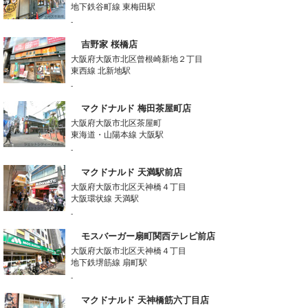
地下鉄谷町線 東梅田駅
-
吉野家 桜橋店
大阪府大阪市北区曾根崎新地２丁目
東西線 北新地駅
-
マクドナルド 梅田茶屋町店
大阪府大阪市北区茶屋町
東海道・山陽本線 大阪駅
-
マクドナルド 天満駅前店
大阪府大阪市北区天神橋４丁目
大阪環状線 天満駅
-
モスバーガー扇町関西テレビ前店
大阪府大阪市北区天神橋４丁目
地下鉄堺筋線 扇町駅
-
マクドナルド 天神橋筋六丁目店