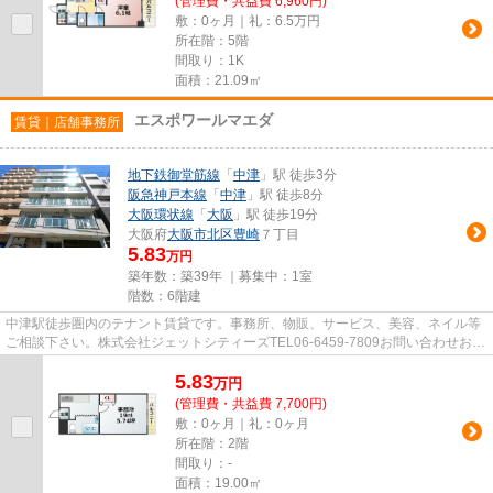
(管理費・共益費 6,960円)
敷：0ヶ月｜礼：6.5万円
所在階：5階
間取り：1K
面積：21.09㎡
エスポワールマエダ
賃貸｜店舗事務所
地下鉄御堂筋線
「
中津
」駅 徒歩3分
阪急神戸本線
「
中津
」駅 徒歩8分
大阪環状線
「
大阪
」駅 徒歩19分
大阪府
大阪市北区
豊崎
７丁目
5.83
万円
築年数：築39年 ｜募集中：
1室
階数：6階建
中津駅徒歩圏内のテナント賃貸です。事務所、物販、サービス、美容、ネイル等
ご相談下さい。株式会社ジェットシティーズTEL06-6459-7809お問い合わせお待
ちしております。
5.83
万
円
(管理費・共益費 7,700円)
敷：0ヶ月｜礼：0ヶ月
所在階：2階
間取り：-
面積：19.00㎡