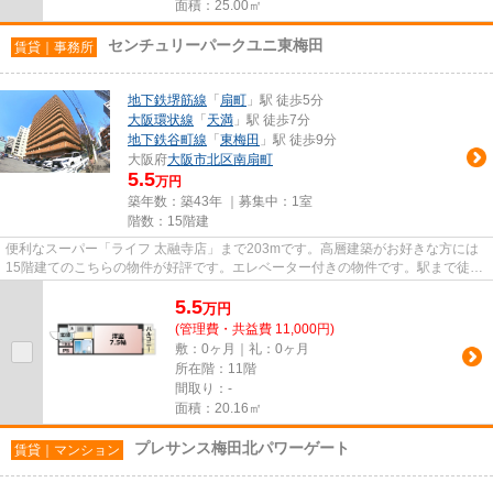
面積：25.00㎡
センチュリーパークユニ東梅田
賃貸｜事務所
地下鉄堺筋線
「
扇町
」駅 徒歩5分
大阪環状線
「
天満
」駅 徒歩7分
地下鉄谷町線
「
東梅田
」駅 徒歩9分
大阪府
大阪市北区
南扇町
5.5
万円
築年数：築43年 ｜募集中：
1室
階数：15階建
便利なスーパー「ライフ 太融寺店」まで203mです。高層建築がお好きな方には
15階建てのこちらの物件が好評です。エレベーター付きの物件です。駅まで徒歩
5分の立地が魅力的な、利便性...
5.5
万
円
(管理費・共益費 11,000円)
敷：0ヶ月｜礼：0ヶ月
所在階：11階
間取り：-
面積：20.16㎡
プレサンス梅田北パワーゲート
賃貸｜マンション