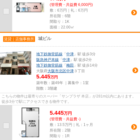
(管理費・共益費 6,000円)
敷：6万円｜礼：6万円
所在階：6階
間取り：1K
面積：22.00㎡
城ビル
賃貸｜店舗事務所
地下鉄御堂筋線
「
中津
」駅 徒歩3分
阪急神戸本線
「
中津
」駅 徒歩2分
地下鉄御堂筋線
「
梅田
」駅 徒歩14分
大阪府
大阪市北区
中津
３丁目
5.445
万円
築年数：築49年 ｜募集中：
1室
階数：3階建
こちらの物件は最寄りのスーパー「サンプラザ 本店」が281m以内にあります。
徒歩3分で駅にアクセスできる物件です。
5.445
万
円
(管理費・共益費 -)
敷：13.5万円｜礼：1ヶ月
所在階：2階
間取り：1R