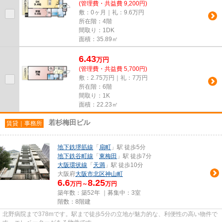
(管理費・共益費 9,200円)
敷：0ヶ月｜礼：9.6万円
所在階：4階
間取り：1DK
面積：35.89㎡
6.43
万
円
(管理費・共益費 5,700円)
敷：2.75万円｜礼：7万円
所在階：6階
間取り：1K
面積：22.23㎡
若杉梅田ビル
賃貸｜事務所
地下鉄堺筋線
「
扇町
」駅 徒歩5分
地下鉄谷町線
「
東梅田
」駅 徒歩7分
大阪環状線
「
天満
」駅 徒歩10分
大阪府
大阪市北区
神山町
6.6
8.25
万円～
万円
築年数：築52年 ｜募集中：
3室
階数：8階建
北野病院まで378mです。駅まで徒歩5分の立地が魅力的な、利便性の高い物件で