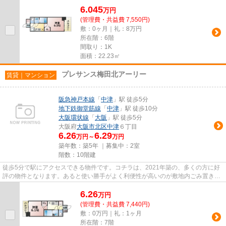
6.045
万
円
(管理費・共益費 7,550円)
敷：0ヶ月｜礼：8万円
所在階：6階
間取り：1K
面積：22.23㎡
プレサンス梅田北アーリー
賃貸｜マンション
阪急神戸本線
「
中津
」駅 徒歩5分
地下鉄御堂筋線
「
中津
」駅 徒歩10分
大阪環状線
「
大阪
」駅 徒歩5分
大阪府
大阪市北区
中津
６丁目
6.26
6.29
万円～
万円
築年数：築5年 ｜募集中：
2室
階数：10階建
徒歩5分で駅にアクセスできる物件です。コチラは、2021年築の、多くの方に好
評の物件となります。あると使い勝手がよく利便性が高いのが敷地内ごみ置き場
です。駐車場は物件から約150m...
6.26
万
円
(管理費・共益費 7,440円)
敷：0万円｜礼：1ヶ月
所在階：7階