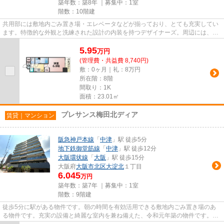
築年数：築8年 ｜募集中：
1室
階数：10階建
共用部には敷地内ごみ置き場・エレベータなどが揃っており、とても充実してい
ます。特徴的な外観と洗練された設計の内装を持つデザイナーズ。周辺には、徒
歩3分で利用できる駅がありま...
5.95
万
円
(管理費・共益費 8,740円)
敷：0ヶ月｜礼：8万円
所在階：8階
間取り：1K
面積：23.01㎡
プレサンス梅田北ディア
賃貸｜マンション
阪急神戸本線
「
中津
」駅 徒歩5分
地下鉄御堂筋線
「
中津
」駅 徒歩12分
大阪環状線
「
大阪
」駅 徒歩15分
大阪府
大阪市北区
大淀北
１丁目
6.045
万円
築年数：築7年 ｜募集中：
1室
階数：9階建
徒歩5分に駅がある物件です。朝の時間を有効活用できる敷地内ごみ置き場のあ
る物件です。充実の設備と綺麗な室内を兼ね備えた、令和元年築の物件です。こ
ちらの物件にはエレベーターが...