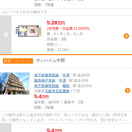
階数：7階建
エレベーター付きの物件です。
5.28
万
円
(管理費・共益費 11,000円)
敷：0ヶ月｜礼：0ヶ月
所在階：3階
間取り：-
面積：21.00㎡
サンハイム中西
賃貸｜マンション
地下鉄御堂筋線
「
中津
」駅 徒歩5分
阪急神戸本線
「
中津
」駅 徒歩10分
地下鉄御堂筋線
「
梅田
」駅 徒歩15分
大阪府
大阪市北区
豊崎
７丁目
5.4
万円
築年数：築40年 ｜募集中：
1室
階数：7階建
この物件は駅から徒歩5分の物件です。高ニーズである、陽当りの良い環境を実
現した物件となっています。プライバシーをしっかり守れる、安心安全なマンシ
ョンです。ご来店予約やご質問...
5.4
万
円