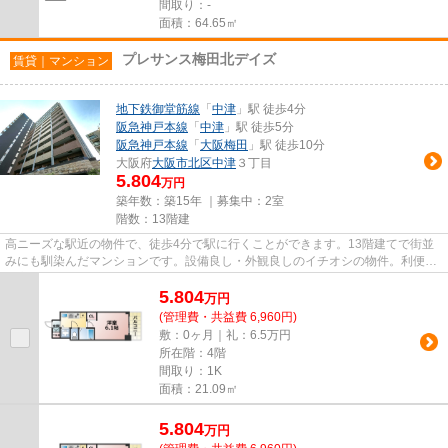
間取り：-
面積：64.65㎡
プレサンス梅田北デイズ
賃貸｜マンション
地下鉄御堂筋線
「
中津
」駅 徒歩4分
阪急神戸本線
「
中津
」駅 徒歩5分
阪急神戸本線
「
大阪梅田
」駅 徒歩10分
大阪府
大阪市北区
中津
３丁目
5.804
万円
築年数：築15年 ｜募集中：
2室
階数：13階建
高ニーズな駅近の物件で、徒歩4分で駅に行くことができます。13階建てで街並
みにも馴染んだマンションです。設備良し・外観良しのイチオシの物件。利便性
が高くお問い合わせの多い敷地...
5.804
万
円
(管理費・共益費 6,960円)
敷：0ヶ月｜礼：6.5万円
所在階：4階
間取り：1K
面積：21.09㎡
5.804
万
円