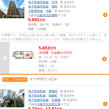
地下鉄御堂筋線
「
中津
」駅 徒歩4分
地下鉄御堂筋線
「
梅田
」駅 徒歩12分
大阪環状線
「
大阪
」駅 徒歩15分
大阪府
大阪市北区
豊崎
４丁目
5.653
万円
築年数：築17年 ｜募集中：
1室
階数：12階建
12階建てで、街並みに溶け込んだ落ち着いた建物。造りとデザインに関して、自
信をもって情報を提供できるマンションです。強度のある外観タイル張りは、外
面の耐久性にも優れます。周...
5.653
万
円
(管理費・共益費 8,470円)
敷：0ヶ月｜礼：6万円
所在階：11階
間取り：1K
面積：21.17㎡
イーデザインビル
賃貸｜店舗事務所
地下鉄谷町線
「
東梅田
」駅 徒歩8分
地下鉄谷町線
「
南森町
」駅 徒歩8分
地下鉄御堂筋線
「
淀屋橋
」駅 徒歩8分
大阪府
大阪市北区
西天満
４丁目
5.72
12.87