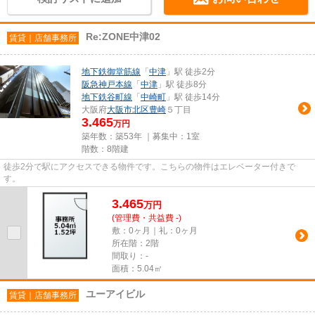
Re:ZONE中津02
賃貸｜店舗事務所
地下鉄御堂筋線
「
中津
」駅 徒歩2分
阪急神戸本線
「
中津
」駅 徒歩8分
地下鉄谷町線
「
中崎町
」駅 徒歩14分
大阪府
大阪市北区
豊崎
５丁目
3.465
万円
築年数：築53年 ｜募集中：
1室
階数：8階建
徒歩2分で駅にアクセスできる物件です。こちらの物件はエレベーター付きで
す。
3.465
万
円
(管理費・共益費 -)
敷：0ヶ月｜礼：0ヶ月
所在階：2階
間取り：-
面積：5.04㎡
ユーアイビル
賃貸｜店舗事務所