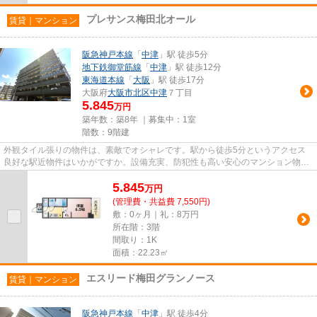
プレサンス梅田北オール
賃貸｜マンション
阪急神戸本線
「
中津
」駅 徒歩5分
地下鉄御堂筋線
「
中津
」駅 徒歩12分
東海道本線
「
大阪
」駅 徒歩17分
大阪府
大阪市北区
中津
７丁目
5.845
万円
築年数：築8年 ｜募集中：
1室
階数：9階建
外観タイル張りの物件は、素敵でオシャレです。駅から徒歩5分というアクセス
良好な駅近物件はいかがですか。設備充実、防犯性も高い安心のマンション物件
です。車をお持ちの方にもオス...
5.845
万
円
(管理費・共益費 7,550円)
敷：0ヶ月｜礼：8万円
所在階：3階
間取り：1K
面積：22.23㎡
エスリード梅田グランノース
賃貸｜マンション
阪急神戸本線
「
中津
」駅 徒歩4分