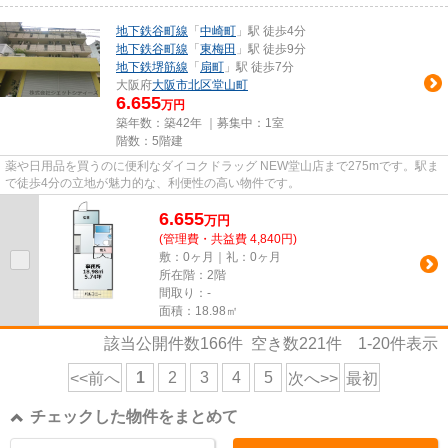
地下鉄谷町線
「
中崎町
」駅 徒歩4分
地下鉄谷町線
「
東梅田
」駅 徒歩9分
地下鉄堺筋線
「
扇町
」駅 徒歩7分
大阪府
大阪市北区
堂山町
6.655
万円
築年数：築42年 ｜募集中：
1室
階数：5階建
薬や日用品を買うのに便利なダイコクドラッグ NEW堂山店まで275mです。駅ま
で徒歩4分の立地が魅力的な、利便性の高い物件です。
6.655
万
円
(管理費・共益費 4,840円)
敷：0ヶ月｜礼：0ヶ月
所在階：2階
間取り：-
面積：18.98㎡
該当公開件数
166
件 空き数
221
件
1-20
件表示
1
2
3
4
5
<<前へ
次へ>>
最初
チェックした物件をまとめて