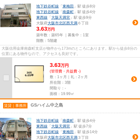
地下鉄谷町線
「
東梅田
」駅 徒歩8分
地下鉄谷町線
「
南森町
」駅 徒歩4分
東西線
「
大阪天満宮
」駅 徒歩9分
大阪府
大阪市北区
西天満
６丁目
3.63
万円
築年数：築65年 ｜募集中：
1室
階数：5階建
大阪信用金庫南森町支店が物件から173mのところにあります。駅から徒歩8分の
位置にある物件なので、アクセスも良好です。
3.63
万
円
(管理費・共益費 -)
敷：1ヶ月｜礼：2ヶ月
所在階：3階
間取り：-
面積：19.99㎡
GSハイム中之島
賃貸｜事務所
地下鉄谷町線
「
南森町
」駅 徒歩4分
東西線
「
大阪天満宮
」駅 徒歩7分
地下鉄谷町線
「
東梅田
」駅 徒歩14分
大阪府
大阪市北区
西天満
３丁目