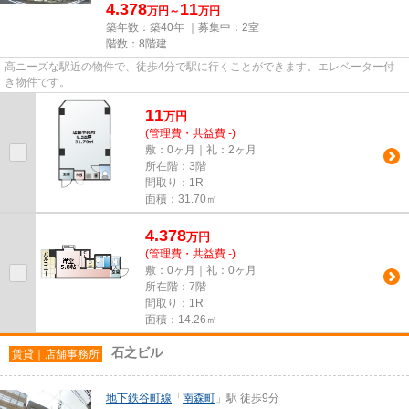
4.378
11
万円～
万円
築年数：築40年 ｜募集中：
2室
階数：8階建
高ニーズな駅近の物件で、徒歩4分で駅に行くことができます。エレベーター付
き物件です。
11
万
円
(管理費・共益費 -)
敷：0ヶ月｜礼：2ヶ月
所在階：3階
間取り：1R
面積：31.70㎡
4.378
万
円
(管理費・共益費 -)
敷：0ヶ月｜礼：0ヶ月
所在階：7階
間取り：1R
面積：14.26㎡
石之ビル
賃貸｜店舗事務所
地下鉄谷町線
「
南森町
」駅 徒歩9分