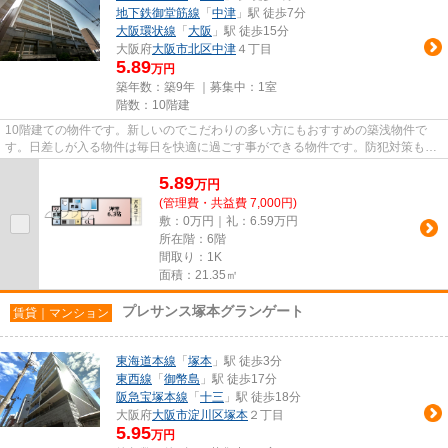
地下鉄御堂筋線
「
中津
」駅 徒歩7分
大阪環状線
「
大阪
」駅 徒歩15分
大阪府
大阪市北区
中津
４丁目
5.89
万円
築年数：築9年 ｜募集中：
1室
階数：10階建
10階建ての物件です。新しいのでこだわりの多い方にもおすすめの築浅物件で
す。日差しが入る物件は毎日を快適に過ごす事ができる物件です。防犯対策もバ
ッチリなマンションタイプの物...
5.89
万
円
(管理費・共益費 7,000円)
敷：0万円｜礼：6.59万円
所在階：6階
間取り：1K
面積：21.35㎡
プレサンス塚本グランゲート
賃貸｜マンション
東海道本線
「
塚本
」駅 徒歩3分
東西線
「
御幣島
」駅 徒歩17分
阪急宝塚本線
「
十三
」駅 徒歩18分
大阪府
大阪市淀川区
塚本
２丁目
5.95
万円