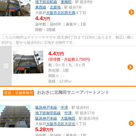
地下鉄谷町線
「
東梅田
」駅 徒歩9分
東西線
「
北新地
」駅 徒歩7分
大阪府
大阪市北区
西天満
４丁目
4.4
万円
築年数：築66年 ｜募集中：
1室
階数：3階建
こちらの物件はデイリーヤマザキ 西天満4丁目まで119mにあります。幅広い層に
好評な、駅から徒歩9分に立地する物件です。
4.4
万
円
(管理費・共益費 2,750円)
敷：0ヶ月｜礼：0ヶ月
所在階：1階
間取り：-
面積：12.00㎡
おおきに北梅田サニーアパートメント
賃貸｜店舗事務所
阪急神戸本線
「
中津
」駅 徒歩9分
地下鉄御堂筋線
「
中津
」駅 徒歩17分
阪急神戸本線
「
大阪梅田
」駅 徒歩19分
大阪府
大阪市北区
大淀北
１丁目
5.28
万円
築年数：築34年 ｜募集中：
1室