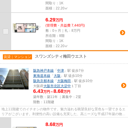
間取り：1K
面積：22.20㎡
6.29
万
円
(管理費・共益費 7,440円)
敷：0ヶ月｜礼：8万円
所在階：8階
間取り：1K
面積：22.20㎡
スワンズシティ梅田ウエスト
賃貸｜マンション
阪急神戸本線
「
中津
」駅 徒歩7分
東海道本線
「
大阪
」駅 徒歩10分
阪急京都本線
「
大阪梅田
」駅 徒歩10分
大阪府
大阪市北区
大淀中
１丁目
6.43
8.68
万円～
万円
築年数：築11年 ｜募集中：
2室
階数：11階建
地上11階建てのイチオシの物件です。魅力溢れる眺望良好な景色を一望できるエ
リアがございます。利便性の高い設備も充実した、高ニーズな平成27年築の物件
です。綺麗好きな方にも満足...
8.68
万
円