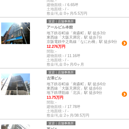
間取:
-
建物面積:
- / 6.65坪
土地面積:
- / -
敷金/礼金:
0ヶ月/5.5万円
賃貸｜店舗事務所
アールビル本館
地下鉄谷町線「南森町」駅 徒歩3分
東西線「大阪天満宮」駅 徒歩7分
京阪電鉄中之島線「なにわ橋」駅 徒歩9分
12.276万円
間取:
-
建物面積:
- / 11.16坪
土地面積:
- / -
敷金/礼金:
0ヶ月/0ヶ月
賃貸｜店舗事務所
古澤ビル
地下鉄谷町線「南森町」駅 徒歩6分
東西線「大阪天満宮」駅 徒歩6分
地下鉄堺筋線「北浜」駅 徒歩9分
13.75万円
間取:
-
建物面積:
- / 17.78坪
土地面積:
- / -
敷金/礼金:
2ヶ月/38.5万円
賃貸｜店舗事務所