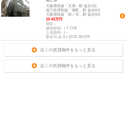
英ビル
大阪環状線「天満」駅 徒歩3分
地下鉄堺筋線「扇町」駅 徒歩6分
大阪環状線「桜ノ宮」駅 徒歩9分
10.45万円
間取:
-
建物面積:
- / 7.77坪
土地面積:
- / -
敷金/礼金:
0ヶ月/31.35万円
近くの賃貸物件をもっと見る
近くの売買物件をもっと見る