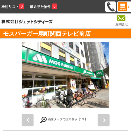
0
0
検討リスト
最近見た物件
お問合せ
モスバーガー扇町関西テレビ前店
前
次
画像タップで拡大表示【
1
/1】