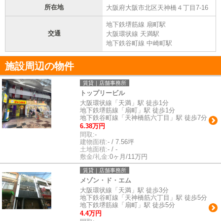
所在地
大阪府大阪市北区天神橋４丁目7-16
地下鉄堺筋線 扇町駅
交通
大阪環状線 天満駅
地下鉄谷町線 中崎町駅
施設周辺の物件
賃貸｜店舗事務所
トップリービル
大阪環状線「天満」駅 徒歩1分
地下鉄堺筋線「扇町」駅 徒歩1分
地下鉄谷町線「天神橋筋六丁目」駅 徒歩7分
6.38万円
間取:
-
建物面積:
- / 7.56坪
土地面積:
- / -
敷金/礼金:
0ヶ月/11万円
賃貸｜店舗事務所
メゾン・ド・エム
大阪環状線「天満」駅 徒歩3分
地下鉄谷町線「天神橋筋六丁目」駅 徒歩5分
地下鉄堺筋線「扇町」駅 徒歩5分
4.4万円