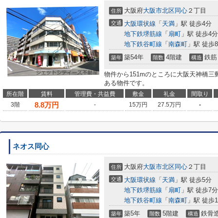
大阪府
大阪市北区
同心
２丁目
住所
交通
大阪環状線
「
天満
」駅 徒歩4分
地下鉄堺筋線
「
扇町
」駅 徒歩4分
地下鉄谷町線
「
南森町
」駅 徒歩
築54年
4階建
鉄筋
築年
階数
構造
物件から151mのところに大阪天神橋三
ある物件です。
所在階
賃料
管理費・共益費
敷金
礼金
間取り
8.8
万円
3階
-
15万円
27.5万円
-
ネオス同心
大阪府
大阪市北区
同心
２丁目
住所
交通
大阪環状線
「
天満
」駅 徒歩5分
地下鉄堺筋線
「
扇町
」駅 徒歩7分
地下鉄谷町線
「
南森町
」駅 徒歩1
築5年
5階建
鉄骨
築年
階数
構造