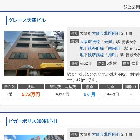
該当公開
グレース天満ビル
大阪府
大阪市北区
同心
２丁目
住所
交通
大阪環状線
「
天満
」駅 徒歩5分
地下鉄谷町線
「
南森町
」駅 徒歩1
地下鉄堺筋線
「
扇町
」駅 徒歩8分
築52年
6階建
鉄骨
築年
階数
構造
駅まで徒歩5分の立地が魅力的な、利便
ー付き物件です。
所在階
賃料
管理費・共益費
敷金
礼金
間取り
5.72
万円
0ヶ月
2階
6,600円
11.44万円
-
ビガーポリス300同心Ⅱ
大阪府
大阪市北区
同心
２丁目
住所