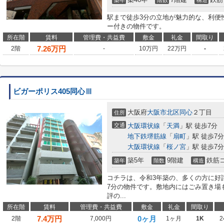
築年
階数
構造
駅まで徒歩3分の立地が魅力的な、利便
ー付きの物件です。
所在階
賃料
管理費・共益費
敷金
礼金
間取り
7.26
万円
2階
-
10万円
22万円
-
ビガーポリス405同心Ⅲ
大阪府
大阪市北区
同心
２丁目
住所
交通
大阪環状線
「
天満
」駅 徒歩7分
地下鉄堺筋線
「
扇町
」駅 徒歩7分
大阪環状線
「
桜ノ宮
」駅 徒歩7分
築5年
9階建
鉄筋
築年
階数
構造
コチラは、令和3年築の、多くの方に好
7分の物件です。敷地内にはごみ置き場
評の...
所在階
賃料
管理費・共益費
敷金
礼金
間取り
7.4
万円
0ヶ月
2階
7,000円
1ヶ月
1K
2