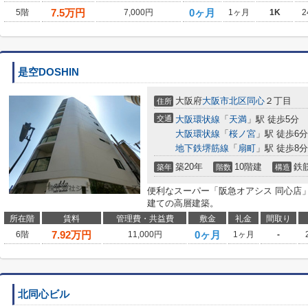
7.5
万円
0ヶ月
5階
7,000円
1ヶ月
1K
2
是空DOSHIN
大阪府
大阪市北区
同心
２丁目
住所
交通
大阪環状線
「
天満
」駅 徒歩5分
大阪環状線
「
桜ノ宮
」駅 徒歩6分
地下鉄堺筋線
「
扇町
」駅 徒歩8分
築20年
10階建
鉄
築年
階数
構造
便利なスーパー「阪急オアシス 同心店」
建ての高層建築。
所在階
賃料
管理費・共益費
敷金
礼金
間取り
7.92
万円
0ヶ月
6階
11,000円
1ヶ月
-
北同心ビル