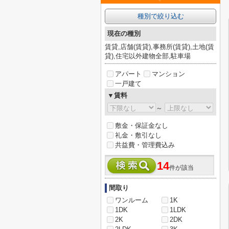
種別で絞り込む
現在の種別
賃貸,店舗(賃貸),事務所(賃貸),土地(賃
貸),住宅以外建物全部,駐車場
アパート
マンション
一戸建て
▼賃料
～
敷金・保証金なし
礼金・敷引なし
共益費・管理費込み
14
件が該当
間取り
ワンルーム
1K
1DK
1LDK
2K
2DK