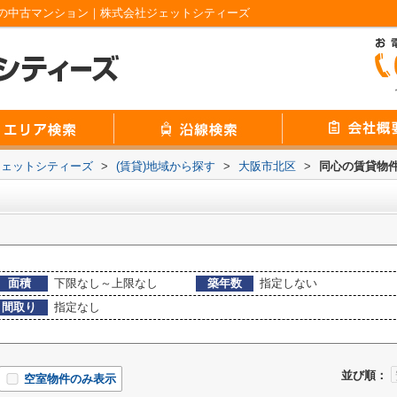
の中古マンション｜株式会社ジェットシティーズ
ジェットシティーズ
>
(賃貸)地域から探す
>
大阪市北区
>
同心の賃貸物
面積
下限なし～上限なし
築年数
指定しない
間取り
指定なし
並び順：
空室物件のみ表示