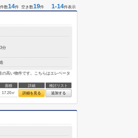
14
19
1-14
件数
件 空き数
件
件表示
3分
造
性の高い物件です。こちらはエレベータ
面積
詳細
検討リスト
17.20㎡
詳細を見る
追加する