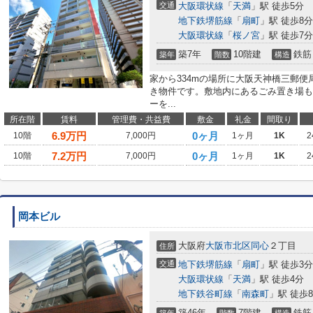
交通
大阪環状線
「
天満
」駅 徒歩5分
地下鉄堺筋線
「
扇町
」駅 徒歩8分
大阪環状線
「
桜ノ宮
」駅 徒歩7分
築7年
10階建
鉄筋
築年
階数
構造
家から334mの場所に大阪天神橋三郵
き物件です。敷地内にあるごみ置き場も
ーを...
所在階
賃料
管理費・共益費
敷金
礼金
間取り
6.9
万円
0ヶ月
10階
7,000円
1ヶ月
1K
2
7.2
万円
0ヶ月
10階
7,000円
1ヶ月
1K
2
岡本ビル
大阪府
大阪市北区
同心
２丁目
住所
交通
地下鉄堺筋線
「
扇町
」駅 徒歩3分
大阪環状線
「
天満
」駅 徒歩4分
地下鉄谷町線
「
南森町
」駅 徒歩
築46年
7階建
鉄筋