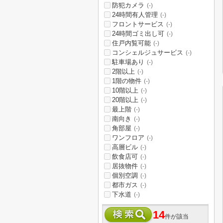
防犯カメラ
(-)
24時間有人管理
(-)
フロントサービス
(-)
24時間ゴミ出し可
(-)
住戸内覧可能
(-)
コンシェルジュサービス
(-)
駐車場あり
(-)
2階以上
(-)
1階の物件
(-)
10階以上
(-)
20階以上
(-)
最上階
(-)
南向き
(-)
角部屋
(-)
ワンフロア
(-)
高層ビル
(-)
飲食店可
(-)
居抜物件
(-)
個別空調
(-)
都市ガス
(-)
下水道
(-)
14
件が該当