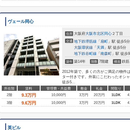
ヴェール同心
大阪府
大阪市北区
同心
２丁目
住所
交通
地下鉄堺筋線
「
扇町
」駅 徒歩5分
大阪環状線
「
天満
」駅 徒歩5分
地下鉄谷町線
「
南森町
」駅 徒歩
築14年
7階建
鉄筋
築年
階数
構造
2012年築で、多くの方がご満足の物
ター付きです。外装にこだわったオシャ
徒歩5...
所在階
賃料
管理費・共益費
敷金
礼金
間取り
9.3
万円
2階
10,000円
3万円
20万円
1LDK
4
9.6
万円
3階
10,000円
3万円
20万円
1LDK
4
英ビル