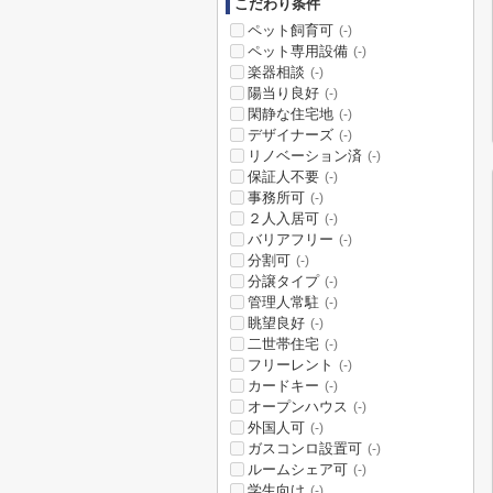
こだわり条件
ペット飼育可
(-)
ペット専用設備
(-)
楽器相談
(-)
陽当り良好
(-)
閑静な住宅地
(-)
デザイナーズ
(-)
リノベーション済
(-)
保証人不要
(-)
事務所可
(-)
２人入居可
(-)
バリアフリー
(-)
分割可
(-)
分譲タイプ
(-)
管理人常駐
(-)
眺望良好
(-)
二世帯住宅
(-)
フリーレント
(-)
カードキー
(-)
オープンハウス
(-)
外国人可
(-)
ガスコンロ設置可
(-)
ルームシェア可
(-)
学生向け
(-)