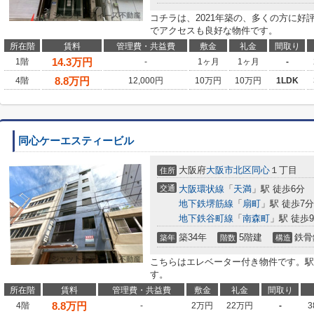
コチラは、2021年築の、多くの方に好
でアクセスも良好な物件です。
所在階
賃料
管理費・共益費
敷金
礼金
間取り
14.3
万円
1階
-
1ヶ月
1ヶ月
-
8.8
万円
4階
12,000円
10万円
10万円
1LDK
同心ケーエスティービル
大阪府
大阪市北区
同心
１丁目
住所
交通
大阪環状線
「
天満
」駅 徒歩6分
地下鉄堺筋線
「
扇町
」駅 徒歩7分
地下鉄谷町線
「
南森町
」駅 徒歩
築34年
5階建
鉄骨
築年
階数
構造
こちらはエレベーター付き物件です。駅
す。
所在階
賃料
管理費・共益費
敷金
礼金
間取り
8.8
万円
4階
-
2万円
22万円
-
3