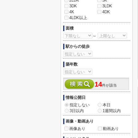
2LDK
3K
3DK
3LDK
4K
4DK
4LDK以上
面積
～
駅からの徒歩
築年数
14
件が該当
情報公開日
指定しない
本日
3日以内
1週間以内
画像・動画あり
画像あり
動画あり