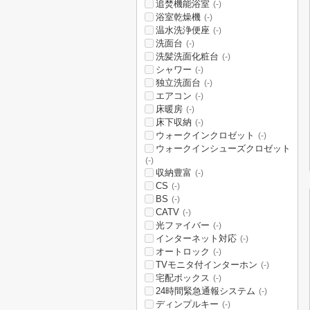
追焚機能浴室
(-)
浴室乾燥機
(-)
温水洗浄便座
(-)
洗面台
(-)
洗髪洗面化粧台
(-)
シャワー
(-)
独立洗面台
(-)
エアコン
(-)
床暖房
(-)
床下収納
(-)
ウォークインクロゼット
(-)
ウォークインシューズクロゼット
(-)
収納豊富
(-)
CS
(-)
BS
(-)
CATV
(-)
光ファイバー
(-)
インターネット対応
(-)
オートロック
(-)
TVモニタ付インターホン
(-)
宅配ボックス
(-)
24時間緊急通報システム
(-)
ディンプルキー
(-)