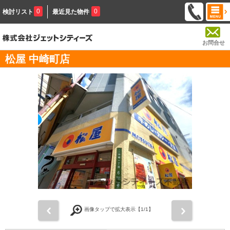
0
0
検討リスト
最近見た物件
お問合せ
松屋 中崎町店
前
次
画像タップで拡大表示【
1
/1】