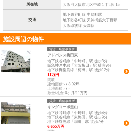
所在地
大阪府大阪市北区中崎１丁目6-15
地下鉄谷町線 中崎町駅
交通
地下鉄谷町線 天神橋筋六丁目駅
大阪環状線 天満駅
施設周辺の物件
賃貸｜店舗事務所
アドバンス梅田東
地下鉄谷町線「中崎町」駅 徒歩3分
阪急神戸本線「大阪梅田」駅 徒歩9分
地下鉄御堂筋線「梅田」駅 徒歩12分
11万円
間取:
-
建物面積:
- / 8.02坪
土地面積:
- / -
敷金/礼金:
0ヶ月/11万円
賃貸｜店舗事務所
キングコーポ堂山
地下鉄谷町線「中崎町」駅 徒歩4分
地下鉄谷町線「東梅田」駅 徒歩9分
地下鉄堺筋線「扇町」駅 徒歩7分
6.655万円