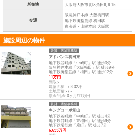
所在地
大阪府大阪市北区角田町6-15
阪急神戸本線 大阪梅田駅
交通
地下鉄御堂筋線 梅田駅
東海道・山陽本線 大阪駅
施設周辺の物件
賃貸｜店舗事務所
アドバンス梅田東
地下鉄谷町線「中崎町」駅 徒歩3分
阪急神戸本線「大阪梅田」駅 徒歩9分
地下鉄御堂筋線「梅田」駅 徒歩12分
11万円
間取:
-
建物面積:
- / 8.02坪
土地面積:
- / -
敷金/礼金:
0ヶ月/11万円
賃貸｜店舗事務所
キングコーポ堂山
地下鉄谷町線「中崎町」駅 徒歩4分
地下鉄谷町線「東梅田」駅 徒歩9分
地下鉄堺筋線「扇町」駅 徒歩7分
6.655万円