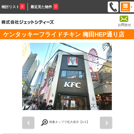
0
0
検討リスト
最近見た物件
お問合せ
ケンタッキーフライドチキン 梅田HEP通り店
前
次
画像タップで拡大表示【
1
/1】