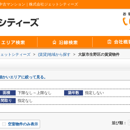
中古マンション｜株式会社ジェットシティーズ
ジェットシティーズ
>
(賃貸)地域から探す
>
大阪市生野区の賃貸物件
細かいエリアに絞って見る。
面積
下限なし～上限なし
築年数
指定しない
間取り
指定なし
並び順：
空室物件のみ表示