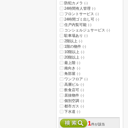
防犯カメラ
(-)
24時間有人管理
(-)
フロントサービス
(-)
24時間ゴミ出し可
(-)
住戸内覧可能
(-)
コンシェルジュサービス
(-)
駐車場あり
(-)
2階以上
(-)
1階の物件
(-)
10階以上
(-)
20階以上
(-)
最上階
(-)
南向き
(-)
角部屋
(-)
ワンフロア
(-)
高層ビル
(-)
飲食店可
(-)
居抜物件
(-)
個別空調
(-)
都市ガス
(-)
下水道
(-)
1
件が該当