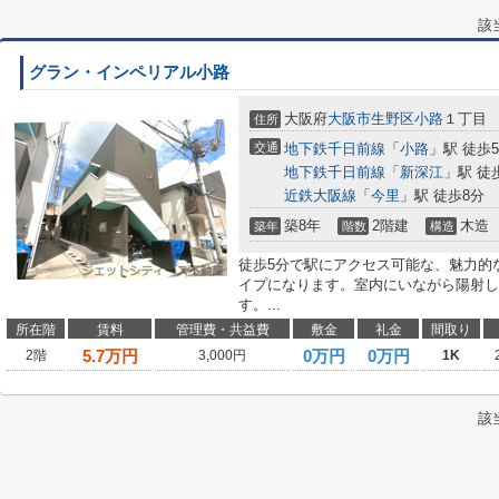
該
グラン・インペリアル小路
大阪府
大阪市生野区
小路
１丁目
住所
交通
地下鉄千日前線
「
小路
」駅 徒歩
地下鉄千日前線
「
新深江
」駅 徒
近鉄大阪線
「
今里
」駅 徒歩8分
築8年
2階建
木造
築年
階数
構造
徒歩5分で駅にアクセス可能な、魅力的
イプになります。室内にいながら陽射し
す。...
所在階
賃料
管理費・共益費
敷金
礼金
間取り
5.7
万円
0万円
0万円
2階
3,000円
1K
該