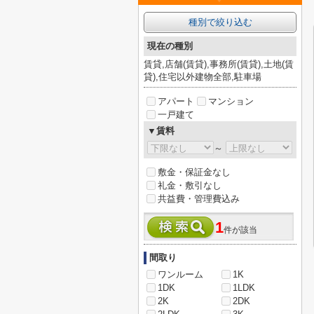
種別で絞り込む
現在の種別
賃貸,店舗(賃貸),事務所(賃貸),土地(賃
貸),住宅以外建物全部,駐車場
アパート
マンション
一戸建て
▼賃料
～
敷金・保証金なし
礼金・敷引なし
共益費・管理費込み
1
件が該当
間取り
ワンルーム
1K
1DK
1LDK
2K
2DK