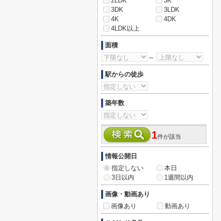
2LDK
3K
3DK
3LDK
4K
4DK
4LDK以上
面積
～
駅からの徒歩
築年数
1
件が該当
情報公開日
指定しない
本日
3日以内
1週間以内
画像・動画あり
画像あり
動画あり