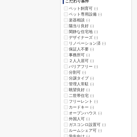
こだわり条件
ペット飼育可
(-)
ペット専用設備
(-)
楽器相談
(-)
陽当り良好
(-)
閑静な住宅地
(-)
デザイナーズ
(-)
リノベーション済
(-)
保証人不要
(-)
事務所可
(-)
２人入居可
(-)
バリアフリー
(-)
分割可
(-)
分譲タイプ
(-)
管理人常駐
(-)
眺望良好
(-)
二世帯住宅
(-)
フリーレント
(-)
カードキー
(-)
オープンハウス
(-)
外国人可
(-)
ガスコンロ設置可
(-)
ルームシェア可
(-)
学生向け
(-)