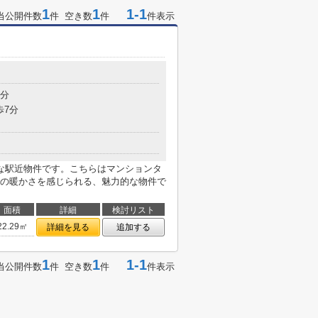
1
1
1-1
当公開件数
件 空き数
件
件表示
5分
歩7分
な駅近物件です。こちらはマンションタ
の暖かさを感じられる、魅力的な物件で
面積
詳細
検討リスト
22.29㎡
詳細を見る
追加する
1
1
1-1
当公開件数
件 空き数
件
件表示