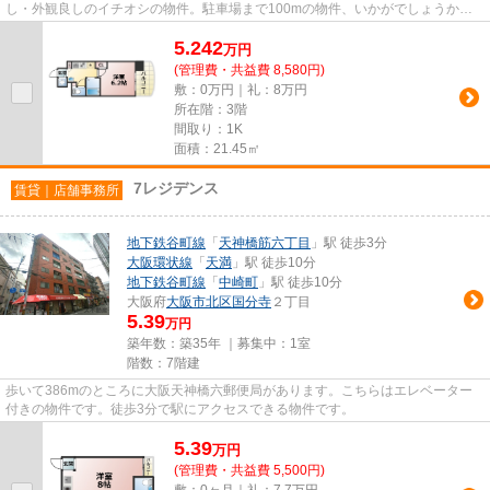
し・外観良しのイチオシの物件。駐車場まで100mの物件、いかがでしょうか。
地上13階建ての物件をご紹介。こ...
5.242
万
円
(管理費・共益費 8,580円)
敷：0万円｜礼：8万円
所在階：3階
間取り：1K
面積：21.45㎡
7レジデンス
賃貸｜店舗事務所
地下鉄谷町線
「
天神橋筋六丁目
」駅 徒歩3分
大阪環状線
「
天満
」駅 徒歩10分
地下鉄谷町線
「
中崎町
」駅 徒歩10分
大阪府
大阪市北区
国分寺
２丁目
5.39
万円
築年数：築35年 ｜募集中：
1室
階数：7階建
歩いて386mのところに大阪天神橋六郵便局があります。こちらはエレベーター
付きの物件です。徒歩3分で駅にアクセスできる物件です。
5.39
万
円
(管理費・共益費 5,500円)
敷：0ヶ月｜礼：7.7万円