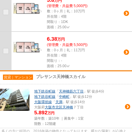
万
円
(管理費・共益費 5,000円)
敷：0ヶ月｜礼：10万円
所在階：4階
間取り：1DK
面積：25.00㎡
6.38
万
円
(管理費・共益費 5,500円)
敷：0ヶ月｜礼：11万円
所在階：4階
間取り：-
面積：25.00㎡
プレサンス天神橋スカイル
賃貸｜マンション
地下鉄谷町線
「
天神橋筋六丁目
」駅 徒歩4分
地下鉄谷町線
「
中崎町
」駅 徒歩12分
大阪環状線
「
天満
」駅 徒歩14分
大阪府
大阪市北区
天神橋
７丁目
5.892
万円
築年数：築10年 ｜募集中：
1室
階数：12階建
多くの方に好評の、2016年築の物件となっております。暖かな陽射しが心地よ