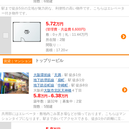
階数：6階建
駅まで徒歩5分の立地が魅力的な、利便性の高い物件です。こちらはエレベータ
ー付き物件です。
5.72
万
円
(管理費・共益費 6,600円)
敷：0ヶ月｜礼：11.44万円
所在階：2階
間取り：-
面積：17.20㎡
トップリービル
賃貸｜マンション
大阪環状線
「
天満
」駅 徒歩1分
地下鉄堺筋線
「
扇町
」駅 徒歩1分
地下鉄谷町線
「
中崎町
」駅 徒歩8分
大阪府
大阪市北区
天神橋
４丁目
5.8
6.38
万円～
万円
築年数：築32年 ｜募集中：
2室
階数：5階建
共用部にはエレベータ・敷地内ごみ置き場などが揃っております。こちらはマン
ションタイプになります。駅まで歩いてアクセスできる、徒歩1分の距離に立地
する物件です。陽が当たるマン...
5.8