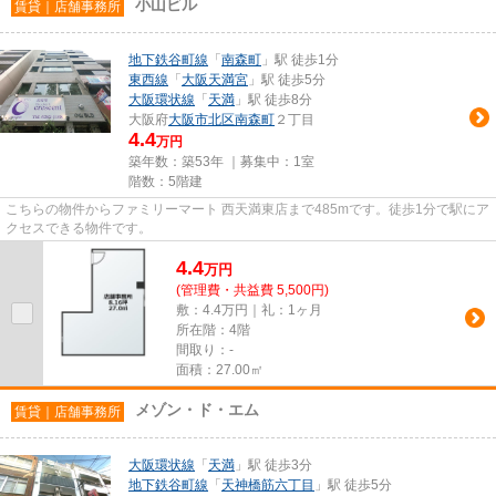
小山ビル
賃貸｜店舗事務所
地下鉄谷町線
「
南森町
」駅 徒歩1分
東西線
「
大阪天満宮
」駅 徒歩5分
大阪環状線
「
天満
」駅 徒歩8分
大阪府
大阪市北区
南森町
２丁目
4.4
万円
築年数：築53年 ｜募集中：
1室
階数：5階建
こちらの物件からファミリーマート 西天満東店まで485mです。徒歩1分で駅にア
クセスできる物件です。
4.4
万
円
(管理費・共益費 5,500円)
敷：4.4万円｜礼：1ヶ月
所在階：4階
間取り：-
面積：27.00㎡
メゾン・ド・エム
賃貸｜店舗事務所
大阪環状線
「
天満
」駅 徒歩3分
地下鉄谷町線
「
天神橋筋六丁目
」駅 徒歩5分