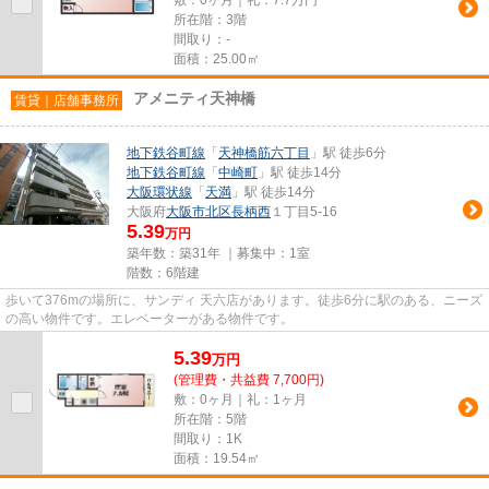
所在階：3階
間取り：-
面積：25.00㎡
アメニティ天神橋
賃貸｜店舗事務所
地下鉄谷町線
「
天神橋筋六丁目
」駅 徒歩6分
地下鉄谷町線
「
中崎町
」駅 徒歩14分
大阪環状線
「
天満
」駅 徒歩14分
大阪府
大阪市北区
長柄西
１丁目5-16
5.39
万円
築年数：築31年 ｜募集中：
1室
階数：6階建
歩いて376mの場所に、サンディ 天六店があります。徒歩6分に駅のある、ニーズ
の高い物件です。エレベーターがある物件です。
5.39
万
円
(管理費・共益費 7,700円)
敷：0ヶ月｜礼：1ヶ月
所在階：5階
間取り：1K
面積：19.54㎡