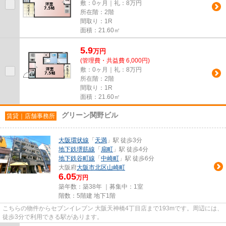
敷：0ヶ月｜礼：8万円
所在階：2階
間取り：1R
面積：21.60㎡
5.9
万
円
(管理費・共益費 6,000円)
敷：0ヶ月｜礼：8万円
所在階：2階
間取り：1R
面積：21.60㎡
グリーン関野ビル
賃貸｜店舗事務所
大阪環状線
「
天満
」駅 徒歩3分
地下鉄堺筋線
「
扇町
」駅 徒歩4分
地下鉄谷町線
「
中崎町
」駅 徒歩6分
大阪府
大阪市北区
山崎町
6.05
万円
築年数：築38年 ｜募集中：
1室
階数：5階建 地下1階
こちらの物件からセブンイレブン 大阪天神橋4丁目店まで193mです。周辺には、
徒歩3分で利用できる駅があります。