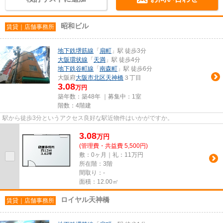
昭和ビル
賃貸｜店舗事務所
地下鉄堺筋線
「
扇町
」駅 徒歩3分
大阪環状線
「
天満
」駅 徒歩4分
地下鉄谷町線
「
南森町
」駅 徒歩6分
大阪府
大阪市北区
天神橋
３丁目
3.08
万円
築年数：築48年 ｜募集中：
1室
階数：4階建
駅から徒歩3分というアクセス良好な駅近物件はいかがですか。
3.08
万
円
(管理費・共益費 5,500円)
敷：0ヶ月｜礼：11万円
所在階：3階
間取り：-
面積：12.00㎡
ロイヤル天神橋
賃貸｜店舗事務所