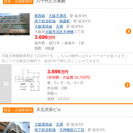
八千代ビル東館
賃貸｜店舗事務所
東西線
「
大阪天満宮
」駅 徒歩3分
地下鉄谷町線
「
南森町
」駅 徒歩2分
大阪環状線
「
天満
」駅 徒歩9分
大阪府
大阪市北区
天神橋
２丁目
3.696
万円
築年数：築51年 ｜募集中：
1室
階数：9階建
大阪天神橋郵便局まで222mです。こちらの物件にはエレベーターがあります。
高ニーズな駅近の物件で、徒歩3分で駅に行くことができます。
3.696
万
円
(管理費・共益費 16,720円)
敷：0ヶ月｜礼：0ヶ月
所在階：2階
間取り：-
面積：13.22㎡
天五共栄ビル
賃貸｜店舗事務所
大阪環状線
「
天満
」駅 徒歩3分
地下鉄谷町線
「
天神橋筋六丁目
」駅 徒歩3分