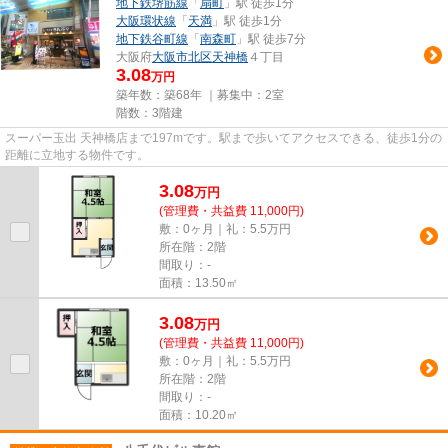
地下鉄堺筋線
「
扇町
」駅 徒歩1分
大阪環状線
「
天満
」駅 徒歩1分
地下鉄谷町線
「
南森町
」駅 徒歩7分
大阪府
大阪市北区
天神橋
４丁目
3.08
万円
築年数：築68年 ｜募集中：
2室
階数：3階建
スーパー玉出 天神橋店まで197mです。駅まで歩いてアクセスできる、徒歩1分の
距離に立地する物件です。
3.08
万
円
(管理費・共益費 11,000円)
敷：0ヶ月｜礼：5.5万円
所在階：2階
間取り：-
面積：13.50㎡
3.08
万
円
(管理費・共益費 11,000円)
敷：0ヶ月｜礼：5.5万円
所在階：2階
間取り：-
面積：10.20㎡