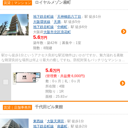
ロイヤルメゾン扇町
賃貸｜マンション
地下鉄谷町線
「
天神橋筋六丁目
」駅 徒歩1分
大阪環状線
「
天満
」駅 徒歩5分
地下鉄谷町線
「
中崎町
」駅 徒歩6分
大阪府
大阪市北区
浪花町
5.6
万円
築年数：築42年 ｜募集中：
1室
階数：8階建
駅から徒歩1分というアクセス良好な駅近物件はいかがですか。魅力溢れる素敵
な眺望良好な場所は何より最大の癒しですね。防犯対策もバッチリなマンション
タイプの物件です。条件として...
5.6
万
円
(管理費・共益費 6,000円)
敷：0ヶ月｜礼：0ヶ月
所在階：4階
間取り：1R
面積：25.83㎡
千代田ビル東館
賃貸｜店舗事務所
東西線
「
大阪天満宮
」駅 徒歩1分
地下鉄谷町線
「
南森町
」駅 徒歩2分