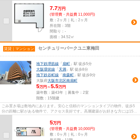
7.7
万
円
(管理費・共益費 11,000円)
敷：2ヶ月｜礼：2ヶ月
所在階：3階
間取り：-
面積：34.52㎡
センチュリーパークユニ東梅田
賃貸｜マンション
地下鉄堺筋線
「
扇町
」駅 徒歩5分
大阪環状線
「
天満
」駅 徒歩8分
地下鉄谷町線
「
南森町
」駅 徒歩9分
大阪府
大阪市北区
南扇町
5
5.5
万円～
万円
築年数：築43年 ｜募集中：
2室
階数：15階建
ごみ置き場は敷地内にあります。安心と信頼のマンションタイプの物件。徒歩5
分の距離に駅がある物件で、アクセス良好です。高層建築がお好きな方には15階
建てのこちらの物件が好評です...
5
万
円
(管理費・共益費 10,000円)
敷：0ヶ月｜礼：0ヶ月
所在階：11階