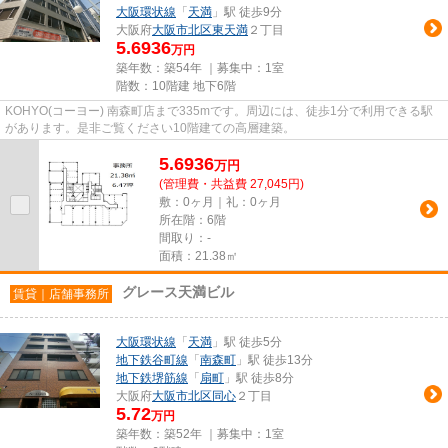
大阪環状線
「
天満
」駅 徒歩9分
大阪府
大阪市北区
東天満
２丁目
5.6936
万円
築年数：築54年 ｜募集中：
1室
階数：10階建 地下6階
KOHYO(コーヨー) 南森町店まで335mです。周辺には、徒歩1分で利用できる駅
があります。是非ご覧ください10階建ての高層建築。
5.6936
万
円
(管理費・共益費 27,045円)
敷：0ヶ月｜礼：0ヶ月
所在階：6階
間取り：-
面積：21.38㎡
グレース天満ビル
賃貸｜店舗事務所
大阪環状線
「
天満
」駅 徒歩5分
地下鉄谷町線
「
南森町
」駅 徒歩13分
地下鉄堺筋線
「
扇町
」駅 徒歩8分
大阪府
大阪市北区
同心
２丁目
5.72
万円
築年数：築52年 ｜募集中：
1室