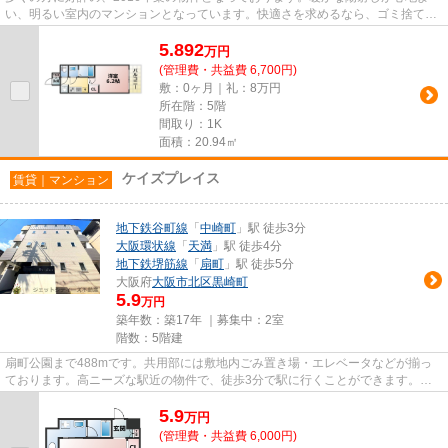
い、明るい室内のマンションとなっています。快適さを求めるなら、ゴミ捨てが
楽な敷地内ごみ置き場のある物...
5.892
万
円
(管理費・共益費 6,700円)
敷：0ヶ月｜礼：8万円
所在階：5階
間取り：1K
面積：20.94㎡
ケイズプレイス
賃貸｜マンション
地下鉄谷町線
「
中崎町
」駅 徒歩3分
大阪環状線
「
天満
」駅 徒歩4分
地下鉄堺筋線
「
扇町
」駅 徒歩5分
大阪府
大阪市北区
黒崎町
5.9
万円
築年数：築17年 ｜募集中：
2室
階数：5階建
扇町公園まで488mです。共用部には敷地内ごみ置き場・エレベータなどが揃っ
ております。高ニーズな駅近の物件で、徒歩3分で駅に行くことができます。造
りとデザインに関して、自信をも...
5.9
万
円
(管理費・共益費 6,000円)