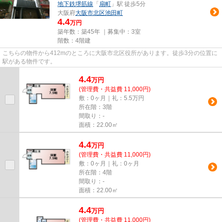
地下鉄堺筋線
「
扇町
」駅 徒歩5分
大阪府
大阪市北区
池田町
4.4
万円
築年数：築45年 ｜募集中：
3室
階数：4階建
こちらの物件から412mのところに大阪市北区役所があります。徒歩3分の位置に
駅がある物件です。
4.4
万
円
(管理費・共益費 11,000円)
敷：0ヶ月｜礼：5.5万円
所在階：3階
間取り：-
面積：22.00㎡
4.4
万
円
(管理費・共益費 11,000円)
敷：0ヶ月｜礼：0ヶ月
所在階：4階
間取り：-
面積：22.00㎡
4.4
万
円
(管理費・共益費 11,000円)