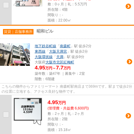
敷：0ヶ月｜礼：5.5万円
所在階：4階
間取り：-
面積：22.00㎡
昭和ビル
賃貸｜店舗事務所
地下鉄谷町線
「
南森町
」駅 徒歩2分
東西線
「
大阪天満宮
」駅 徒歩2分
大阪環状線
「
天満
」駅 徒歩9分
大阪府
大阪市北区
紅梅町
4.95
7.7
万円～
万円
築年数：築47年 ｜募集中：
2室
階数：6階建
こちらの物件からファミリーマート 南森町駅南店まで369mです。駅まで徒歩2分
の位置に立地する、アクセス良好な物件です。
4.95
万
円
(管理費・共益費 6,600円)
敷：2ヶ月｜礼：2ヶ月
所在階：2階
間取り：-
面積：15.18㎡