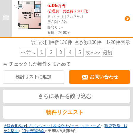
6.05
万
円
(管理費・共益費 3,300円)
敷：0ヶ月｜礼：2ヶ月
所在階：3階
間取り：-
面積：24.00㎡
該当公開件数
136
件 空き数
186
件
1-20
件表示
1
2
3
4
5
<<前へ
次へ>>
最初
チェックした物件をまとめて
検討リストに追加
お問い合わせ
さらに条件を絞り込む
物件リクエスト
大阪市北区の中古マンション｜株式会社ジェットシティーズ
>
(賃貸)路線・駅
から探す
>
JR大阪環状線
>
天満駅の賃貸物件