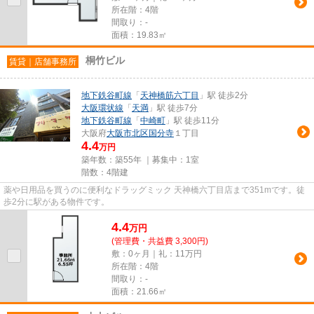
所在階：4階
間取り：-
面積：19.83㎡
桐竹ビル
賃貸｜店舗事務所
地下鉄谷町線
「
天神橋筋六丁目
」駅 徒歩2分
大阪環状線
「
天満
」駅 徒歩7分
地下鉄谷町線
「
中崎町
」駅 徒歩11分
大阪府
大阪市北区
国分寺
１丁目
4.4
万円
築年数：築55年 ｜募集中：
1室
階数：4階建
薬や日用品を買うのに便利なドラッグミック 天神橋六丁目店まで351mです。徒
歩2分に駅がある物件です。
4.4
万
円
(管理費・共益費 3,300円)
敷：0ヶ月｜礼：11万円
所在階：4階
間取り：-
面積：21.66㎡