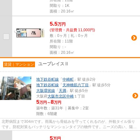
間取り：1K
面積：20.16㎡
5.5
万
円
(管理費・共益費 11,000円)
敷：0ヶ月｜礼：0ヶ月
所在階：11階
間取り：-
面積：20.16㎡
ユープレイスⅡ
賃貸｜マンション
地下鉄谷町線
「
中崎町
」駅 徒歩2分
地下鉄谷町線
「
天神橋筋六丁目
」駅 徒歩5分
大阪環状線
「
天満
」駅 徒歩5分
大阪府
大阪市北区
中崎
１丁目
5
8
万円～
万円
築年数：築31年 ｜募集中：
2室
階数：6階建
北野病院まで304mです。雨風から骨組みを守ってくれるのが、外観タイル張り
です。防犯対策もバッチリなマンションタイプの物件です。ニーズの高い、陽当
たり環境良好な物件です。つい...
5
万
円