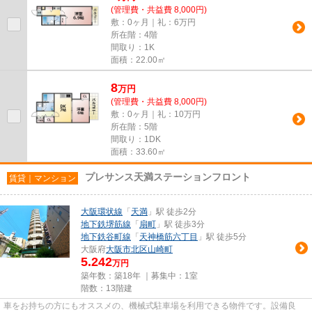
(管理費・共益費 8,000円)
敷：0ヶ月｜礼：6万円
所在階：4階
間取り：1K
面積：22.00㎡
8
万
円
(管理費・共益費 8,000円)
敷：0ヶ月｜礼：10万円
所在階：5階
間取り：1DK
面積：33.60㎡
プレサンス天満ステーションフロント
賃貸｜マンション
大阪環状線
「
天満
」駅 徒歩2分
地下鉄堺筋線
「
扇町
」駅 徒歩3分
地下鉄谷町線
「
天神橋筋六丁目
」駅 徒歩5分
大阪府
大阪市北区
山崎町
5.242
万円
築年数：築18年 ｜募集中：
1室
階数：13階建
車をお持ちの方にもオススメの、機械式駐車場を利用できる物件です。設備良