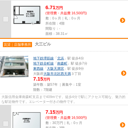
6.71
万
円
(管理費・共益費 16,500円)
敷：0ヶ月｜礼：0ヶ月
所在階：4階
間取り：-
面積：38.31㎡
大三ビル
賃貸｜店舗事務所
地下鉄堺筋線
「
北浜
」駅 徒歩4分
地下鉄谷町線
「
南森町
」駅 徒歩7分
東西線
「
大阪天満宮
」駅 徒歩9分
大阪府
大阪市北区
西天満
３丁目
7.15
万円
築年数：築57年 ｜募集中：
1室
階数：7階建
大阪信用金庫南森町支店まで409mです。徒歩4分で駅にアクセス可能な、魅力的
な駅近物件です。エレベーター付きの物件です。
7.15
万
円
(管理費・共益費 16,500円)
敷：30万円｜礼：0ヶ月
所在階：3階