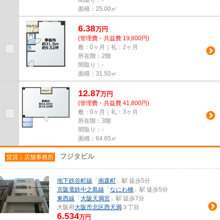
面積：25.00㎡
6.38
万
円
(管理費・共益費 19,800円)
敷：0ヶ月｜礼：2ヶ月
所在階：2階
間取り：-
面積：31.50㎡
12.87
万
円
(管理費・共益費 41,800円)
敷：0ヶ月｜礼：3ヶ月
所在階：3階
間取り：-
面積：64.65㎡
フジタビル
賃貸｜店舗事務所
地下鉄谷町線
「
南森町
」駅 徒歩5分
京阪電鉄中之島線
「
なにわ橋
」駅 徒歩5分
東西線
「
大阪天満宮
」駅 徒歩7分
大阪府
大阪市北区
西天満
３丁目
6.534
万円