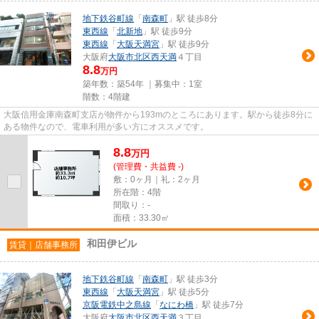
地下鉄谷町線
「
南森町
」駅 徒歩8分
東西線
「
北新地
」駅 徒歩9分
東西線
「
大阪天満宮
」駅 徒歩9分
大阪府
大阪市北区
西天満
４丁目
8.8
万円
築年数：築54年 ｜募集中：
1室
階数：4階建
大阪信用金庫南森町支店が物件から193mのところにあります。駅から徒歩8分に
ある物件なので、電車利用が多い方にオススメです。
8.8
万
円
(管理費・共益費 -)
敷：0ヶ月｜礼：2ヶ月
所在階：4階
間取り：-
面積：33.30㎡
和田伊ビル
賃貸｜店舗事務所
地下鉄谷町線
「
南森町
」駅 徒歩3分
東西線
「
大阪天満宮
」駅 徒歩5分
京阪電鉄中之島線
「
なにわ橋
」駅 徒歩7分
大阪府
大阪市北区
西天満
３丁目