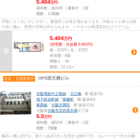
5.404
万円
築年数：築24年 ｜募集中：
1室
階数：11階建
手軽にゴミ出しがしやすい、敷地内ごみ置き場があります。外観タイル張りは耐
久性に優れ、管理の手間も抑えられます。イチオシの眺望良好なエリアには、癒
しが溢れています。設備やレ...
5.404
万
円
(管理費・共益費 9,960円)
敷：0万円｜礼：3万円
所在階：8階
間取り：1K
面積：22.13㎡
OPS西天満ビル
賃貸｜店舗事務所
京阪電鉄中之島線
「
大江橋
」駅 徒歩7分
地下鉄谷町線
「
南森町
」駅 徒歩8分
東西線
「
大阪天満宮
」駅 徒歩11分
大阪府
大阪市北区
西天満
４丁目
5.5
万円
築年数：築53年 ｜募集中：
1室
階数：7階建
幅広い層に好評な、駅から徒歩7分に立地する物件です。エレベーター付きの物