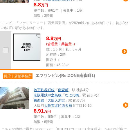
8.8
万円
築年数：築61年 ｜募集中：
1室
階数：3階建
コンビニ「ファミリーマート 西天満東店」が282m以内にある物件です。徒歩3分
の位置に駅がある物件です。
8.8
万
円
(管理費・共益費 -)
敷：1ヶ月｜礼：3ヶ月
所在階：2階
間取り：-
面積：46.28㎡
エフワンビル(Re:ZONE南森町1)
賃貸｜店舗事務所
地下鉄谷町線
「
南森町
」駅 徒歩4分
京阪電鉄中之島線
「
なにわ橋
」駅 徒歩9分
東西線
「
大阪天満宮
」駅 徒歩7分
大阪府
大阪市北区
西天満
５丁目16-15
8.91
万円
築年数：築5年 ｜募集中：
1室
階数：8階建
こちらの物件は最寄りのスーパー「KOHYO(コーヨー) 南森町店」が498m以内に