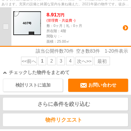
あります。充実の設備と綺麗な室内を兼ね備えた、2021年築の物件です。徒歩4
分に駅がある物件です。
8.91
万
円
(管理費・共益費 -)
敷：0ヶ月｜礼：0ヶ月
所在階：4階
間取り：-
面積：25.00㎡
該当公開件数
70
件 空き数
83
件
1-20
件表示
1
2
3
4
<<前へ
次へ>>
最初
チェックした物件をまとめて
検討リストに追加
お問い合わせ
さらに条件を絞り込む
物件リクエスト