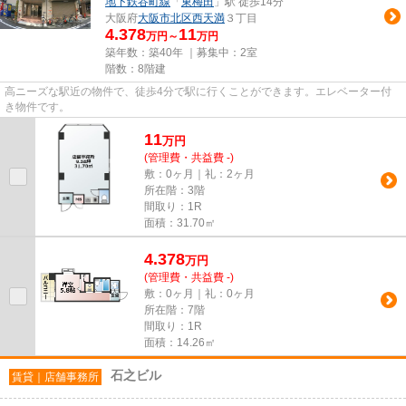
地下鉄谷町線
「
東梅田
」駅 徒歩14分
大阪府
大阪市北区
西天満
３丁目
4.378
11
万円～
万円
築年数：築40年 ｜募集中：
2室
階数：8階建
高ニーズな駅近の物件で、徒歩4分で駅に行くことができます。エレベーター付
き物件です。
11
万
円
(管理費・共益費 -)
敷：0ヶ月｜礼：2ヶ月
所在階：3階
間取り：1R
面積：31.70㎡
4.378
万
円
(管理費・共益費 -)
敷：0ヶ月｜礼：0ヶ月
所在階：7階
間取り：1R
面積：14.26㎡
石之ビル
賃貸｜店舗事務所