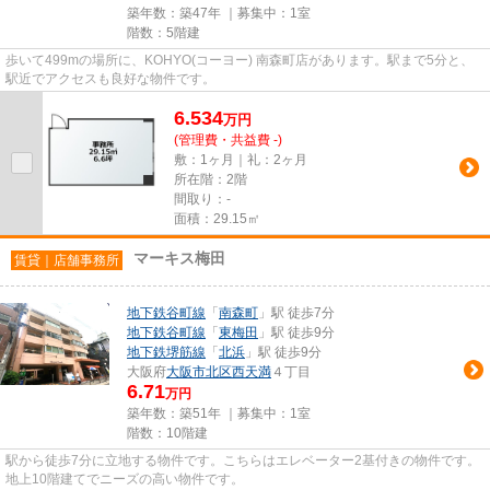
築年数：築47年 ｜募集中：
1室
階数：5階建
歩いて499mの場所に、KOHYO(コーヨー) 南森町店があります。駅まで5分と、
駅近でアクセスも良好な物件です。
6.534
万
円
(管理費・共益費 -)
敷：1ヶ月｜礼：2ヶ月
所在階：2階
間取り：-
面積：29.15㎡
マーキス梅田
賃貸｜店舗事務所
地下鉄谷町線
「
南森町
」駅 徒歩7分
地下鉄谷町線
「
東梅田
」駅 徒歩9分
地下鉄堺筋線
「
北浜
」駅 徒歩9分
大阪府
大阪市北区
西天満
４丁目
6.71
万円
築年数：築51年 ｜募集中：
1室
階数：10階建
駅から徒歩7分に立地する物件です。こちらはエレベーター2基付きの物件です。
地上10階建てでニーズの高い物件です。