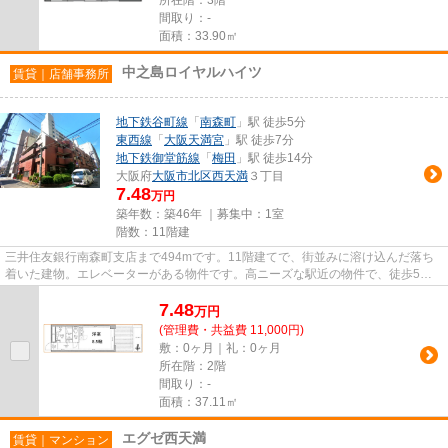
間取り：-
面積：33.90㎡
中之島ロイヤルハイツ
賃貸｜店舗事務所
地下鉄谷町線
「
南森町
」駅 徒歩5分
東西線
「
大阪天満宮
」駅 徒歩7分
地下鉄御堂筋線
「
梅田
」駅 徒歩14分
大阪府
大阪市北区
西天満
３丁目
7.48
万円
築年数：築46年 ｜募集中：
1室
階数：11階建
三井住友銀行南森町支店まで494mです。11階建てで、街並みに溶け込んだ落ち
着いた建物。エレベーターがある物件です。高ニーズな駅近の物件で、徒歩5分
で駅に行くことができます。
7.48
万
円
(管理費・共益費 11,000円)
敷：0ヶ月｜礼：0ヶ月
所在階：2階
間取り：-
面積：37.11㎡
エグゼ西天満
賃貸｜マンション