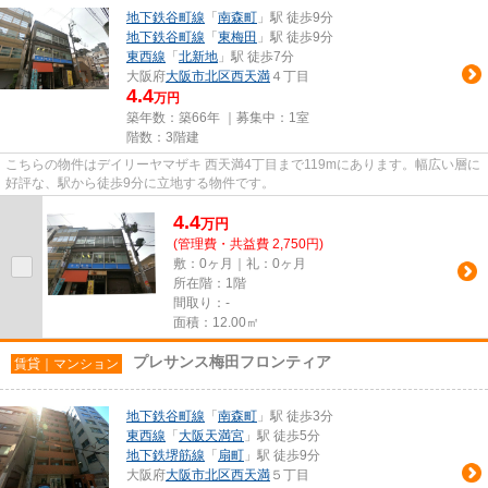
地下鉄谷町線
「
南森町
」駅 徒歩9分
地下鉄谷町線
「
東梅田
」駅 徒歩9分
東西線
「
北新地
」駅 徒歩7分
大阪府
大阪市北区
西天満
４丁目
4.4
万円
築年数：築66年 ｜募集中：
1室
階数：3階建
こちらの物件はデイリーヤマザキ 西天満4丁目まで119mにあります。幅広い層に
好評な、駅から徒歩9分に立地する物件です。
4.4
万
円
(管理費・共益費 2,750円)
敷：0ヶ月｜礼：0ヶ月
所在階：1階
間取り：-
面積：12.00㎡
プレサンス梅田フロンティア
賃貸｜マンション
地下鉄谷町線
「
南森町
」駅 徒歩3分
東西線
「
大阪天満宮
」駅 徒歩5分
地下鉄堺筋線
「
扇町
」駅 徒歩9分
大阪府
大阪市北区
西天満
５丁目