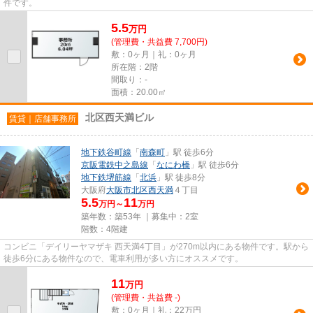
件です。
5.5
万
円
(管理費・共益費 7,700円)
敷：0ヶ月｜礼：0ヶ月
所在階：2階
間取り：-
面積：20.00㎡
北区西天満ビル
賃貸｜店舗事務所
地下鉄谷町線
「
南森町
」駅 徒歩6分
京阪電鉄中之島線
「
なにわ橋
」駅 徒歩6分
地下鉄堺筋線
「
北浜
」駅 徒歩8分
大阪府
大阪市北区
西天満
４丁目
5.5
11
万円～
万円
築年数：築53年 ｜募集中：
2室
階数：4階建
コンビニ「デイリーヤマザキ 西天満4丁目」が270m以内にある物件です。駅から
徒歩6分にある物件なので、電車利用が多い方にオススメです。
11
万
円
(管理費・共益費 -)
敷：0ヶ月｜礼：22万円