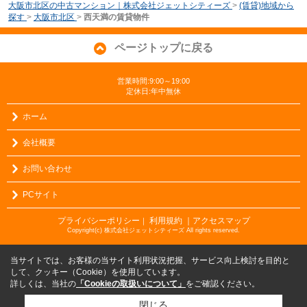
大阪市北区の中古マンション｜株式会社ジェットシティーズ
>
(賃貸)地域から
探す
>
大阪市北区
>
西天満の賃貸物件
ページトップに戻る
営業時間:9:00～19:00
定休日:年中無休
ホーム
会社概要
お問い合わせ
PCサイト
プライバシーポリシー
利用規約
｜アクセスマップ
｜
Copyright(c) 株式会社ジェットシティーズ All rights reserved.
当サイトでは、お客様の当サイト利用状況把握、サービス向上検討を目的と
して、クッキー（Cookie）を使用しています。
詳しくは、当社の
「Cookieの取扱いについて」
をご確認ください。
閉じる