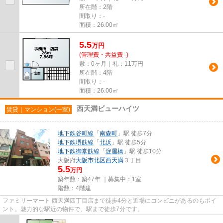
所在階：2階
間取り：-
面積：26.00㎡
5.5
万
円
(管理費・共益費 -)
敷：0ヶ月｜礼：11万円
所在階：4階
間取り：-
面積：26.00㎡
西天満ビューハイツ
賃貸｜マンション(一室)
地下鉄谷町線
「
南森町
」駅 徒歩7分
地下鉄堺筋線
「
北浜
」駅 徒歩5分
地下鉄御堂筋線
「
淀屋橋
」駅 徒歩10分
大阪府
大阪市北区
西天満
３丁目
5.5
万円
築年数：築47年 ｜募集中：
1室
階数：4階建
ファミリーマート 西天満四丁目店まで徒歩4分と近場にコンビニがあるのもポイ
ント。魅力的な駅近の物件で、駅まで徒歩7分です。