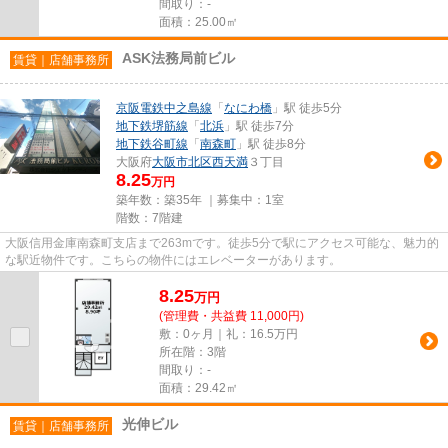
間取り：-
面積：25.00㎡
ASK法務局前ビル
賃貸｜店舗事務所
京阪電鉄中之島線
「
なにわ橋
」駅 徒歩5分
地下鉄堺筋線
「
北浜
」駅 徒歩7分
地下鉄谷町線
「
南森町
」駅 徒歩8分
大阪府
大阪市北区
西天満
３丁目
8.25
万円
築年数：築35年 ｜募集中：
1室
階数：7階建
大阪信用金庫南森町支店まで263mです。徒歩5分で駅にアクセス可能な、魅力的
な駅近物件です。こちらの物件にはエレベーターがあります。
8.25
万
円
(管理費・共益費 11,000円)
敷：0ヶ月｜礼：16.5万円
所在階：3階
間取り：-
面積：29.42㎡
光伸ビル
賃貸｜店舗事務所