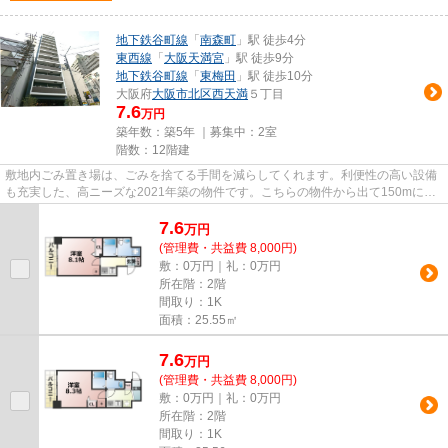
地下鉄谷町線
「
南森町
」駅 徒歩4分
東西線
「
大阪天満宮
」駅 徒歩9分
地下鉄谷町線
「
東梅田
」駅 徒歩10分
大阪府
大阪市北区
西天満
５丁目
7.6
万円
築年数：築5年 ｜募集中：
2室
階数：12階建
敷地内ごみ置き場は、ごみを捨てる手間を減らしてくれます。利便性の高い設備
も充実した、高ニーズな2021年築の物件です。こちらの物件から出て150mに駐
車場があります。駅から徒歩4分...
7.6
万
円
(管理費・共益費 8,000円)
敷：0万円｜礼：0万円
所在階：2階
間取り：1K
面積：25.55㎡
7.6
万
円
(管理費・共益費 8,000円)
敷：0万円｜礼：0万円
所在階：2階
間取り：1K