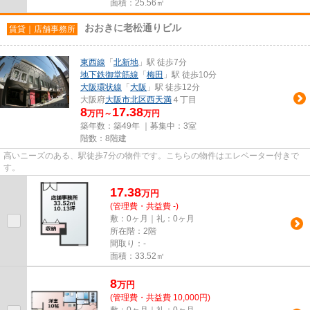
面積：25.56㎡
おおきに老松通りビル
賃貸｜店舗事務所
東西線
「
北新地
」駅 徒歩7分
地下鉄御堂筋線
「
梅田
」駅 徒歩10分
大阪環状線
「
大阪
」駅 徒歩12分
大阪府
大阪市北区
西天満
４丁目
8
17.38
万円～
万円
築年数：築49年 ｜募集中：
3室
階数：8階建
高いニーズのある、駅徒歩7分の物件です。こちらの物件はエレベーター付きで
す。
17.38
万
円
(管理費・共益費 -)
敷：0ヶ月｜礼：0ヶ月
所在階：2階
間取り：-
面積：33.52㎡
8
万
円
(管理費・共益費 10,000円)
敷：0ヶ月｜礼：0ヶ月