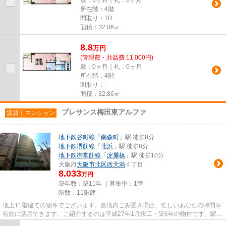
所在階：4階
間取り：1R
面積：32.86㎡
8.8
万
円
(管理費・共益費 11,000円)
敷：0ヶ月｜礼：0ヶ月
所在階：4階
間取り：-
面積：32.86㎡
プレサンス梅田東アルファ
賃貸｜マンション
地下鉄谷町線
「
南森町
」駅 徒歩8分
地下鉄堺筋線
「
北浜
」駅 徒歩8分
地下鉄御堂筋線
「
淀屋橋
」駅 徒歩10分
大阪府
大阪市北区
西天満
４丁目
8.033
万円
築年数：築11年 ｜募集中：
1室
階数：11階建
地上11階建ての物件でございます。敷地内ごみ置き場は、忙しいあなたの時間を
有効に活用できます。ご紹介するのは平成27年1月竣工・築6年の物件です。駅か
ら徒歩8分に立地する物件です...