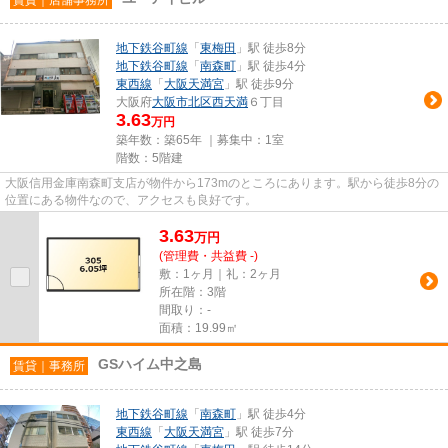
地下鉄谷町線
「
東梅田
」駅 徒歩8分
地下鉄谷町線
「
南森町
」駅 徒歩4分
東西線
「
大阪天満宮
」駅 徒歩9分
大阪府
大阪市北区
西天満
６丁目
3.63
万円
築年数：築65年 ｜募集中：
1室
階数：5階建
大阪信用金庫南森町支店が物件から173mのところにあります。駅から徒歩8分の
位置にある物件なので、アクセスも良好です。
3.63
万
円
(管理費・共益費 -)
敷：1ヶ月｜礼：2ヶ月
所在階：3階
間取り：-
面積：19.99㎡
GSハイム中之島
賃貸｜事務所
地下鉄谷町線
「
南森町
」駅 徒歩4分
東西線
「
大阪天満宮
」駅 徒歩7分