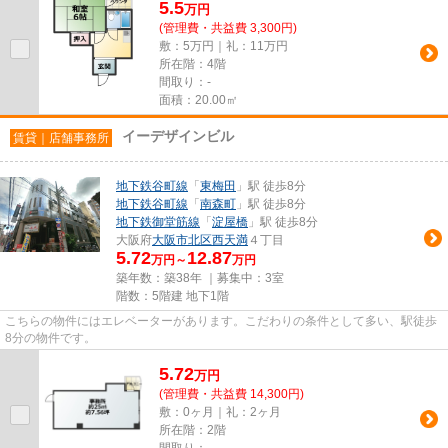
5.5
万
円
(管理費・共益費 3,300円)
敷：5万円｜礼：11万円
所在階：4階
間取り：-
面積：20.00㎡
イーデザインビル
賃貸｜店舗事務所
地下鉄谷町線
「
東梅田
」駅 徒歩8分
地下鉄谷町線
「
南森町
」駅 徒歩8分
地下鉄御堂筋線
「
淀屋橋
」駅 徒歩8分
大阪府
大阪市北区
西天満
４丁目
5.72
12.87
万円～
万円
築年数：築38年 ｜募集中：
3室
階数：5階建 地下1階
こちらの物件にはエレベーターがあります。こだわりの条件として多い、駅徒歩
8分の物件です。
5.72
万
円
(管理費・共益費 14,300円)
敷：0ヶ月｜礼：2ヶ月
所在階：2階
間取り：-