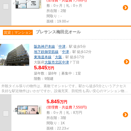
(管理費・共益費 7,700円)
敷：0ヶ月｜礼：0ヶ月
所在階：2階
間取り：-
面積：19.00㎡
プレサンス梅田北オール
賃貸｜マンション
阪急神戸本線
「
中津
」駅 徒歩5分
地下鉄御堂筋線
「
中津
」駅 徒歩12分
東海道本線
「
大阪
」駅 徒歩17分
大阪府
大阪市北区
中津
７丁目
5.845
万円
築年数：築8年 ｜募集中：
1室
階数：9階建
外観タイル張りの物件は、素敵でオシャレです。駅から徒歩5分というアクセス
良好な駅近物件はいかがですか。設備充実、防犯性も高い安心のマンション物件
です。車をお持ちの方にもオス...
5.845
万
円
(管理費・共益費 7,550円)
敷：0ヶ月｜礼：8万円
所在階：3階
間取り：1K
面積：22.23㎡