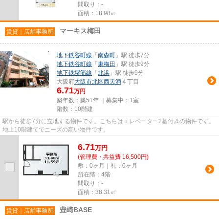
間取り：-
面積：18.98㎡
マーキス梅田
賃貸｜店舗事務所
地下鉄谷町線
「
南森町
」駅 徒歩7分
地下鉄谷町線
「
東梅田
」駅 徒歩9分
地下鉄堺筋線
「
北浜
」駅 徒歩9分
大阪府
大阪市北区
西天満
４丁目
6.71
万円
築年数：築51年 ｜募集中：
1室
階数：10階建
駅から徒歩7分に立地する物件です。こちらはエレベーター2基付きの物件です。
地上10階建てでニーズの高い物件です。
6.71
万
円
(管理費・共益費 16,500円)
敷：0ヶ月｜礼：0ヶ月
所在階：4階
間取り：-
面積：38.31㎡
豊崎BASE
賃貸｜店舗事務所