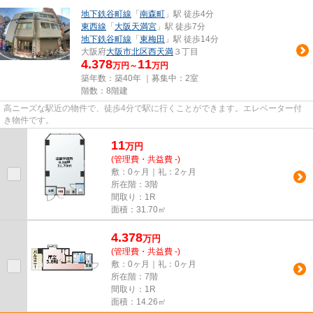
地下鉄谷町線
「
南森町
」駅 徒歩4分
東西線
「
大阪天満宮
」駅 徒歩7分
地下鉄谷町線
「
東梅田
」駅 徒歩14分
大阪府
大阪市北区
西天満
３丁目
4.378
11
万円～
万円
築年数：築40年 ｜募集中：
2室
階数：8階建
高ニーズな駅近の物件で、徒歩4分で駅に行くことができます。エレベーター付
き物件です。
11
万
円
(管理費・共益費 -)
敷：0ヶ月｜礼：2ヶ月
所在階：3階
間取り：1R
面積：31.70㎡
4.378
万
円
(管理費・共益費 -)
敷：0ヶ月｜礼：0ヶ月
所在階：7階
間取り：1R
面積：14.26㎡