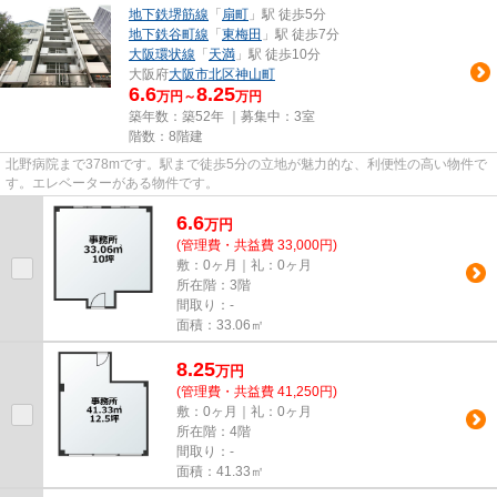
地下鉄堺筋線
「
扇町
」駅 徒歩5分
地下鉄谷町線
「
東梅田
」駅 徒歩7分
大阪環状線
「
天満
」駅 徒歩10分
大阪府
大阪市北区
神山町
6.6
8.25
万円～
万円
築年数：築52年 ｜募集中：
3室
階数：8階建
北野病院まで378mです。駅まで徒歩5分の立地が魅力的な、利便性の高い物件で
す。エレベーターがある物件です。
6.6
万
円
(管理費・共益費 33,000円)
敷：0ヶ月｜礼：0ヶ月
所在階：3階
間取り：-
面積：33.06㎡
8.25
万
円
(管理費・共益費 41,250円)
敷：0ヶ月｜礼：0ヶ月
所在階：4階
間取り：-
面積：41.33㎡