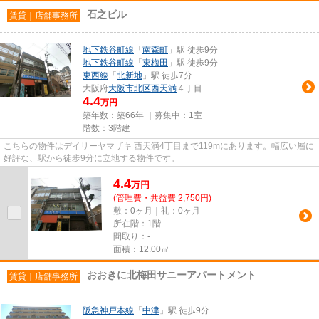
石之ビル
賃貸｜店舗事務所
地下鉄谷町線
「
南森町
」駅 徒歩9分
地下鉄谷町線
「
東梅田
」駅 徒歩9分
東西線
「
北新地
」駅 徒歩7分
大阪府
大阪市北区
西天満
４丁目
4.4
万円
築年数：築66年 ｜募集中：
1室
階数：3階建
こちらの物件はデイリーヤマザキ 西天満4丁目まで119mにあります。幅広い層に
好評な、駅から徒歩9分に立地する物件です。
4.4
万
円
(管理費・共益費 2,750円)
敷：0ヶ月｜礼：0ヶ月
所在階：1階
間取り：-
面積：12.00㎡
おおきに北梅田サニーアパートメント
賃貸｜店舗事務所
阪急神戸本線
「
中津
」駅 徒歩9分