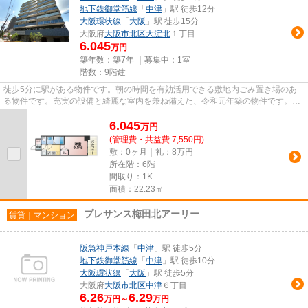
地下鉄御堂筋線
「
中津
」駅 徒歩12分
大阪環状線
「
大阪
」駅 徒歩15分
大阪府
大阪市北区
大淀北
１丁目
6.045
万円
築年数：築7年 ｜募集中：
1室
階数：9階建
徒歩5分に駅がある物件です。朝の時間を有効活用できる敷地内ごみ置き場のあ
る物件です。充実の設備と綺麗な室内を兼ね備えた、令和元年築の物件です。こ
ちらの物件にはエレベーターが...
6.045
万
円
(管理費・共益費 7,550円)
敷：0ヶ月｜礼：8万円
所在階：6階
間取り：1K
面積：22.23㎡
プレサンス梅田北アーリー
賃貸｜マンション
阪急神戸本線
「
中津
」駅 徒歩5分
地下鉄御堂筋線
「
中津
」駅 徒歩10分
大阪環状線
「
大阪
」駅 徒歩5分
大阪府
大阪市北区
中津
６丁目
6.26
6.29
万円～
万円