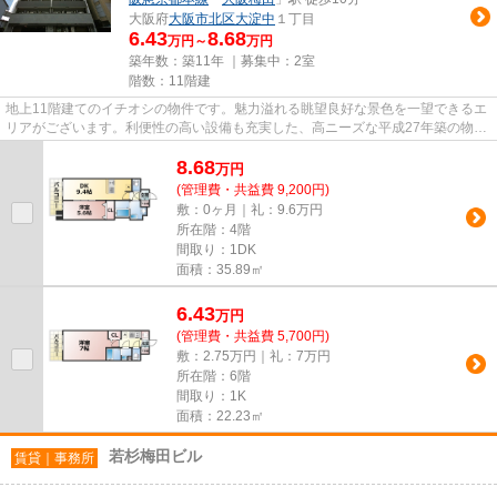
大阪府
大阪市北区
大淀中
１丁目
6.43
8.68
万円～
万円
築年数：築11年 ｜募集中：
2室
階数：11階建
地上11階建てのイチオシの物件です。魅力溢れる眺望良好な景色を一望できるエ
リアがございます。利便性の高い設備も充実した、高ニーズな平成27年築の物件
です。綺麗好きな方にも満足...
8.68
万
円
(管理費・共益費 9,200円)
敷：0ヶ月｜礼：9.6万円
所在階：4階
間取り：1DK
面積：35.89㎡
6.43
万
円
(管理費・共益費 5,700円)
敷：2.75万円｜礼：7万円
所在階：6階
間取り：1K
面積：22.23㎡
若杉梅田ビル
賃貸｜事務所