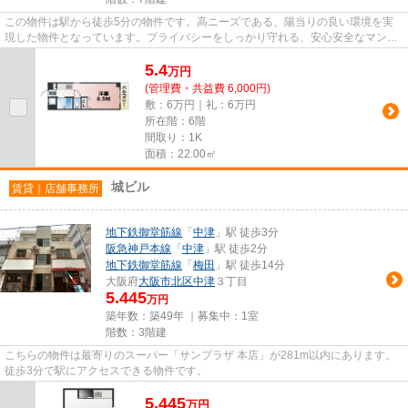
この物件は駅から徒歩5分の物件です。高ニーズである、陽当りの良い環境を実
現した物件となっています。プライバシーをしっかり守れる、安心安全なマンシ
ョンです。ご来店予約やご質問...
5.4
万
円
(管理費・共益費 6,000円)
敷：6万円｜礼：6万円
所在階：6階
間取り：1K
面積：22.00㎡
城ビル
賃貸｜店舗事務所
地下鉄御堂筋線
「
中津
」駅 徒歩3分
阪急神戸本線
「
中津
」駅 徒歩2分
地下鉄御堂筋線
「
梅田
」駅 徒歩14分
大阪府
大阪市北区
中津
３丁目
5.445
万円
築年数：築49年 ｜募集中：
1室
階数：3階建
こちらの物件は最寄りのスーパー「サンプラザ 本店」が281m以内にあります。
徒歩3分で駅にアクセスできる物件です。
5.445
万
円