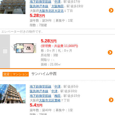
地下鉄御堂筋線
「
中津
」駅 徒歩17分
阪急神戸本線
「
大阪梅田
」駅 徒歩19分
大阪府
大阪市北区
大淀北
１丁目
5.28
万円
築年数：築34年 ｜募集中：
1室
階数：7階建
エレベーター付きの物件です。
5.28
万
円
(管理費・共益費 11,000円)
敷：0ヶ月｜礼：0ヶ月
所在階：3階
間取り：-
面積：21.00㎡
サンハイム中西
賃貸｜マンション
地下鉄御堂筋線
「
中津
」駅 徒歩5分
阪急神戸本線
「
中津
」駅 徒歩10分
地下鉄御堂筋線
「
梅田
」駅 徒歩15分
大阪府
大阪市北区
豊崎
７丁目
5.4
万円
築年数：築40年 ｜募集中：
1室
階数：7階建