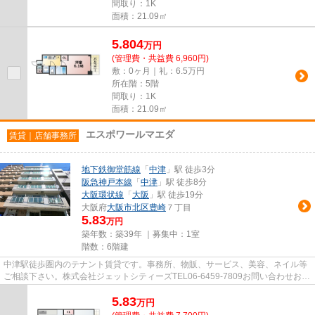
間取り：1K
面積：21.09㎡
5.804
万
円
(管理費・共益費 6,960円)
敷：0ヶ月｜礼：6.5万円
所在階：5階
間取り：1K
面積：21.09㎡
エスポワールマエダ
賃貸｜店舗事務所
地下鉄御堂筋線
「
中津
」駅 徒歩3分
阪急神戸本線
「
中津
」駅 徒歩8分
大阪環状線
「
大阪
」駅 徒歩19分
大阪府
大阪市北区
豊崎
７丁目
5.83
万円
築年数：築39年 ｜募集中：
1室
階数：6階建
中津駅徒歩圏内のテナント賃貸です。事務所、物販、サービス、美容、ネイル等
ご相談下さい。株式会社ジェットシティーズTEL06-6459-7809お問い合わせお待
ちしております。
5.83
万
円