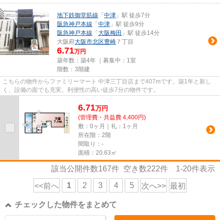
地下鉄御堂筋線
「
中津
」駅 徒歩7分
阪急神戸本線
「
中津
」駅 徒歩9分
阪急神戸本線
「
大阪梅田
」駅 徒歩14分
大阪府
大阪市北区
豊崎
７丁目
6.71
万円
築年数：築4年 ｜募集中：
1室
階数：3階建
こちらの物件からファミリーマート 中津三丁目店まで407mです。築1年と新し
く、設備の面でも充実。利便性の高い徒歩7分の物件です。
6.71
万
円
(管理費・共益費 4,400円)
敷：0ヶ月｜礼：1ヶ月
所在階：2階
間取り：-
面積：20.63㎡
該当公開件数
167
件 空き数
222
件
1-20
件表示
1
2
3
4
5
<<前へ
次へ>>
最初
チェックした物件をまとめて