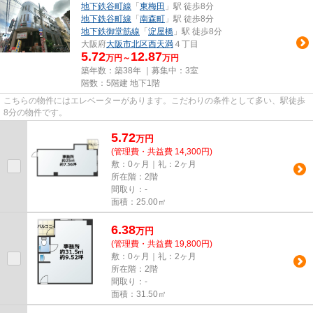
地下鉄谷町線
「
東梅田
」駅 徒歩8分
地下鉄谷町線
「
南森町
」駅 徒歩8分
地下鉄御堂筋線
「
淀屋橋
」駅 徒歩8分
大阪府
大阪市北区
西天満
４丁目
5.72
12.87
万円～
万円
築年数：築38年 ｜募集中：
3室
階数：5階建 地下1階
こちらの物件にはエレベーターがあります。こだわりの条件として多い、駅徒歩
8分の物件です。
5.72
万
円
(管理費・共益費 14,300円)
敷：0ヶ月｜礼：2ヶ月
所在階：2階
間取り：-
面積：25.00㎡
6.38
万
円
(管理費・共益費 19,800円)
敷：0ヶ月｜礼：2ヶ月
所在階：2階
間取り：-
面積：31.50㎡