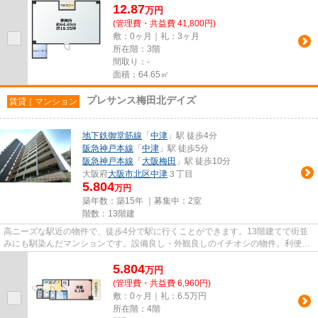
12.87
万
円
(管理費・共益費 41,800円)
敷：0ヶ月｜礼：3ヶ月
所在階：3階
間取り：-
面積：64.65㎡
プレサンス梅田北デイズ
賃貸｜マンション
地下鉄御堂筋線
「
中津
」駅 徒歩4分
阪急神戸本線
「
中津
」駅 徒歩5分
阪急神戸本線
「
大阪梅田
」駅 徒歩10分
大阪府
大阪市北区
中津
３丁目
5.804
万円
築年数：築15年 ｜募集中：
2室
階数：13階建
高ニーズな駅近の物件で、徒歩4分で駅に行くことができます。13階建てで街並
みにも馴染んだマンションです。設備良し・外観良しのイチオシの物件。利便性
が高くお問い合わせの多い敷地...
5.804
万
円
(管理費・共益費 6,960円)
敷：0ヶ月｜礼：6.5万円
所在階：4階