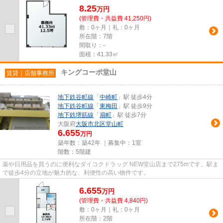
8.25
万
円
(管理費・共益費 41,250円)
敷：0ヶ月｜礼：0ヶ月
所在階：7階
間取り：-
面積：41.33㎡
キングコーポ堂山
賃貸｜店舗事務所
地下鉄谷町線
「
中崎町
」駅 徒歩4分
地下鉄谷町線
「
東梅田
」駅 徒歩9分
地下鉄堺筋線
「
扇町
」駅 徒歩7分
大阪府
大阪市北区
堂山町
6.655
万円
築年数：築42年 ｜募集中：
1室
階数：5階建
薬や日用品を買うのに便利なダイコクドラッグ NEW堂山店まで275mです。駅ま
で徒歩4分の立地が魅力的な、利便性の高い物件です。
6.655
万
円
(管理費・共益費 4,840円)
敷：0ヶ月｜礼：0ヶ月
所在階：2階