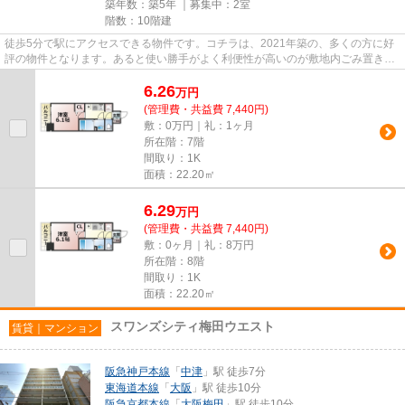
築年数：築5年 ｜募集中：
2室
階数：10階建
徒歩5分で駅にアクセスできる物件です。コチラは、2021年築の、多くの方に好
評の物件となります。あると使い勝手がよく利便性が高いのが敷地内ごみ置き場
です。駐車場は物件から約150m...
6.26
万
円
(管理費・共益費 7,440円)
敷：0万円｜礼：1ヶ月
所在階：7階
間取り：1K
面積：22.20㎡
6.29
万
円
(管理費・共益費 7,440円)
敷：0ヶ月｜礼：8万円
所在階：8階
間取り：1K
面積：22.20㎡
スワンズシティ梅田ウエスト
賃貸｜マンション
阪急神戸本線
「
中津
」駅 徒歩7分
東海道本線
「
大阪
」駅 徒歩10分
阪急京都本線
「
大阪梅田
」駅 徒歩10分