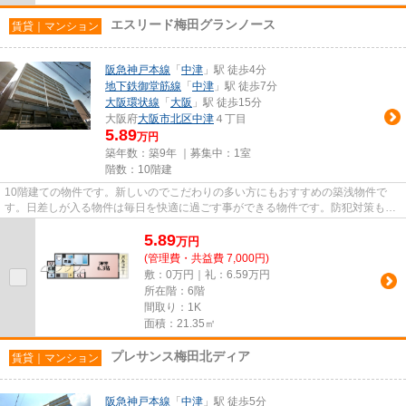
エスリード梅田グランノース
賃貸｜マンション
阪急神戸本線
「
中津
」駅 徒歩4分
地下鉄御堂筋線
「
中津
」駅 徒歩7分
大阪環状線
「
大阪
」駅 徒歩15分
大阪府
大阪市北区
中津
４丁目
5.89
万円
築年数：築9年 ｜募集中：
1室
階数：10階建
10階建ての物件です。新しいのでこだわりの多い方にもおすすめの築浅物件で
す。日差しが入る物件は毎日を快適に過ごす事ができる物件です。防犯対策もバ
ッチリなマンションタイプの物...
5.89
万
円
(管理費・共益費 7,000円)
敷：0万円｜礼：6.59万円
所在階：6階
間取り：1K
面積：21.35㎡
プレサンス梅田北ディア
賃貸｜マンション
阪急神戸本線
「
中津
」駅 徒歩5分