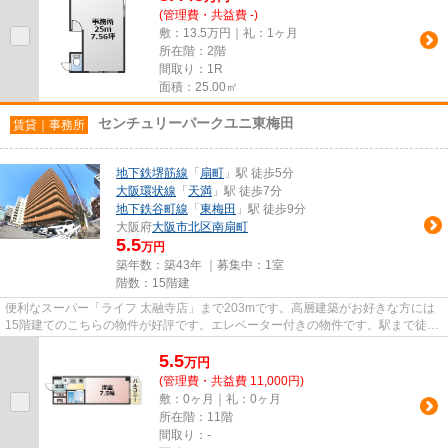
(管理費・共益費 -)
敷：13.5万円｜礼：1ヶ月
所在階：2階
間取り：1R
面積：25.00㎡
センチュリーパークユニ東梅田
賃貸｜事務所
地下鉄堺筋線
「
扇町
」駅 徒歩5分
大阪環状線
「
天満
」駅 徒歩7分
地下鉄谷町線
「
東梅田
」駅 徒歩9分
大阪府
大阪市北区
南扇町
5.5
万円
築年数：築43年 ｜募集中：
1室
階数：15階建
便利なスーパー「ライフ 太融寺店」まで203mです。高層建築がお好きな方には
15階建てのこちらの物件が好評です。エレベーター付きの物件です。駅まで徒歩
5分の立地が魅力的な、利便性...
5.5
万
円
(管理費・共益費 11,000円)
敷：0ヶ月｜礼：0ヶ月
所在階：11階
間取り：-