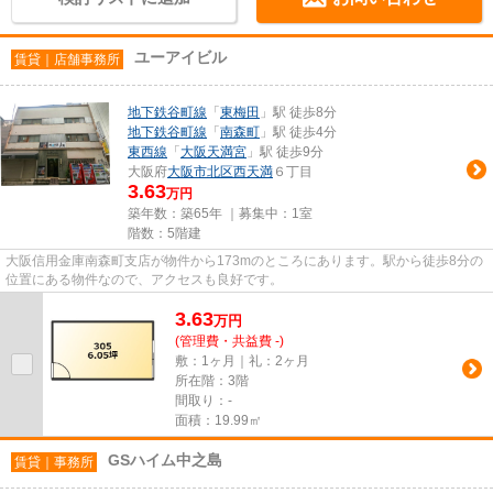
ユーアイビル
賃貸｜店舗事務所
地下鉄谷町線
「
東梅田
」駅 徒歩8分
地下鉄谷町線
「
南森町
」駅 徒歩4分
東西線
「
大阪天満宮
」駅 徒歩9分
大阪府
大阪市北区
西天満
６丁目
3.63
万円
築年数：築65年 ｜募集中：
1室
階数：5階建
大阪信用金庫南森町支店が物件から173mのところにあります。駅から徒歩8分の
位置にある物件なので、アクセスも良好です。
3.63
万
円
(管理費・共益費 -)
敷：1ヶ月｜礼：2ヶ月
所在階：3階
間取り：-
面積：19.99㎡
GSハイム中之島
賃貸｜事務所