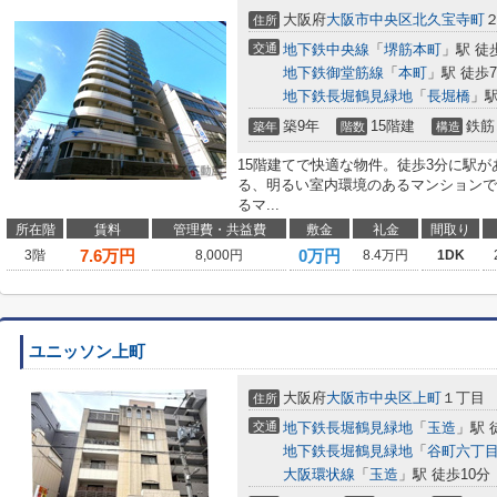
大阪府
大阪市中央区
北久宝寺町
住所
交通
地下鉄中央線
「
堺筋本町
」駅 徒
地下鉄御堂筋線
「
本町
」駅 徒歩
地下鉄長堀鶴見緑地
「
長堀橋
」駅
築9年
15階建
鉄筋
築年
階数
構造
15階建てで快適な物件。徒歩3分に駅
る、明るい室内環境のあるマンションで
るマ...
所在階
賃料
管理費・共益費
敷金
礼金
間取り
7.6
万円
0万円
3階
8,000円
8.4万円
1DK
ユニッソン上町
大阪府
大阪市中央区
上町
１丁目
住所
交通
地下鉄長堀鶴見緑地
「
玉造
」駅 
地下鉄長堀鶴見緑地
「
谷町六丁
大阪環状線
「
玉造
」駅 徒歩10分