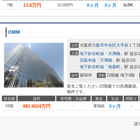
13.6
万円
0ヶ月
0ヶ月
7階
10,000円
1LDK
OMM
大阪府
大阪市中央区
大手前
１丁
住所
交通
地下鉄谷町線
「
天満橋
」駅 徒歩
京阪本線
「
天満橋
」駅 徒歩2分
地下鉄谷町線
「
南森町
」駅 徒歩1
築56年
22階建 地下4階
築年
階数
是非ご覧ください22階建ての高層建築
物件です。
所在階
賃料
管理費・共益費
敷金
礼金
間取り
480.9024
万円
0ヶ月
20階
-
要相談
-
該