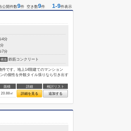
9
9
1-9
当公開件数
件 空き数
件
件表示
目
歩4分
5分
歩7分
鉄筋コンクリート
構造
物件です。地上14階建てのマンション
ンの個性を外観タイル張りなら引き出す
面積
詳細
検討リスト
20.88㎡
詳細を見る
追加する