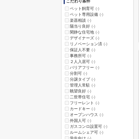
こだわり条件
ペット飼育可
(-)
ペット専用設備
(-)
楽器相談
(-)
陽当り良好
(-)
閑静な住宅地
(-)
デザイナーズ
(-)
リノベーション済
(-)
保証人不要
(-)
事務所可
(-)
２人入居可
(-)
バリアフリー
(-)
分割可
(-)
分譲タイプ
(-)
管理人常駐
(-)
眺望良好
(-)
二世帯住宅
(-)
フリーレント
(-)
カードキー
(-)
オープンハウス
(-)
外国人可
(-)
ガスコンロ設置可
(-)
ルームシェア可
(-)
学生向け
(-)