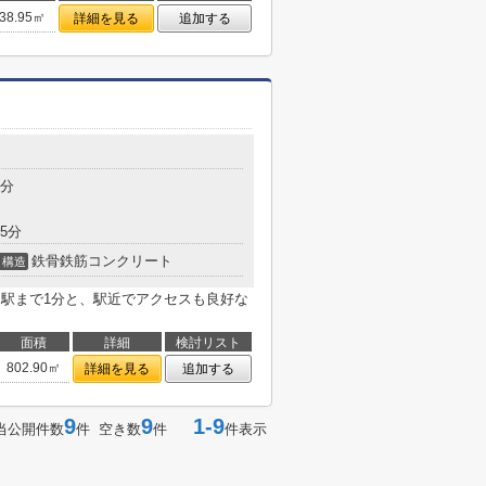
38.95㎡
詳細を見る
追加する
目
1分
5分
鉄骨鉄筋コンクリート
構造
。駅まで1分と、駅近でアクセスも良好な
面積
詳細
検討リスト
802.90㎡
詳細を見る
追加する
9
9
1-9
当公開件数
件 空き数
件
件表示