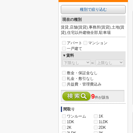
種別で絞り込む
現在の種別
賃貸,店舗(賃貸),事務所(賃貸),土地(賃
貸),住宅以外建物全部,駐車場
アパート
マンション
一戸建て
▼賃料
～
敷金・保証金なし
礼金・敷引なし
共益費・管理費込み
9
件が該当
間取り
ワンルーム
1K
1DK
1LDK
2K
2DK