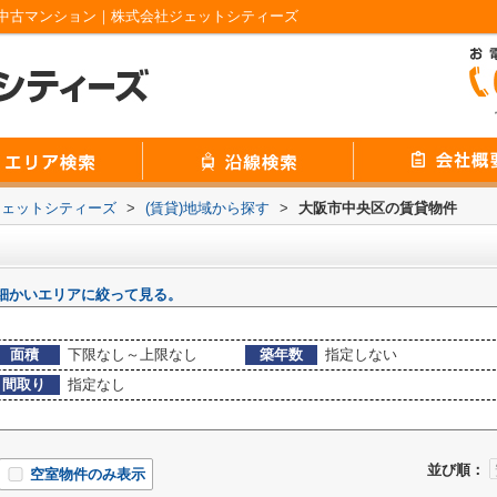
中古マンション｜株式会社ジェットシティーズ
ジェットシティーズ
>
(賃貸)地域から探す
>
大阪市中央区の賃貸物件
細かいエリアに絞って見る。
面積
下限なし～上限なし
築年数
指定しない
間取り
指定なし
並び順：
空室物件のみ表示