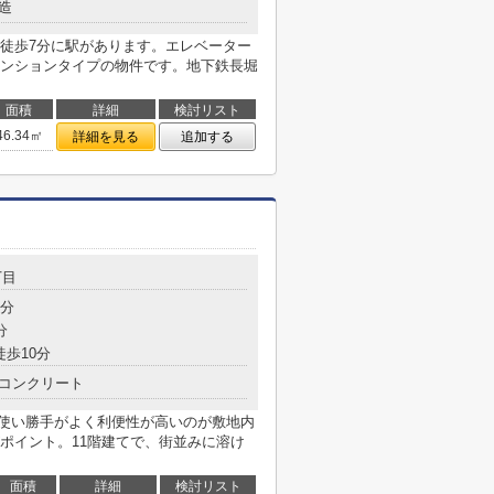
造
徒歩7分に駅があります。エレベーター
ンションタイプの物件です。地下鉄長堀
面積
詳細
検討リスト
46.34㎡
詳細を見る
追加する
丁目
8分
分
徒歩10分
コンクリート
と使い勝手がよく利便性が高いのが敷地内
ポイント。11階建てで、街並みに溶け
面積
詳細
検討リスト