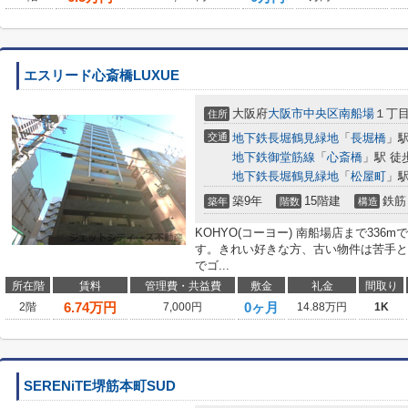
エスリード心斎橋LUXUE
大阪府
大阪市中央区
南船場
１丁
住所
交通
地下鉄長堀鶴見緑地
「
長堀橋
」駅
地下鉄御堂筋線
「
心斎橋
」駅 徒
地下鉄長堀鶴見緑地
「
松屋町
」駅
築9年
15階建
鉄筋
築年
階数
構造
KOHYO(コーヨー) 南船場店まで33
す。きれい好きな方、古い物件は苦手と
でゴ...
所在階
賃料
管理費・共益費
敷金
礼金
間取り
6.74
万円
0ヶ月
2階
7,000円
14.88万円
1K
SERENiTE堺筋本町SUD