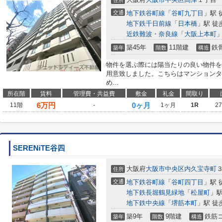
住所
交通
地下鉄谷町線
「
谷町九丁目
」駅 
地下鉄千日前線
「
日本橋
」駅 徒
近鉄難波・奈良線
「
大阪上本町
」
築45年
11階建
鉄
築年
階数
構造
物件を選ぶ際には陽当たりの良い物件を
用意致しました。こちらはマンションタ
め...
所在階
賃料
管理費・共益費
敷金
礼金
間取り
6
万円
0ヶ月
11階
-
1ヶ月
1R
2
SERENiTE谷四
大阪府
大阪市中央区
内久宝寺町
住所
交通
地下鉄谷町線
「
谷町四丁目
」駅 
地下鉄長堀鶴見緑地
「
松屋町
」駅
地下鉄中央線
「
堺筋本町
」駅 徒
築9年
9階建
鉄筋
築年
階数
構造