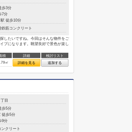
徒歩3分
歩7分
駅 徒歩10分
骨鉄筋コンクリート
探したいですね。今回はそんな物件をご
イプになります。眺望良好で景色が楽し
面積
詳細
検討リスト
7.79㎡
詳細を見る
追加する
３丁目
徒歩5分
 徒歩5分
歩9分
コンクリート