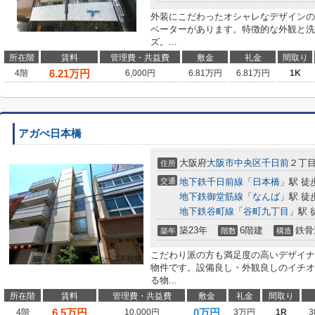
外装にこだわったオシャレなデザインの
ベーターがあります。特徴的な外観と洗
ズ。...
所在階
賃料
管理費・共益費
敷金
礼金
間取り
6.21
万円
4階
6,000円
6.81万円
6.81万円
1K
アガぺ日本橋
大阪府
大阪市中央区
千日前
２丁
住所
交通
地下鉄千日前線
「
日本橋
」駅 徒
地下鉄御堂筋線
「
なんば
」駅 徒
地下鉄谷町線
「
谷町九丁目
」駅 
築23年
6階建
鉄骨
築年
階数
構造
こだわり派の方も満足度の高いデザイナ
物件です。設備良し・外観良しのイチオ
る物...
所在階
賃料
管理費・共益費
敷金
礼金
間取り
6.5
万円
0万円
4階
10,000円
3万円
1R
3