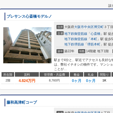
該
プレサンス心斎橋モデルノ
大阪府
大阪市中央区
博労町
３丁
住所
交通
地下鉄御堂筋線
「
心斎橋
」駅 徒
地下鉄御堂筋線
「
本町
」駅 徒歩
地下鉄堺筋線
「
堺筋本町
」駅 徒
築22年
14階建 地下1階
築年
階数
駅まで4分と、駅近でアクセスも良好な
は、弊社イチオシの物件です。マンショ
ことが...
所在階
賃料
管理費・共益費
敷金
礼金
間取り
4.824
万円
0ヶ月
0ヶ月
2階
8,760円
1K
藤和高津町コープ
大阪府
大阪市中央区
高津
１丁目