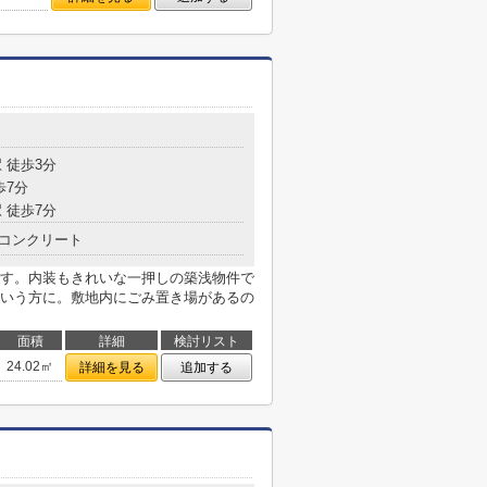
目
 徒歩3分
歩7分
 徒歩7分
コンクリート
6mです。内装もきれいな一押しの築浅物件で
いう方に。敷地内にごみ置き場があるの
面積
詳細
検討リスト
24.02㎡
詳細を見る
追加する