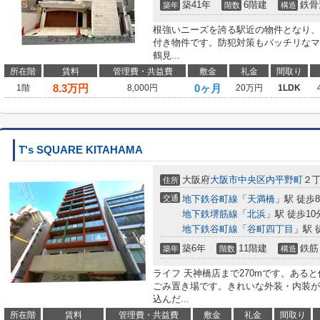
築41年
6階建
鉄骨
築年
階数
構造
根強いニーズを誇る駅近の物件となり、
付き物件です。防犯対策もバッチリなマ
鶴見...
所在階
賃料
管理費・共益費
敷金
礼金
間取り
8.3
万円
0ヶ月
1階
8,000円
20万円
1LDK
T's SQUARE KITAHAMA
大阪府
大阪市中央区
内平野町
２
住所
交通
地下鉄谷町線
「
天満橋
」駅 徒歩
地下鉄堺筋線
「
北浜
」駅 徒歩10
地下鉄谷町線
「
谷町四丁目
」駅 
築6年
11階建
鉄筋
築年
階数
構造
ライフ 天神橋店まで270mです。ある
ごみ置き場です。きれいな外装・内装が
込んだ...
所在階
賃料
管理費・共益費
敷金
礼金
間取り