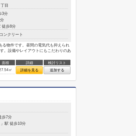
２丁目
歩3分
7分
 徒歩8分
コンクリート
がある物件です。昼間の電気代も抑えられ
す。設備やレイアウトにもこだわりのあ
面積
詳細
検討リスト
27.54㎡
詳細を見る
追加する
徒歩7分
目
」駅 徒歩10分