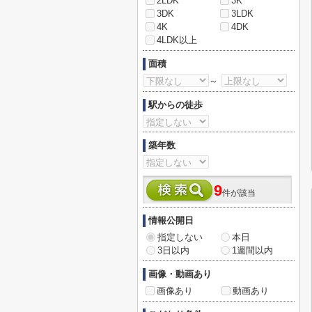
2LDK
3K
3DK
3LDK
4K
4DK
4LDK以上
面積
～
駅からの徒歩
築年数
9
件が該当
情報公開日
指定しない
本日
3日以内
1週間以内
画像・動画あり
画像あり
動画あり