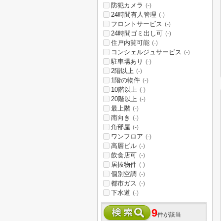
防犯カメラ
(-)
24時間有人管理
(-)
フロントサービス
(-)
24時間ゴミ出し可
(-)
住戸内覧可能
(-)
コンシェルジュサービス
(-)
駐車場あり
(-)
2階以上
(-)
1階の物件
(-)
10階以上
(-)
20階以上
(-)
最上階
(-)
南向き
(-)
角部屋
(-)
ワンフロア
(-)
高層ビル
(-)
飲食店可
(-)
居抜物件
(-)
個別空調
(-)
都市ガス
(-)
下水道
(-)
9
件が該当