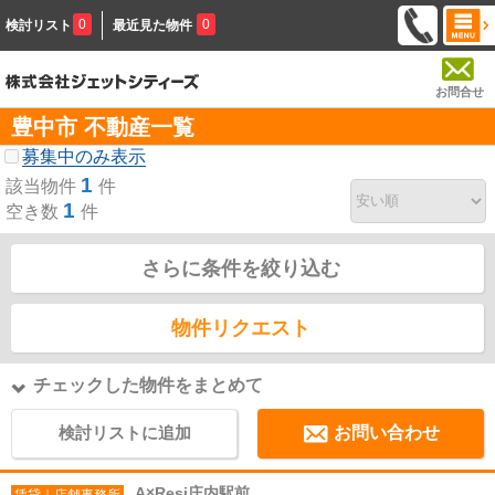
0
0
検討リスト
最近見た物件
お問合せ
豊中市 不動産一覧
募集中のみ表示
1
該当物件
件
1
空き数
件
さらに条件を絞り込む
物件リクエスト
チェックした物件をまとめて
検討リストに追加
お問い合わせ
A×Resi庄内駅前
賃貸｜店舗事務所