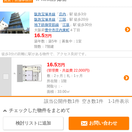
阪急宝塚本線
「
庄内
」駅 徒歩3分
阪急宝塚本線
「
三国
」駅 徒歩20分
地下鉄御堂筋線
「
江坂
」駅 徒歩30分
大阪府
豊中市
庄内東町
４丁目
16.5
万円
築年数：築5年 ｜募集中：
1室
階数：7階建
徒歩3分の距離に駅がある物件で、アクセス良好です。
16.5
万
円
(管理費・共益費 22,000円)
敷：2ヶ月｜礼：1ヶ月
所在階：1階
間取り：-
面積：33.00㎡
該当公開件数
1
件 空き数
1
件
1-1
件表示
チェックした物件をまとめて
検討リストに追加
お問い合わせ