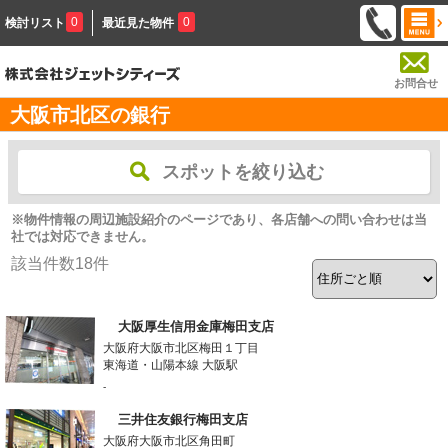
0
0
検討リスト
最近見た物件
お問合せ
大阪市北区の銀行
スポットを絞り込む
※物件情報の周辺施設紹介のページであり、各店舗への問い合わせは当
社では対応できません。
該当件数
18
件
大阪厚生信用金庫梅田支店
大阪府大阪市北区梅田１丁目
東海道・山陽本線 大阪駅
-
三井住友銀行梅田支店
大阪府大阪市北区角田町