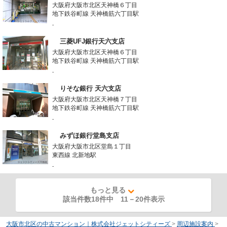
大阪府大阪市北区天神橋６丁目
地下鉄谷町線 天神橋筋六丁目駅
-
三菱UFJ銀行天六支店
大阪府大阪市北区天神橋６丁目
地下鉄谷町線 天神橋筋六丁目駅
-
りそな銀行 天六支店
大阪府大阪市北区天神橋７丁目
地下鉄谷町線 天神橋筋六丁目駅
-
みずほ銀行堂島支店
大阪府大阪市北区堂島１丁目
東西線 北新地駅
-
もっと見る
該当件数18件中
11
－
20
件表示
大阪市北区の中古マンション｜株式会社ジェットシティーズ
>
周辺施設案内
>