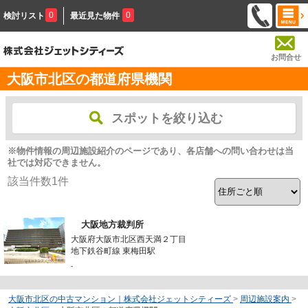
0
0
検討リスト
最近見た物件
お問合せ
大阪市北区の都道府県機関
スポットを絞り込む
※物件情報の周辺施設紹介のページであり、各店舗への問い合わせは当
社では対応できません。
該当件数
1
件
大阪地方裁判所
大阪府大阪市北区西天満２丁目
地下鉄谷町線 東梅田駅
-
大阪市北区の中古マンション｜株式会社ジェットシティーズ
>
周辺施設案内
>