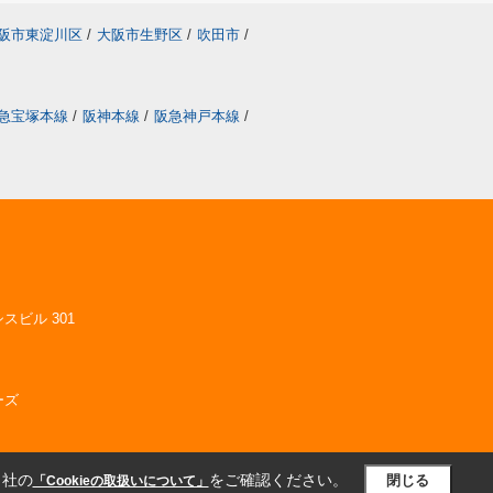
阪市東淀川区
/
大阪市生野区
/
吹田市
/
急宝塚本線
/
阪神本線
/
阪急神戸本線
/
スビル 301
ーズ
当社の
をご確認ください。
閉じる
「Cookieの取扱いについて」