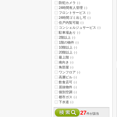
防犯カメラ
(-)
24時間有人管理
(-)
フロントサービス
(-)
24時間ゴミ出し可
(-)
住戸内覧可能
(-)
コンシェルジュサービス
(-)
駐車場あり
(-)
2階以上
(-)
1階の物件
(-)
10階以上
(-)
20階以上
(-)
最上階
(-)
南向き
(-)
角部屋
(-)
ワンフロア
(-)
高層ビル
(-)
飲食店可
(-)
居抜物件
(-)
個別空調
(-)
都市ガス
(-)
下水道
(-)
27
件が該当