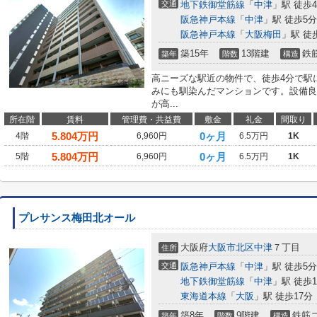
交通
地下鉄御堂筋線
「
中津
」駅 徒歩
阪急神戸本線
「
中津
」駅 徒歩5分
阪急神戸本線
「
大阪梅田
」駅 徒
築15年
13階建
鉄
築年
階数
構造
高ニーズな駅近の物件で、徒歩4分で駅
みにも馴染んだマンションです。設備良
が高...
所在階
賃料
管理費・共益費
敷金
礼金
間取り
5.804
万円
0ヶ月
4階
6,960円
6.5万円
1K
5.804
万円
0ヶ月
5階
6,960円
6.5万円
1K
プレサンス梅田北オール
大阪府
大阪市北区
中津
７丁目
住所
交通
阪急神戸本線
「
中津
」駅 徒歩5分
地下鉄御堂筋線
「
中津
」駅 徒歩1
東海道本線
「
大阪
」駅 徒歩17分
築8年
9階建
鉄筋
築年
階数
構造