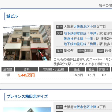
該当公開
城ビル
大阪府
大阪市北区
中津
３丁目
住所
交通
地下鉄御堂筋線
「
中津
」駅 徒歩
阪急神戸本線
「
中津
」駅 徒歩2分
地下鉄御堂筋線
「
梅田
」駅 徒歩1
築49年
3階建
鉄骨
築年
階数
構造
こちらの物件は最寄りのスーパー「サンプ
徒歩3分で駅にアクセスできる物件です
所在階
賃料
管理費・共益費
敷金
礼金
間取り
5.445
万円
2階
-
13.5万円
1ヶ月
1R
プレサンス梅田北デイズ
大阪府
大阪市北区
中津
３丁目
住所