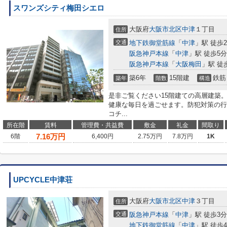
スワンズシティ梅田シエロ
大阪府
大阪市北区
中津
１丁目
住所
交通
地下鉄御堂筋線
「
中津
」駅 徒歩
阪急神戸本線
「
中津
」駅 徒歩5分
阪急神戸本線
「
大阪梅田
」駅 徒
築6年
15階建
鉄筋
築年
階数
構造
是非ご覧ください15階建ての高層建築
健康な毎日を過ごせます。防犯対策の行
コチ...
所在階
賃料
管理費・共益費
敷金
礼金
間取り
7.16
万円
6階
6,400円
2.75万円
7.8万円
1K
UPCYCLE中津荘
大阪府
大阪市北区
中津
３丁目
住所
交通
阪急神戸本線
「
中津
」駅 徒歩3分
地下鉄御堂筋線
「
中津
」駅 徒歩