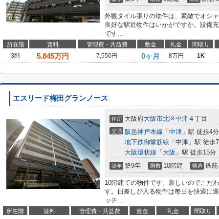
外観タイル張りの物件は、素敵でオシャ
良好な駅近物件はいかがですか。設備充
です...
所在階
賃料
管理費・共益費
敷金
礼金
間取り
5.845
万円
0ヶ月
3階
7,550円
8万円
1K
エスリード梅田グランノース
大阪府
大阪市北区
中津
４丁目
住所
交通
阪急神戸本線
「
中津
」駅 徒歩4分
地下鉄御堂筋線
「
中津
」駅 徒歩
大阪環状線
「
大阪
」駅 徒歩15分
築9年
10階建
鉄筋
築年
階数
構造
10階建ての物件です。新しいのでこだ
す。日差しが入る物件は毎日を快適に過
ッチ...
所在階
賃料
管理費・共益費
敷金
礼金
間取り