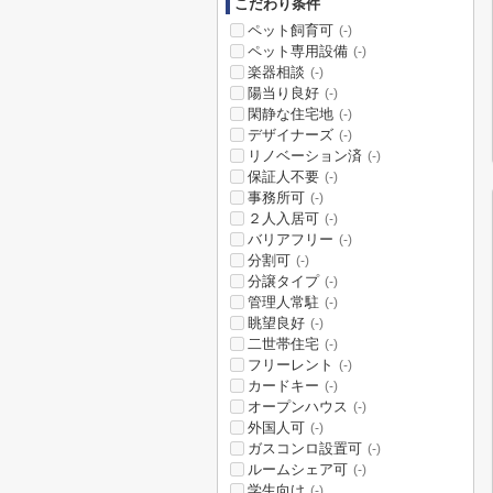
こだわり条件
ペット飼育可
(-)
ペット専用設備
(-)
楽器相談
(-)
陽当り良好
(-)
閑静な住宅地
(-)
デザイナーズ
(-)
リノベーション済
(-)
保証人不要
(-)
事務所可
(-)
２人入居可
(-)
バリアフリー
(-)
分割可
(-)
分譲タイプ
(-)
管理人常駐
(-)
眺望良好
(-)
二世帯住宅
(-)
フリーレント
(-)
カードキー
(-)
オープンハウス
(-)
外国人可
(-)
ガスコンロ設置可
(-)
ルームシェア可
(-)
学生向け
(-)