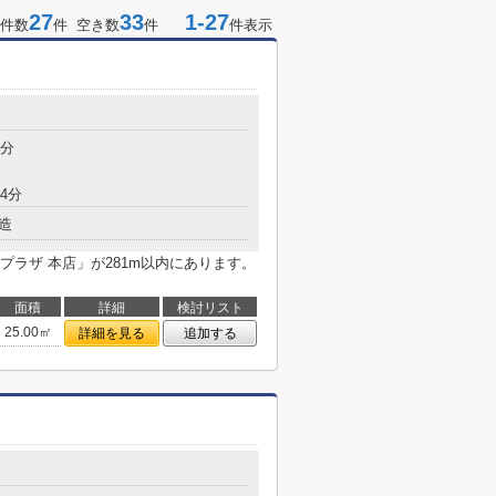
27
33
1-27
件数
件 空き数
件
件表示
3分
4分
造
ラザ 本店」が281m以内にあります。
。
面積
詳細
検討リスト
25.00㎡
詳細を見る
追加する