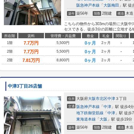
阪急神戸本線
「
大阪梅田
」駅 徒
築56年
2階建
木造
築年
階数
構造
こちらの物件から303mの場所に大阪
セスできる、徒歩3分の距離に立地する
所在階
賃料
管理費・共益費
敷金
礼金
間取り
7.7
万円
0ヶ月
1階
5,500円
2ヶ月
-
7.7
万円
0ヶ月
2階
5,500円
2ヶ月
-
7.81
万円
0ヶ月
2階
8,800円
2ヶ月
-
中津3丁目26店舗
大阪府
大阪市北区
中津
３丁目
住所
交通
阪急神戸本線
「
中津
」駅 徒歩4分
地下鉄御堂筋線
「
中津
」駅 徒歩
東海道本線
「
大阪
」駅 徒歩19分
築56年
2階建
木造
築年
階数
構造