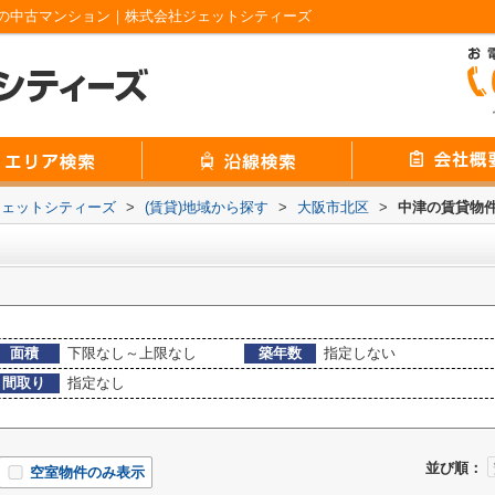
の中古マンション｜株式会社ジェットシティーズ
ジェットシティーズ
>
(賃貸)地域から探す
>
大阪市北区
>
中津の賃貸物
面積
下限なし～上限なし
築年数
指定しない
間取り
指定なし
並び順：
空室物件のみ表示