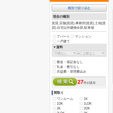
種別で絞り込む
現在の種別
賃貸,店舗(賃貸),事務所(賃貸),土地(賃
貸),住宅以外建物全部,駐車場
アパート
マンション
一戸建て
▼賃料
～
敷金・保証金なし
礼金・敷引なし
共益費・管理費込み
27
件が該当
間取り
ワンルーム
1K
1DK
1LDK
2K
2DK