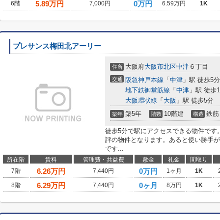
5.89
万円
0万円
6階
7,000円
6.59万円
1K
プレサンス梅田北アーリー
大阪府
大阪市北区
中津
６丁目
住所
交通
阪急神戸本線
「
中津
」駅 徒歩5分
地下鉄御堂筋線
「
中津
」駅 徒歩1
大阪環状線
「
大阪
」駅 徒歩5分
築5年
10階建
鉄筋
築年
階数
構造
徒歩5分で駅にアクセスできる物件です。
評の物件となります。あると使い勝手が
です...
所在階
賃料
管理費・共益費
敷金
礼金
間取り
6.26
万円
0万円
7階
7,440円
1ヶ月
1K
6.29
万円
0ヶ月
8階
7,440円
8万円
1K