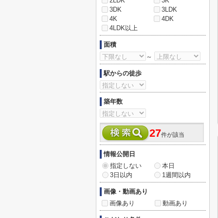
2LDK
3K
3DK
3LDK
4K
4DK
4LDK以上
面積
～
駅からの徒歩
築年数
27
件が該当
情報公開日
指定しない
本日
3日以内
1週間以内
画像・動画あり
画像あり
動画あり