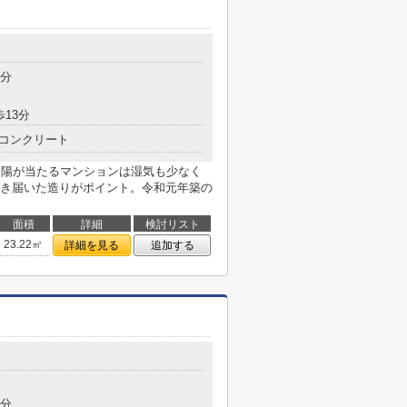
2分
歩13分
コンクリート
。陽が当たるマンションは湿気も少なく
き届いた造りがポイント。令和元年築の
面積
詳細
検討リスト
23.22㎡
詳細を見る
追加する
4分