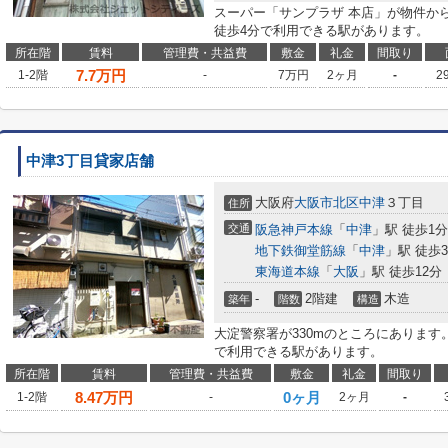
スーパー「サンプラザ 本店」が物件から
徒歩4分で利用できる駅があります。
所在階
賃料
管理費・共益費
敷金
礼金
間取り
7.7
万円
1-2階
-
7万円
2ヶ月
-
2
中津3丁目貸家店舗
大阪府
大阪市北区
中津
３丁目
住所
交通
阪急神戸本線
「
中津
」駅 徒歩1分
地下鉄御堂筋線
「
中津
」駅 徒歩
東海道本線
「
大阪
」駅 徒歩12分
-
2階建
木造
築年
階数
構造
大淀警察署が330mのところにあります
で利用できる駅があります。
所在階
賃料
管理費・共益費
敷金
礼金
間取り
8.47
万円
0ヶ月
1-2階
-
2ヶ月
-