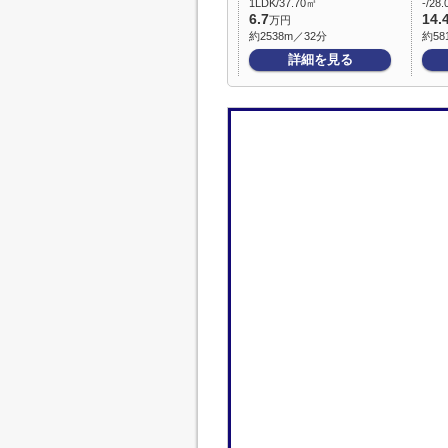
1LDK/37.70㎡
-/28
6.7
14.
万円
約2538m／32分
約58
詳細を見る