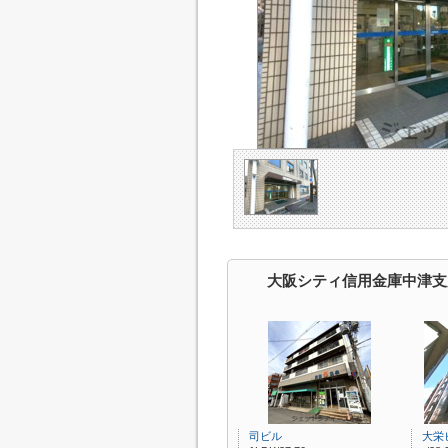
大阪シティ信用金庫中津支
司ビル
大栄