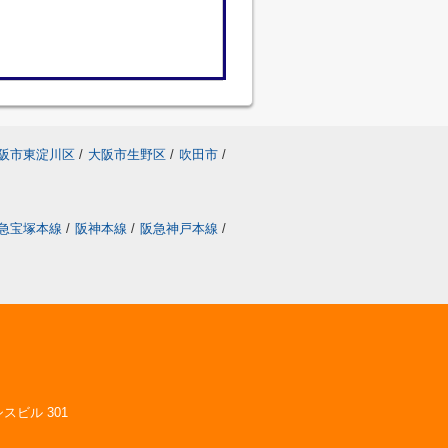
阪市東淀川区
/
大阪市生野区
/
吹田市
/
急宝塚本線
/
阪神本線
/
阪急神戸本線
/
スビル 301