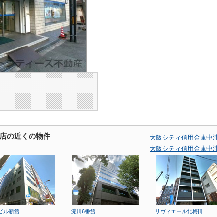
店の近くの物件
大阪シティ信用金庫中
大阪シティ信用金庫中
ビル新館
淀川6番館
リヴィエール北梅田