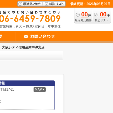
最終更新：2026年08月09日
00
00
件
件
最近見た物件
検討リスト
営業時間：9:00～19:00
定休日：年中無休
大阪シティ信用金庫中津支店
情報
目17-26
MAP
▼
駅