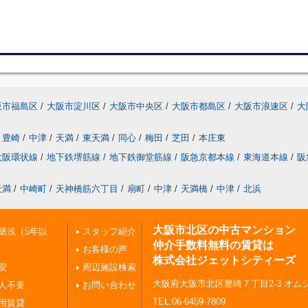
阪市福島区
/
大阪市淀川区
/
大阪市中央区
/
大阪市都島区
/
大阪市浪速区
/
大
豊崎
/
中津
/
天満
/
東天満
/
同心
/
梅田
/
芝田
/
本庄東
大阪環状線
/
地下鉄堺筋線
/
地下鉄御堂筋線
/
阪急京都本線
/
東海道本線
/
阪
天満
/
中崎町
/
天神橋筋六丁目
/
扇町
/
中津
/
天満橋
/
中津
/
北浜
大阪市北区の中古マンション
築浅（5年以
スタッフ紹介
仲介手数料無料の賃貸は
お客様の声
株式会社ジェットシティーズ
安
周辺施設検索
大阪府大阪市北区豊崎７丁目2-3 オムシ
人不要
お問い合わせ
TEL:06-6459-7809
用賃貸