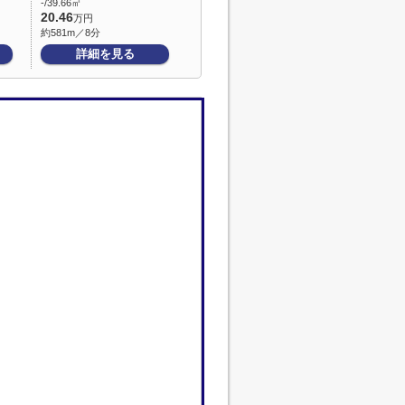
-/39.66㎡
20.46
万円
約581m／8分
詳細を見る