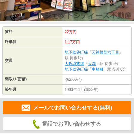
1 / 11
賃料
22万円
坪単価
1.17万円
地下鉄谷町線
「
天神橋筋六丁目
」
駅 徒歩1分
交通
大阪環状線
「
天満
」駅 徒歩5分
地下鉄谷町線
「
中崎町
」駅 徒歩6分
間取り(面積)
-(62.00㎡)
築年月
1993年 1月(築33年)
メールでお問い合わせする(無料)
電話でお問い合わせする