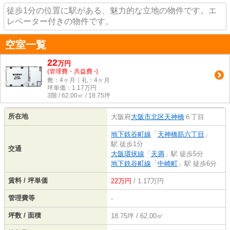
徒歩1分の位置に駅がある、魅力的な立地の物件です。エ
レベーター付きの物件です。
空室一覧
22
万
円
(管理費・共益費 -)
敷：4ヶ月｜礼：4ヶ月
坪単価：
1.17
万円
3階 / 62.00㎡ / 18.75坪
所在地
大阪府
大阪市北区
天神橋
６丁目
地下鉄谷町線
「
天神橋筋六丁目
」
駅 徒歩1分
交通
大阪環状線
「
天満
」駅 徒歩5分
地下鉄谷町線
「
中崎町
」駅 徒歩6分
賃料 / 坪単価
22万円
/ 1.17万円
管理費等
-
坪数 / 面積
18.75坪 / 62.00㎡