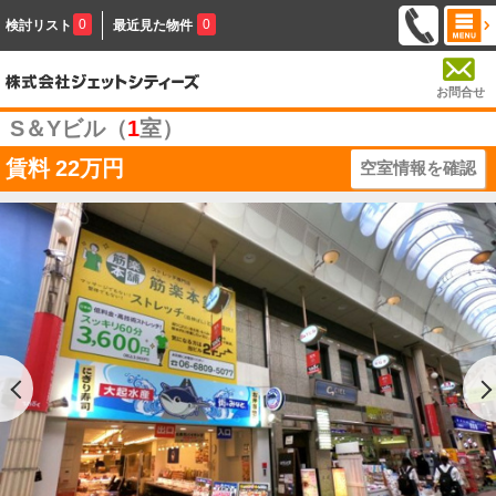
0
0
検討リスト
最近見た物件
お問合せ
S＆Yビル（
1
室）
賃料
22万円
空室情報を確認