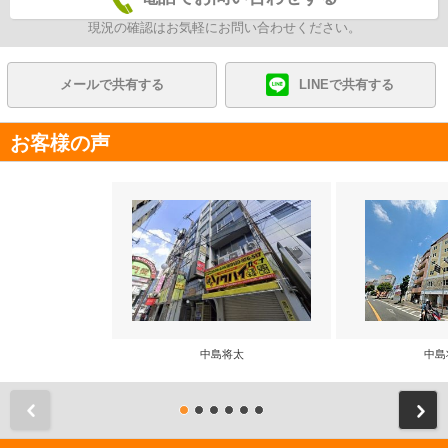
現況の確認はお気軽にお問い合わせください。
メールで共有する
LINEで共有する
お客様の声
中島将太
中島
前