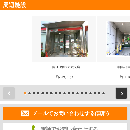
周辺施設
三菱UFJ銀行天六支店
三井住友銀
約76m／1分
約112
前
メールでお問い合わせする(無料)
電話でお問い合わせする