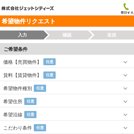
電話する
希望物件リクエスト
入力
確認
送信
ご希望条件
価格【売買物件】
任意
賃料【賃貸物件】
任意
希望物件種別
任意
希望住所
任意
希望沿線
任意
こだわり条件
任意