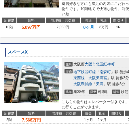
綺麗好きな方にも満足の内装にこだわっ
物件です。10階建てで快適な物件。利
い敷...
所在階
賃料
管理費・共益費
敷金
礼金
間取り
5.897
万円
0ヶ月
10階
7,030円
8万円
1R
スペースX
大阪府
大阪市北区
紅梅町
住所
交通
地下鉄谷町線
「
南森町
」駅 徒歩
東西線
「
大阪天満宮
」駅 徒歩3分
大阪環状線
「
天満
」駅 徒歩8分
築38年
6階建
鉄筋
築年
階数
構造
こちらの物件はエレベーター付きです。
に行くことができます。
所在階
賃料
管理費・共益費
敷金
礼金
間取り
7.568
万円
2階
-
1ヶ月
2ヶ月
-