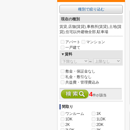
種別で絞り込む
現在の種別
賃貸,店舗(賃貸),事務所(賃貸),土地(賃
貸),住宅以外建物全部,駐車場
アパート
マンション
一戸建て
▼賃料
～
敷金・保証金なし
礼金・敷引なし
共益費・管理費込み
4
件が該当
間取り
ワンルーム
1K
1DK
1LDK
2K
2DK