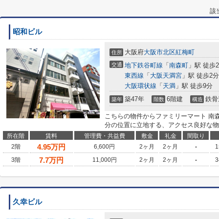
該
昭和ビル
大阪府
大阪市北区
紅梅町
住所
交通
地下鉄谷町線
「
南森町
」駅 徒歩
東西線
「
大阪天満宮
」駅 徒歩2分
大阪環状線
「
天満
」駅 徒歩9分
築47年
6階建
鉄骨
築年
階数
構造
こちらの物件からファミリーマート 南森
分の位置に立地する、アクセス良好な物
所在階
賃料
管理費・共益費
敷金
礼金
間取り
4.95
万円
2階
6,600円
2ヶ月
2ヶ月
-
1
7.7
万円
3階
11,000円
2ヶ月
2ヶ月
-
3
久幸ビル