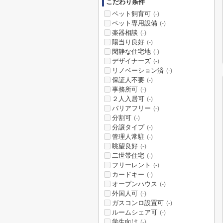
こだわり条件
ペット飼育可
(-)
ペット専用設備
(-)
楽器相談
(-)
陽当り良好
(-)
閑静な住宅地
(-)
デザイナーズ
(-)
リノベーション済
(-)
保証人不要
(-)
事務所可
(-)
２人入居可
(-)
バリアフリー
(-)
分割可
(-)
分譲タイプ
(-)
管理人常駐
(-)
眺望良好
(-)
二世帯住宅
(-)
フリーレント
(-)
カードキー
(-)
オープンハウス
(-)
外国人可
(-)
ガスコンロ設置可
(-)
ルームシェア可
(-)
学生向け
(-)