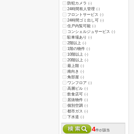
防犯カメラ
(-)
24時間有人管理
(-)
フロントサービス
(-)
24時間ゴミ出し可
(-)
住戸内覧可能
(-)
コンシェルジュサービス
(-)
駐車場あり
(-)
2階以上
(-)
1階の物件
(-)
10階以上
(-)
20階以上
(-)
最上階
(-)
南向き
(-)
角部屋
(-)
ワンフロア
(-)
高層ビル
(-)
飲食店可
(-)
居抜物件
(-)
個別空調
(-)
都市ガス
(-)
下水道
(-)
4
件が該当