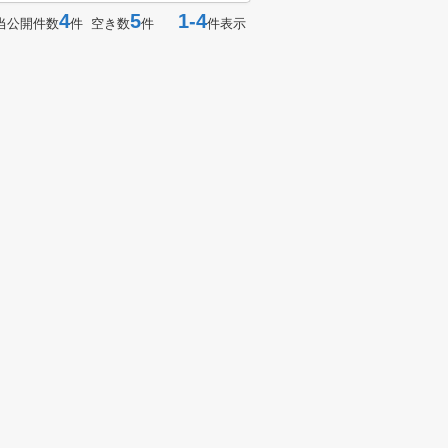
4
5
1-4
当公開件数
件 空き数
件
件表示