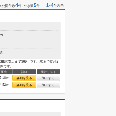
4
5
1-4
当公開件数
件 空き数
件
件表示
2分
造
町駅南店まで369mです。駅まで徒歩2
件です。
面積
詳細
検討リスト
5.18㎡
詳細を見る
追加する
4.52㎡
詳細を見る
追加する