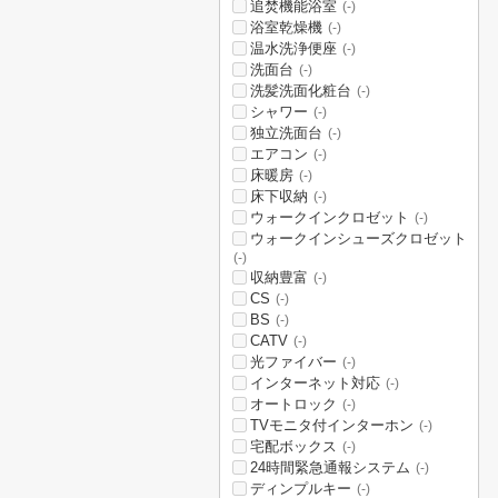
追焚機能浴室
(-)
浴室乾燥機
(-)
温水洗浄便座
(-)
洗面台
(-)
洗髪洗面化粧台
(-)
シャワー
(-)
独立洗面台
(-)
エアコン
(-)
床暖房
(-)
床下収納
(-)
ウォークインクロゼット
(-)
ウォークインシューズクロゼット
(-)
収納豊富
(-)
CS
(-)
BS
(-)
CATV
(-)
光ファイバー
(-)
インターネット対応
(-)
オートロック
(-)
TVモニタ付インターホン
(-)
宅配ボックス
(-)
24時間緊急通報システム
(-)
ディンプルキー
(-)