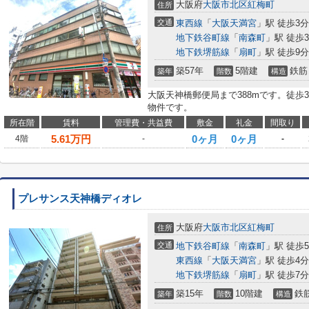
大阪府
大阪市北区
紅梅町
住所
交通
東西線
「
大阪天満宮
」駅 徒歩3分
地下鉄谷町線
「
南森町
」駅 徒歩
地下鉄堺筋線
「
扇町
」駅 徒歩9分
築57年
5階建
鉄筋
築年
階数
構造
大阪天神橋郵便局まで388mです。徒歩
物件です。
所在階
賃料
管理費・共益費
敷金
礼金
間取り
5.61
万円
0ヶ月
0ヶ月
4階
-
-
プレサンス天神橋ディオレ
大阪府
大阪市北区
紅梅町
住所
交通
地下鉄谷町線
「
南森町
」駅 徒歩
東西線
「
大阪天満宮
」駅 徒歩4分
地下鉄堺筋線
「
扇町
」駅 徒歩7分
築15年
10階建
鉄
築年
階数
構造