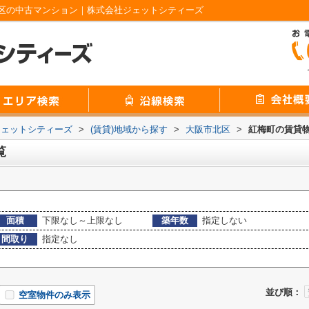
区の中古マンション｜株式会社ジェットシティーズ
ジェットシティーズ
>
(賃貸)地域から探す
>
大阪市北区
>
紅梅町の賃貸
覧
面積
下限なし～上限なし
築年数
指定しない
間取り
指定なし
並び順：
空室物件のみ表示