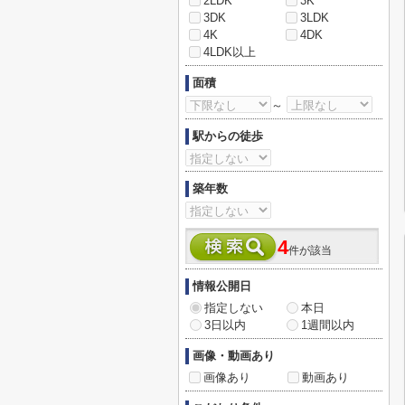
2LDK
3K
3DK
3LDK
4K
4DK
4LDK以上
面積
～
駅からの徒歩
築年数
4
件が該当
情報公開日
指定しない
本日
3日以内
1週間以内
画像・動画あり
画像あり
動画あり