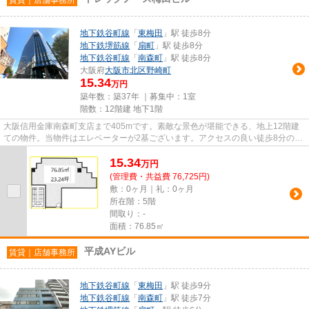
地下鉄谷町線
「
東梅田
」駅 徒歩8分
地下鉄堺筋線
「
扇町
」駅 徒歩8分
地下鉄谷町線
「
南森町
」駅 徒歩8分
大阪府
大阪市北区
野崎町
15.34
万円
築年数：築37年 ｜募集中：
1室
階数：12階建 地下1階
大阪信用金庫南森町支店まで405mです。素敵な景色が堪能できる、地上12階建
ての物件。当物件はエレベーターが2基ございます。アクセスの良い徒歩8分の物
件です。
15.34
万
円
(管理費・共益費 76,725円)
敷：0ヶ月｜礼：0ヶ月
所在階：5階
間取り：-
面積：76.85㎡
平成AYビル
賃貸｜店舗事務所
地下鉄谷町線
「
東梅田
」駅 徒歩9分
地下鉄谷町線
「
南森町
」駅 徒歩7分