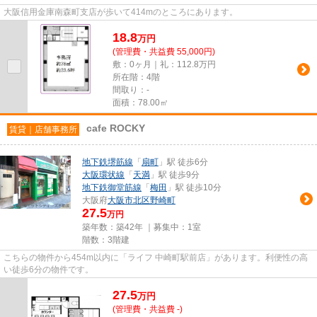
大阪信用金庫南森町支店が歩いて414mのところにあります。
18.8
万
円
(管理費・共益費 55,000円)
敷：0ヶ月｜礼：112.8万円
所在階：4階
間取り：-
面積：78.00㎡
cafe ROCKY
賃貸｜店舗事務所
地下鉄堺筋線
「
扇町
」駅 徒歩6分
大阪環状線
「
天満
」駅 徒歩9分
地下鉄御堂筋線
「
梅田
」駅 徒歩10分
大阪府
大阪市北区
野崎町
27.5
万円
築年数：築42年 ｜募集中：
1室
階数：3階建
こちらの物件から454m以内に「ライフ 中崎町駅前店」があります。利便性の高
い徒歩6分の物件です。
27.5
万
円
(管理費・共益費 -)