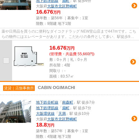
地下鉄堺筋線
「
扇町
」駅 徒歩6分
大阪府
大阪市北区
野崎町
16.676
万円
築年数：築56年 ｜募集中：
1室
階数：9階建 地下1階
薬や日用品を買うのに便利なダイコクドラッグ NEW堂山店まで447mです。こち
らの物件にはエレベーターがあります。こだわりの条件として多い、駅徒歩9分
の物件です。
16.676
万
円
(管理費・共益費 55,660円)
敷：0ヶ月｜礼：0ヶ月
所在階：4階
間取り：-
面積：83.57㎡
CABIN OGIMACHI
賃貸｜店舗事務所
地下鉄谷町線
「
南森町
」駅 徒歩7分
地下鉄堺筋線
「
扇町
」駅 徒歩7分
大阪環状線
「
天満
」駅 徒歩10分
大阪府
大阪市北区
野崎町
18.8
万円
築年数：築57年 ｜募集中：
1室
階数：4階建 地下1階