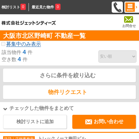
0
0
検討リスト
最近見た物件
お問合せ
大阪市北区野崎町 不動産一覧
募集中のみ表示
4
該当物件
件
4
空き数
件
さらに条件を絞り込む
物件リクエスト
チェックした物件をまとめて
検討リストに追加
お問い合わせ
トレックノース梅田ビル
賃貸｜店舗事務所