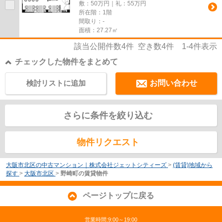
敷：50万円｜礼：55万円
所在階：1階
間取り：-
面積：27.27㎡
該当公開件数
4
件 空き数
4
件
1-4
件表示
チェックした物件をまとめて
検討リストに追加
お問い合わせ
さらに条件を絞り込む
物件リクエスト
大阪市北区の中古マンション｜株式会社ジェットシティーズ
>
(賃貸)地域から
探す
>
大阪市北区
>
野崎町の賃貸物件
ページトップに戻る
営業時間:9:00～19:00