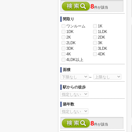
8
件が該当
間取り
ワンルーム
1K
1DK
1LDK
2K
2DK
2LDK
3K
3DK
3LDK
4K
4DK
4LDK以上
面積
～
駅からの徒歩
築年数
8
件が該当