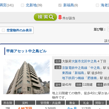
満宮
北新地
新福島
海老
(141)
(39)
(9)
8
件が該当
並び順：
空室物件のみ表示
該
甲南アセット中之島ビル
大阪府
大阪市北区
中之島
４丁目
住所
交通
京阪電鉄中之島線
「
中之島
」駅 
東西線
「
新福島
」駅 徒歩8分
地下鉄四つ橋線
「
肥後橋
」駅 徒
築41年
11階建
鉄
築年
階数
構造
地上11階建ての物件。徒歩4分に駅が
物件です。
所在階
賃料
管理費・共益費
敷金
礼金
間取り
4.95
万円
0ヶ月
7階
5,500円
11万円
-