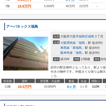
19.8
万円
7階
5,500円
40万円
22万円
-
アーバネックス福島
大阪府
大阪市福島区
福島
３丁目
住所
交通
大阪環状線
「
福島
」駅 徒歩8分
東西線
「
新福島
」駅 徒歩6分
阪神本線
「
福島
」駅 徒歩9分
築19年
12階建
鉄
築年
階数
構造
好評の駅近物件となっており、駅より徒
付きの物件です。外観タイル張りは耐久
こち...
所在階
賃料
管理費・共益費
敷金
礼金
間取り
10.5
万円
0ヶ月
11階
10,000円
1ヶ月
1LDK