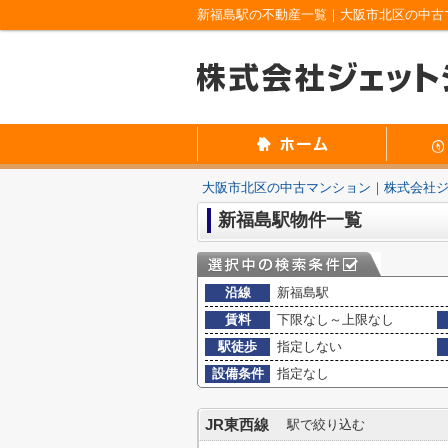
新福島駅の不動産一覧｜大阪市北区の中古
大阪市北区の中古マンション｜株式会社
新福島駅物件一覧
沿線
新福島駅
賃料
下限なし～上限なし
駅徒歩
指定しない
設備条件
指定なし
JR東西線
駅で絞り込む