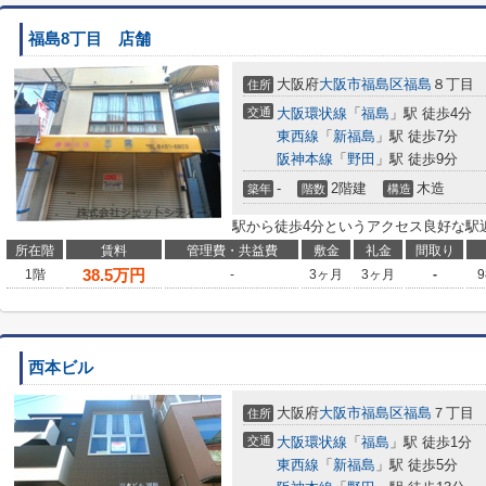
福島8丁目 店舗
大阪府
大阪市福島区
福島
８丁目
住所
交通
大阪環状線
「
福島
」駅 徒歩4分
東西線
「
新福島
」駅 徒歩7分
阪神本線
「
野田
」駅 徒歩9分
-
2階建
木造
築年
階数
構造
駅から徒歩4分というアクセス良好な駅
所在階
賃料
管理費・共益費
敷金
礼金
間取り
38.5
万円
1階
-
3ヶ月
3ヶ月
-
9
西本ビル
大阪府
大阪市福島区
福島
７丁目
住所
交通
大阪環状線
「
福島
」駅 徒歩1分
東西線
「
新福島
」駅 徒歩5分