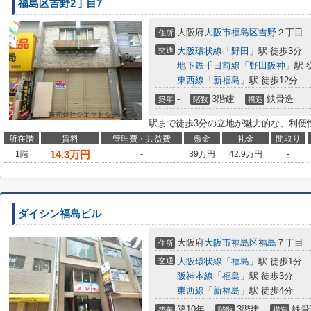
福島区吉野2丁目7
大阪府
大阪市福島区
吉野
２丁目
住所
交通
大阪環状線
「
野田
」駅 徒歩3分
地下鉄千日前線
「
野田阪神
」駅 
東西線
「
新福島
」駅 徒歩12分
-
3階建
鉄骨造
築年
階数
構造
駅まで徒歩3分の立地が魅力的な、利便
所在階
賃料
管理費・共益費
敷金
礼金
間取り
14.3
万円
1階
-
39万円
42.9万円
-
ダイシン福島ビル
大阪府
大阪市福島区
福島
７丁目
住所
交通
大阪環状線
「
福島
」駅 徒歩1分
阪神本線
「
福島
」駅 徒歩3分
東西線
「
新福島
」駅 徒歩4分
築10年
3階建
鉄骨
築年
階数
構造