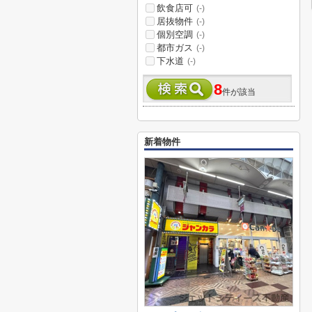
飲食店可
(-)
居抜物件
(-)
個別空調
(-)
都市ガス
(-)
下水道
(-)
8
件が該当
新着物件