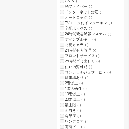
CATV
(-)
光ファイバー
(-)
インターネット対応
(-)
オートロック
(-)
TVモニタ付インターホン
(-)
宅配ボックス
(-)
24時間緊急通報システム
(-)
ディンプルキー
(-)
防犯カメラ
(-)
24時間有人管理
(-)
フロントサービス
(-)
24時間ゴミ出し可
(-)
住戸内覧可能
(-)
コンシェルジュサービス
(-)
駐車場あり
(-)
2階以上
(-)
1階の物件
(-)
10階以上
(-)
20階以上
(-)
最上階
(-)
南向き
(-)
角部屋
(-)
ワンフロア
(-)
高層ビル
(-)