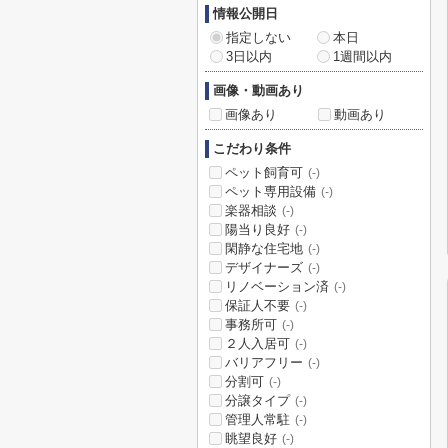
情報公開日
指定しない
本日
3日以内
1週間以内
画像・動画あり
画像あり
動画あり
こだわり条件
ペット飼育可
(-)
ペット専用設備
(-)
楽器相談
(-)
陽当り良好
(-)
閑静な住宅地
(-)
デザイナーズ
(-)
リノベーション済
(-)
保証人不要
(-)
事務所可
(-)
２人入居可
(-)
バリアフリー
(-)
分割可
(-)
分譲タイプ
(-)
管理人常駐
(-)
眺望良好
(-)