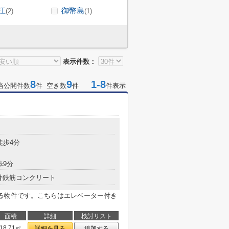
江
御幣島
(2)
(1)
表示件数：
8
9
1-8
当公開件数
件 空き数
件
件表示
徒歩4分
歩9分
骨鉄筋コンクリート
ある物件です。こちらはエレベーター付き
面積
詳細
検討リスト
18.71㎡
詳細を見る
追加する