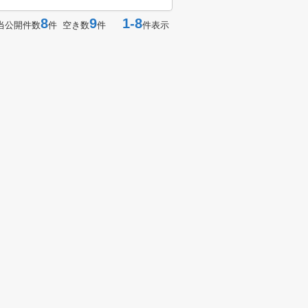
8
9
1-8
当公開件数
件 空き数
件
件表示