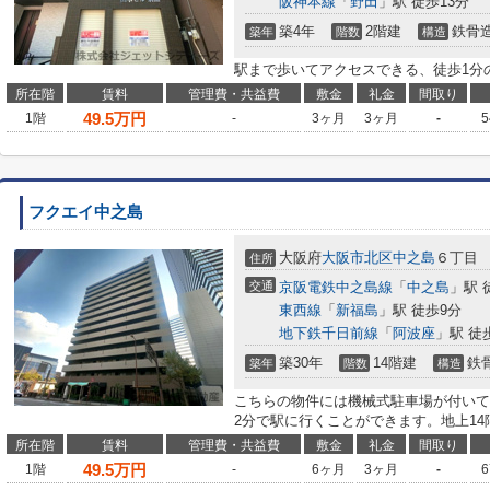
阪神本線
「
野田
」駅 徒歩13分
築4年
2階建
鉄骨
築年
階数
構造
駅まで歩いてアクセスできる、徒歩1分
所在階
賃料
管理費・共益費
敷金
礼金
間取り
49.5
万円
1階
-
3ヶ月
3ヶ月
-
5
フクエイ中之島
大阪府
大阪市北区
中之島
６丁目
住所
交通
京阪電鉄中之島線
「
中之島
」駅 
東西線
「
新福島
」駅 徒歩9分
地下鉄千日前線
「
阿波座
」駅 徒
築30年
14階建
鉄
築年
階数
構造
こちらの物件には機械式駐車場が付いて
2分で駅に行くことができます。地上1
所在階
賃料
管理費・共益費
敷金
礼金
間取り
49.5
万円
1階
-
6ヶ月
3ヶ月
-
6