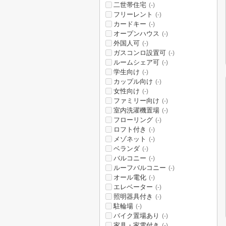
二世帯住宅
(-)
フリーレント
(-)
カードキー
(-)
オープンハウス
(-)
外国人可
(-)
ガスコンロ設置可
(-)
ルームシェア可
(-)
学生向け
(-)
カップル向け
(-)
女性向け
(-)
ファミリー向け
(-)
室内洗濯機置場
(-)
フローリング
(-)
ロフト付き
(-)
メゾネット
(-)
ベランダ
(-)
バルコニー
(-)
ルーフバルコニー
(-)
オール電化
(-)
エレベーター
(-)
照明器具付き
(-)
駐輪場
(-)
バイク置場あり
(-)
家具・家電付き
(-)