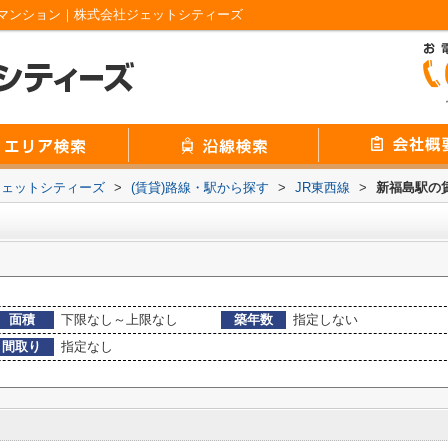
マンション｜株式会社ジェットシティーズ
ジェットシティーズ
>
(賃貸)路線・駅から探す
>
JR東西線
>
新福島駅の
面積
下限なし～上限なし
築年数
指定しない
間取り
指定なし