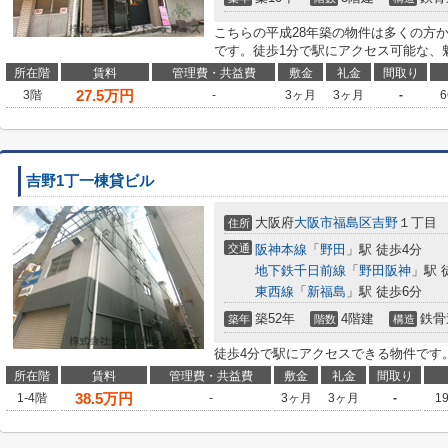
こちらの平成28年築の物件は多くの方
です。徒歩1分で駅にアクセス可能な、
所在階
賃料
管理費・共益費
敷金
礼金
間取り
27.5
万円
3階
-
3ヶ月
3ヶ月
-
6
吉野1丁一棟貸ビル
大阪府
大阪市福島区
吉野
１丁目
住所
交通
阪神本線
「
野田
」駅 徒歩4分
地下鉄千日前線
「
野田阪神
」駅 
東西線
「
新福島
」駅 徒歩6分
築52年
4階建
鉄骨
築年
階数
構造
徒歩4分で駅にアクセスできる物件です
所在階
賃料
管理費・共益費
敷金
礼金
間取り
38.5
万円
1-4階
-
3ヶ月
3ヶ月
-
1