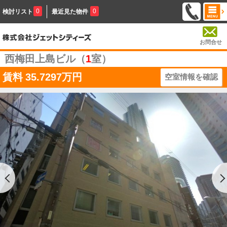
0
0
検討リスト
最近見た物件
お問合せ
西梅田上島ビル（
1
室）
賃料
35.7297万円
空室情報を確認