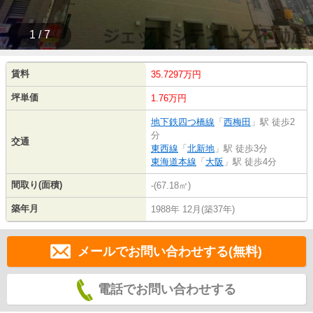
1 / 7
賃料
35.7297万円
坪単価
1.76万円
地下鉄四つ橋線
「
西梅田
」駅 徒歩2
分
交通
東西線
「
北新地
」駅 徒歩3分
東海道本線
「
大阪
」駅 徒歩4分
間取り(面積)
-(67.18㎡)
築年月
1988年 12月(築37年)
メールでお問い合わせする(無料)
電話でお問い合わせする