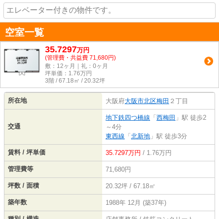
エレベーター付きの物件です。
空室一覧
35.7297
万
円
(管理費・共益費 71,680円)
敷：12ヶ月｜礼：0ヶ月
坪単価：
1.76
万円
3階 / 67.18㎡ / 20.32坪
所在地
大阪府
大阪市北区
梅田
２丁目
地下鉄四つ橋線
「
西梅田
」駅 徒歩2
交通
～4分
東西線
「
北新地
」駅 徒歩3分
賃料 / 坪単価
35.7297万円
/ 1.76万円
管理費等
71,680円
坪数 / 面積
20.32坪 / 67.18㎡
築年数
1988年 12月 (築37年)
種別 / 構造