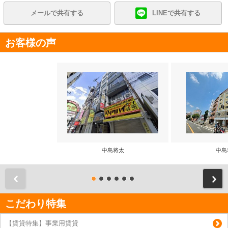
メールで共有する
LINEで共有する
お客様の声
中島将太
中島
前
こだわり特集
【賃貸特集】事業用賃貸