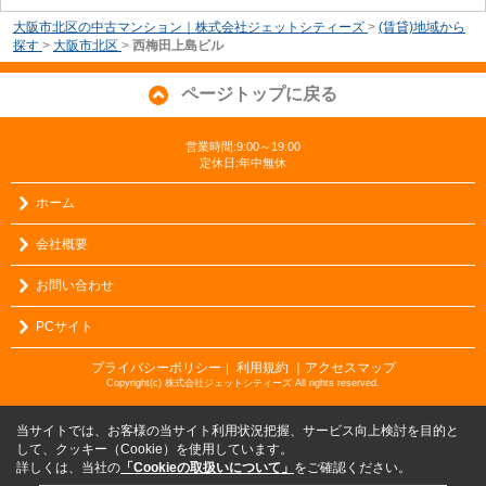
大阪市北区の中古マンション｜株式会社ジェットシティーズ
>
(賃貸)地域から
探す
>
大阪市北区
>
西梅田上島ビル
ページトップに戻る
営業時間:9:00～19:00
定休日:年中無休
ホーム
会社概要
お問い合わせ
PCサイト
プライバシーポリシー
利用規約
｜アクセスマップ
｜
Copyright(c) 株式会社ジェットシティーズ All rights reserved.
当サイトでは、お客様の当サイト利用状況把握、サービス向上検討を目的と
して、クッキー（Cookie）を使用しています。
詳しくは、当社の
「Cookieの取扱いについて」
をご確認ください。