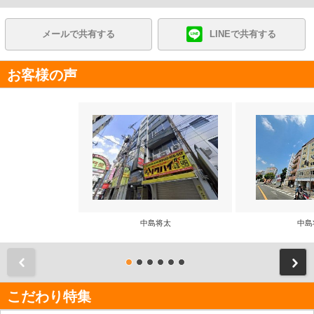
メールで共有する
LINEで共有する
お客様の声
中島将太
中島
前
こだわり特集