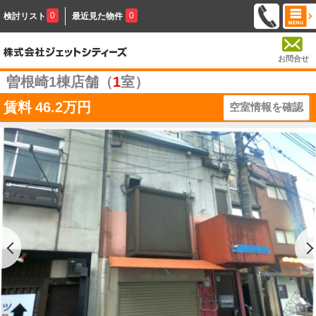
0
0
検討リスト
最近見た物件
お問合せ
曽根崎1棟店舗（
1
室）
賃料
46.2万円
空室情報を確認