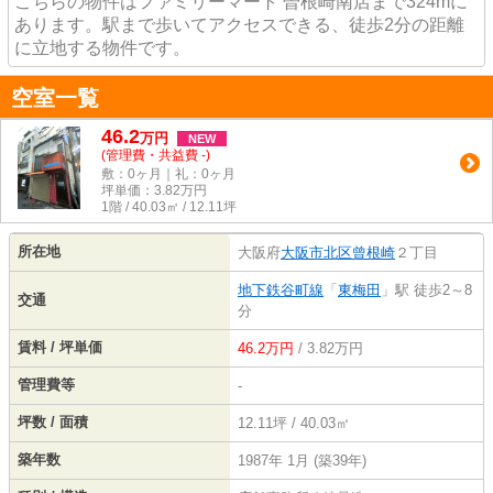
こちらの物件はファミリーマート 曽根崎南店まで324mに
あります。駅まで歩いてアクセスできる、徒歩2分の距離
に立地する物件です。
空室一覧
46.2
万
円
NEW
(管理費・共益費 -)
敷：0ヶ月｜礼：0ヶ月
坪単価：
3.82
万円
1階 / 40.03㎡ / 12.11坪
所在地
大阪府
大阪市北区
曾根崎
２丁目
地下鉄谷町線
「
東梅田
」駅 徒歩2～8
交通
分
賃料 / 坪単価
46.2万円
/ 3.82万円
管理費等
-
坪数 / 面積
12.11坪 / 40.03㎡
築年数
1987年 1月 (築39年)