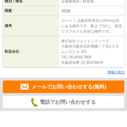
種別 / 構造
店舗事務所 / 鉄骨造
階建
3階建
ローソン 太融寺町西店が263m以内
備考
にある物件です。駅まで2分と、駅近
でアクセスも良好な物件です。
株式会社ジェットシティーズ
大阪府大阪市北区豊崎７丁目2-3 オ
取扱会社
ムシスビル 301
TEL:06-6459-7809
大阪府知事 (1) 第62483号
情報の見方
メールでお問い合わせする(無料)
電話でお問い合わせする