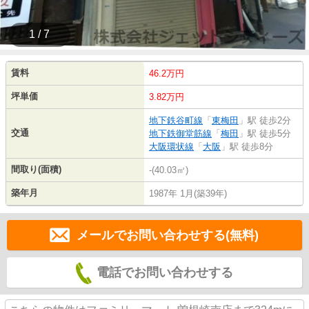
1 / 7
賃料
46.2万円
坪単価
3.82万円
地下鉄谷町線
「
東梅田
」駅 徒歩2分
交通
地下鉄御堂筋線
「
梅田
」駅 徒歩5分
大阪環状線
「
大阪
」駅 徒歩8分
間取り(面積)
-(40.03㎡)
築年月
1987年 1月(築39年)
メールでお問い合わせする(無料)
電話でお問い合わせする