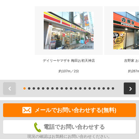
デイリーヤマザキ 梅田お初天神店
吉野家 
約107m／2分
約287
前
メールでお問い合わせする(無料)
電話でお問い合わせする
現況の確認はお気軽にお問い合わせください。