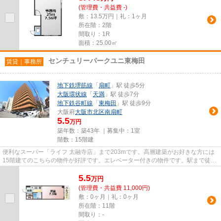
(管理費・共益費 -)
敷：13.5万円｜礼：1ヶ月
所在階：2階
間取り：1R
面積：25.00㎡
センチュリーパークユニ東梅田
賃貸｜事務所
地下鉄堺筋線
「
扇町
」駅 徒歩5分
大阪環状線
「
天満
」駅 徒歩7分
地下鉄谷町線
「
東梅田
」駅 徒歩9分
大阪府
大阪市北区
南扇町
5.5
万円
築年数：築43年 ｜募集中：
1室
階数：15階建
便利なスーパー「ライフ 太融寺店」まで203mです。高層建築がお好きな方には
15階建てのこちらの物件が好評です。エレベーター付きの物件です。駅まで徒歩
5分の立地が魅力的な、利便性...
5.5
万
円
(管理費・共益費 11,000円)
敷：0ヶ月｜礼：0ヶ月
所在階：11階
間取り：-