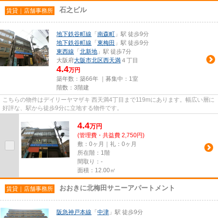
石之ビル
賃貸｜店舗事務所
地下鉄谷町線
「
南森町
」駅 徒歩9分
地下鉄谷町線
「
東梅田
」駅 徒歩9分
東西線
「
北新地
」駅 徒歩7分
大阪府
大阪市北区
西天満
４丁目
4.4
万円
築年数：築66年 ｜募集中：
1室
階数：3階建
こちらの物件はデイリーヤマザキ 西天満4丁目まで119mにあります。幅広い層に
好評な、駅から徒歩9分に立地する物件です。
4.4
万
円
(管理費・共益費 2,750円)
敷：0ヶ月｜礼：0ヶ月
所在階：1階
間取り：-
面積：12.00㎡
おおきに北梅田サニーアパートメント
賃貸｜店舗事務所
阪急神戸本線
「
中津
」駅 徒歩9分