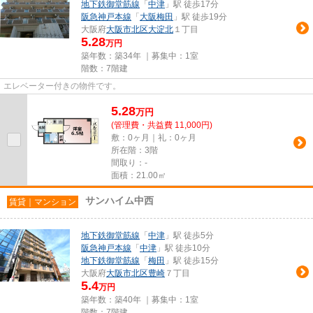
地下鉄御堂筋線
「
中津
」駅 徒歩17分
阪急神戸本線
「
大阪梅田
」駅 徒歩19分
大阪府
大阪市北区
大淀北
１丁目
5.28
万円
築年数：築34年 ｜募集中：
1室
階数：7階建
エレベーター付きの物件です。
5.28
万
円
(管理費・共益費 11,000円)
敷：0ヶ月｜礼：0ヶ月
所在階：3階
間取り：-
面積：21.00㎡
サンハイム中西
賃貸｜マンション
地下鉄御堂筋線
「
中津
」駅 徒歩5分
阪急神戸本線
「
中津
」駅 徒歩10分
地下鉄御堂筋線
「
梅田
」駅 徒歩15分
大阪府
大阪市北区
豊崎
７丁目
5.4
万円
築年数：築40年 ｜募集中：
1室
階数：7階建