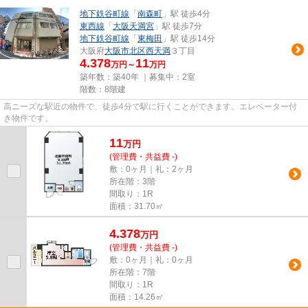
地下鉄谷町線
「
南森町
」駅 徒歩4分
東西線
「
大阪天満宮
」駅 徒歩7分
地下鉄谷町線
「
東梅田
」駅 徒歩14分
大阪府
大阪市北区
西天満
３丁目
4.378
11
万円～
万円
築年数：築40年 ｜募集中：
2室
階数：8階建
高ニーズな駅近の物件で、徒歩4分で駅に行くことができます。エレベーター付
き物件です。
11
万
円
(管理費・共益費 -)
敷：0ヶ月｜礼：2ヶ月
所在階：3階
間取り：1R
面積：31.70㎡
4.378
万
円
(管理費・共益費 -)
敷：0ヶ月｜礼：0ヶ月
所在階：7階
間取り：1R
面積：14.26㎡