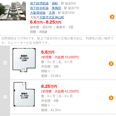
地下鉄堺筋線
「
扇町
」駅 徒歩5分
地下鉄谷町線
「
東梅田
」駅 徒歩7分
大阪環状線
「
天満
」駅 徒歩10分
大阪府
大阪市北区
神山町
6.6
8.25
万円～
万円
築年数：築52年 ｜募集中：
3室
階数：8階建
北野病院まで378mです。駅まで徒歩5分の立地が魅力的な、利便性の高い物件で
す。エレベーターがある物件です。
6.6
万
円
(管理費・共益費 33,000円)
敷：0ヶ月｜礼：0ヶ月
所在階：3階
間取り：-
面積：33.06㎡
8.25
万
円
(管理費・共益費 41,250円)
敷：0ヶ月｜礼：0ヶ月
所在階：4階
間取り：-
面積：41.33㎡