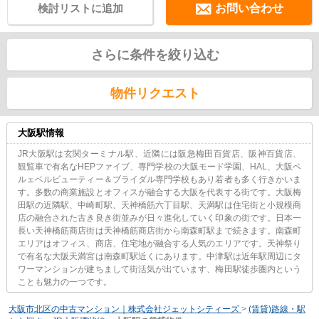
検討リストに追加
お問い合わせ
さらに条件を絞り込む
物件リクエスト
大阪駅情報
JR大阪駅は玄関ターミナル駅、近隣には阪急梅田百貨店、阪神百貨店、
観覧車で有名なHEPファイブ、専門学校の大阪モード学園、HAL、大阪ベ
ルェベルビューティー＆ブライダル専門学校もあり若者も多く行きかいま
す。多数の商業施設とオフィスが融合する大阪を代表する街です。大阪梅
田駅の近隣駅、中崎町駅、天神橋筋六丁目駅、天満駅は住宅街と小規模商
店の融合された古き良き街並みが日々進化していく印象の街です。日本一
長い天神橋筋商店街は天神橋筋商店街から南森町駅まで続きます。南森町
エリアはオフィス、商店、住宅地が融合する人気のエリアです。天神祭り
で有名な大阪天満宮は南森町駅近くにあります。中津駅は近年駅周辺にタ
ワーマンションが建ちまして街活気が出ています、梅田駅徒歩圏内という
ことも魅力の一つです。
大阪市北区の中古マンション｜株式会社ジェットシティーズ
>
(賃貸)路線・駅