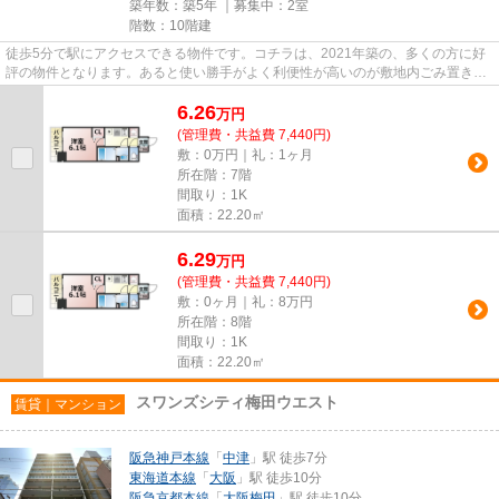
築年数：築5年 ｜募集中：
2室
階数：10階建
徒歩5分で駅にアクセスできる物件です。コチラは、2021年築の、多くの方に好
評の物件となります。あると使い勝手がよく利便性が高いのが敷地内ごみ置き場
です。駐車場は物件から約150m...
6.26
万
円
(管理費・共益費 7,440円)
敷：0万円｜礼：1ヶ月
所在階：7階
間取り：1K
面積：22.20㎡
6.29
万
円
(管理費・共益費 7,440円)
敷：0ヶ月｜礼：8万円
所在階：8階
間取り：1K
面積：22.20㎡
スワンズシティ梅田ウエスト
賃貸｜マンション
阪急神戸本線
「
中津
」駅 徒歩7分
東海道本線
「
大阪
」駅 徒歩10分
阪急京都本線
「
大阪梅田
」駅 徒歩10分