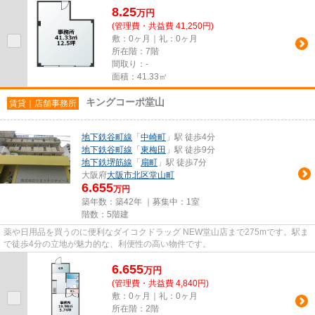
8.25
万
円
(管理費・共益費 41,250円)
敷：0ヶ月｜礼：0ヶ月
所在階：7階
間取り：-
面積：41.33㎡
キングコーポ堂山
賃貸｜店舗事務所
地下鉄谷町線
「
中崎町
」駅 徒歩4分
地下鉄谷町線
「
東梅田
」駅 徒歩9分
地下鉄堺筋線
「
扇町
」駅 徒歩7分
大阪府
大阪市北区
堂山町
6.655
万円
築年数：築42年 ｜募集中：
1室
階数：5階建
薬や日用品を買うのに便利なダイコクドラッグ NEW堂山店まで275mです。駅ま
で徒歩4分の立地が魅力的な、利便性の高い物件です。
6.655
万
円
(管理費・共益費 4,840円)
敷：0ヶ月｜礼：0ヶ月
所在階：2階