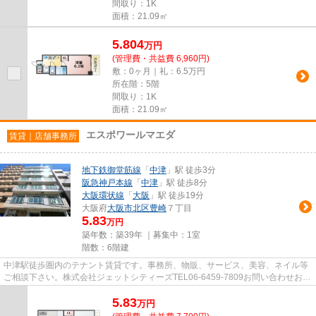
間取り：1K
面積：21.09㎡
5.804
万
円
(管理費・共益費 6,960円)
敷：0ヶ月｜礼：6.5万円
所在階：5階
間取り：1K
面積：21.09㎡
エスポワールマエダ
賃貸｜店舗事務所
地下鉄御堂筋線
「
中津
」駅 徒歩3分
阪急神戸本線
「
中津
」駅 徒歩8分
大阪環状線
「
大阪
」駅 徒歩19分
大阪府
大阪市北区
豊崎
７丁目
5.83
万円
築年数：築39年 ｜募集中：
1室
階数：6階建
中津駅徒歩圏内のテナント賃貸です。事務所、物販、サービス、美容、ネイル等
ご相談下さい。株式会社ジェットシティーズTEL06-6459-7809お問い合わせお待
ちしております。
5.83
万
円