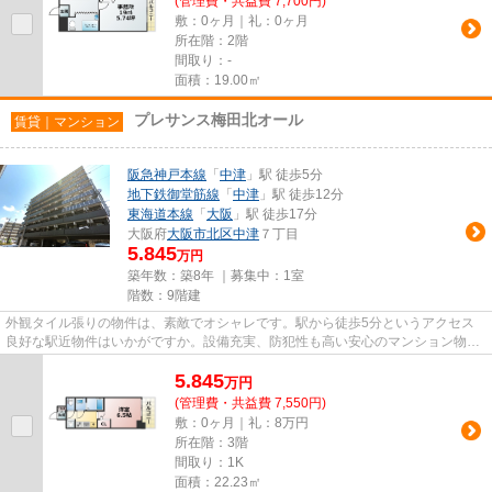
(管理費・共益費 7,700円)
敷：0ヶ月｜礼：0ヶ月
所在階：2階
間取り：-
面積：19.00㎡
プレサンス梅田北オール
賃貸｜マンション
阪急神戸本線
「
中津
」駅 徒歩5分
地下鉄御堂筋線
「
中津
」駅 徒歩12分
東海道本線
「
大阪
」駅 徒歩17分
大阪府
大阪市北区
中津
７丁目
5.845
万円
築年数：築8年 ｜募集中：
1室
階数：9階建
外観タイル張りの物件は、素敵でオシャレです。駅から徒歩5分というアクセス
良好な駅近物件はいかがですか。設備充実、防犯性も高い安心のマンション物件
です。車をお持ちの方にもオス...
5.845
万
円
(管理費・共益費 7,550円)
敷：0ヶ月｜礼：8万円
所在階：3階
間取り：1K
面積：22.23㎡