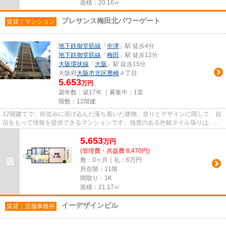
面積：20.16㎡
プレサンス梅田北パワーゲート
賃貸｜マンション
地下鉄御堂筋線
「
中津
」駅 徒歩4分
地下鉄御堂筋線
「
梅田
」駅 徒歩12分
大阪環状線
「
大阪
」駅 徒歩15分
大阪府
大阪市北区
豊崎
４丁目
5.653
万円
築年数：築17年 ｜募集中：
1室
階数：12階建
12階建てで、街並みに溶け込んだ落ち着いた建物。造りとデザインに関して、自
信をもって情報を提供できるマンションです。強度のある外観タイル張りは、外
面の耐久性にも優れます。周...
5.653
万
円
(管理費・共益費 8,470円)
敷：0ヶ月｜礼：6万円
所在階：11階
間取り：1K
面積：21.17㎡
イーデザインビル
賃貸｜店舗事務所