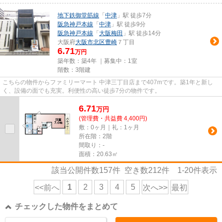
地下鉄御堂筋線
「
中津
」駅 徒歩7分
阪急神戸本線
「
中津
」駅 徒歩9分
阪急神戸本線
「
大阪梅田
」駅 徒歩14分
大阪府
大阪市北区
豊崎
７丁目
6.71
万円
築年数：築4年 ｜募集中：
1室
階数：3階建
こちらの物件からファミリーマート 中津三丁目店まで407mです。築1年と新し
く、設備の面でも充実。利便性の高い徒歩7分の物件です。
6.71
万
円
(管理費・共益費 4,400円)
敷：0ヶ月｜礼：1ヶ月
所在階：2階
間取り：-
面積：20.63㎡
該当公開件数
157
件 空き数
212
件
1-20
件表示
1
2
3
4
5
<<前へ
次へ>>
最初
チェックした物件をまとめて