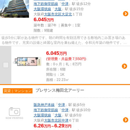
地下鉄御堂筋線
「
中津
」駅 徒歩12分
大阪環状線
「
大阪
」駅 徒歩15分
大阪府
大阪市北区
大淀北
１丁目
6.045
万円
築年数：築7年 ｜募集中：
1室
階数：9階建
徒歩5分に駅がある物件です。朝の時間を有効活用できる敷地内ごみ置き場のあ
る物件です。充実の設備と綺麗な室内を兼ね備えた、令和元年築の物件です。こ
ちらの物件にはエレベーターが...
6.045
万
円
(管理費・共益費 7,550円)
敷：0ヶ月｜礼：8万円
所在階：6階
間取り：1K
面積：22.23㎡
プレサンス梅田北アーリー
賃貸｜マンション
阪急神戸本線
「
中津
」駅 徒歩5分
地下鉄御堂筋線
「
中津
」駅 徒歩10分
大阪環状線
「
大阪
」駅 徒歩5分
大阪府
大阪市北区
中津
６丁目
6.26
6.29
万円～
万円