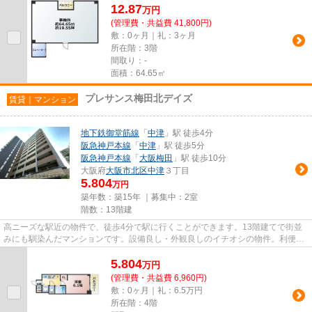
12.87
万
円
(管理費・共益費 41,800円)
敷：0ヶ月｜礼：3ヶ月
所在階：3階
間取り：-
面積：64.65㎡
プレサンス梅田北デイズ
賃貸｜マンション
地下鉄御堂筋線
「
中津
」駅 徒歩4分
阪急神戸本線
「
中津
」駅 徒歩5分
阪急神戸本線
「
大阪梅田
」駅 徒歩10分
大阪府
大阪市北区
中津
３丁目
5.804
万円
築年数：築15年 ｜募集中：
2室
階数：13階建
高ニーズな駅近の物件で、徒歩4分で駅に行くことができます。13階建てで街並
みにも馴染んだマンションです。設備良し・外観良しのイチオシの物件。利便性
が高くお問い合わせの多い敷地...
5.804
万
円
(管理費・共益費 6,960円)
敷：0ヶ月｜礼：6.5万円
所在階：4階