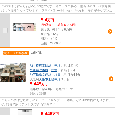
この物件は駅から徒歩5分の物件です。高ニーズである、陽当りの良い環境を実
現した物件となっています。プライバシーをしっかり守れる、安心安全なマンシ
ョンです。ご来店予約やご質問...
5.4
万
円
(管理費・共益費 6,000円)
敷：6万円｜礼：6万円
所在階：6階
間取り：1K
面積：22.00㎡
城ビル
賃貸｜店舗事務所
地下鉄御堂筋線
「
中津
」駅 徒歩3分
阪急神戸本線
「
中津
」駅 徒歩2分
地下鉄御堂筋線
「
梅田
」駅 徒歩14分
大阪府
大阪市北区
中津
３丁目
5.445
万円
築年数：築49年 ｜募集中：
1室
階数：3階建
こちらの物件は最寄りのスーパー「サンプラザ 本店」が281m以内にあります。
徒歩3分で駅にアクセスできる物件です。
5.445
万
円