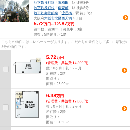
地下鉄谷町線
「
東梅田
」駅 徒歩8分
地下鉄谷町線
「
南森町
」駅 徒歩8分
地下鉄御堂筋線
「
淀屋橋
」駅 徒歩8分
大阪府
大阪市北区
西天満
４丁目
5.72
12.87
万円～
万円
築年数：築38年 ｜募集中：
3室
階数：5階建 地下1階
こちらの物件にはエレベーターがあります。こだわりの条件として多い、駅徒歩
8分の物件です。
5.72
万
円
(管理費・共益費 14,300円)
敷：0ヶ月｜礼：2ヶ月
所在階：2階
間取り：-
面積：25.00㎡
6.38
万
円
(管理費・共益費 19,800円)
敷：0ヶ月｜礼：2ヶ月
所在階：2階
間取り：-
面積：31.50㎡