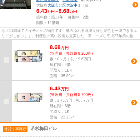
大阪府
大阪市北区
大淀中
１丁目
6.43
8.68
万円～
万円
築年数：築11年 ｜募集中：
2室
階数：11階建
地上11階建てのイチオシの物件です。魅力溢れる眺望良好な景色を一望できるエ
リアがございます。利便性の高い設備も充実した、高ニーズな平成27年築の物件
です。綺麗好きな方にも満足...
8.68
万
円
(管理費・共益費 9,200円)
敷：0ヶ月｜礼：9.6万円
所在階：4階
間取り：1DK
面積：35.89㎡
6.43
万
円
(管理費・共益費 5,700円)
敷：2.75万円｜礼：7万円
所在階：6階
間取り：1K
面積：22.23㎡
若杉梅田ビル
賃貸｜事務所