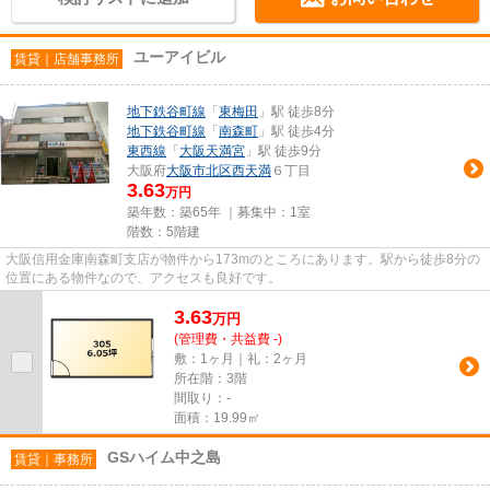
ユーアイビル
賃貸｜店舗事務所
地下鉄谷町線
「
東梅田
」駅 徒歩8分
地下鉄谷町線
「
南森町
」駅 徒歩4分
東西線
「
大阪天満宮
」駅 徒歩9分
大阪府
大阪市北区
西天満
６丁目
3.63
万円
築年数：築65年 ｜募集中：
1室
階数：5階建
大阪信用金庫南森町支店が物件から173mのところにあります。駅から徒歩8分の
位置にある物件なので、アクセスも良好です。
3.63
万
円
(管理費・共益費 -)
敷：1ヶ月｜礼：2ヶ月
所在階：3階
間取り：-
面積：19.99㎡
GSハイム中之島
賃貸｜事務所