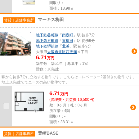
間取り：-
面積：18.98㎡
マーキス梅田
賃貸｜店舗事務所
地下鉄谷町線
「
南森町
」駅 徒歩7分
地下鉄谷町線
「
東梅田
」駅 徒歩9分
地下鉄堺筋線
「
北浜
」駅 徒歩9分
大阪府
大阪市北区
西天満
４丁目
6.71
万円
築年数：築51年 ｜募集中：
1室
階数：10階建
駅から徒歩7分に立地する物件です。こちらはエレベーター2基付きの物件です。
地上10階建てでニーズの高い物件です。
6.71
万
円
(管理費・共益費 16,500円)
敷：0ヶ月｜礼：0ヶ月
所在階：4階
間取り：-
面積：38.31㎡
豊崎BASE
賃貸｜店舗事務所