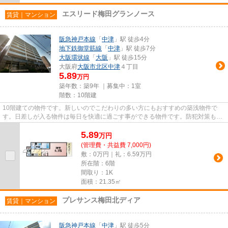
エスリード梅田グランノース
賃貸｜マンション
阪急神戸本線
「
中津
」駅 徒歩4分
地下鉄御堂筋線
「
中津
」駅 徒歩7分
大阪環状線
「
大阪
」駅 徒歩15分
大阪府
大阪市北区
中津
４丁目
5.89
万円
築年数：築9年 ｜募集中：
1室
階数：10階建
10階建ての物件です。新しいのでこだわりの多い方にもおすすめの築浅物件で
す。日差しが入る物件は毎日を快適に過ごす事ができる物件です。防犯対策もバ
ッチリなマンションタイプの物...
5.89
万
円
(管理費・共益費 7,000円)
敷：0万円｜礼：6.59万円
所在階：6階
間取り：1K
面積：21.35㎡
プレサンス梅田北ディア
賃貸｜マンション
阪急神戸本線
「
中津
」駅 徒歩5分