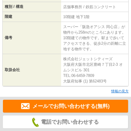
種別 / 構造
店舗事務所 / 鉄筋コンクリート
階建
10階建 地下1階
スーパー「阪急オアシス 同心店」が
物件から258mのところにあります。
備考
10階建ての物件です。駅まで歩いて
アクセスできる、徒歩2分の距離に立
地する物件です。
株式会社ジェットシティーズ
大阪府大阪市北区豊崎７丁目2-3 オ
取扱会社
ムシスビル 301
TEL:06-6459-7809
大阪府知事 (1) 第62483号
情報の見方
メールでお問い合わせする(無料)
電話でお問い合わせする