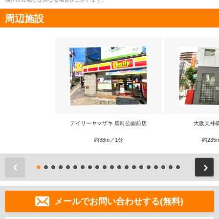
周辺施設
デイリーヤマザキ 扇町公園前店
大阪天神
約38m／1分
約235
前
メールでお問い合わせする(無料)