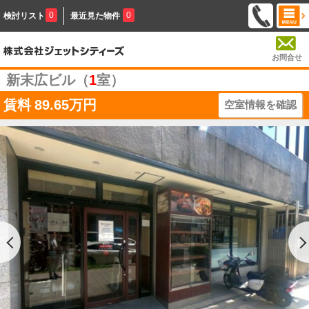
0
0
検討リスト
最近見た物件
お問合せ
新末広ビル（
1
室）
賃料
89.65万円
空室情報を確認