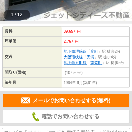
1 / 12
賃料
89.65万円
坪単価
2.76万円
地下鉄堺筋線
「
扇町
」駅 徒歩2分
交通
大阪環状線
「
天満
」駅 徒歩4分
地下鉄谷町線
「
南森町
」駅 徒歩5分
間取り(面積)
-(107.50㎡)
築年月
1964年 9月(築61年)
メールでお問い合わせする(無料)
電話でお問い合わせする