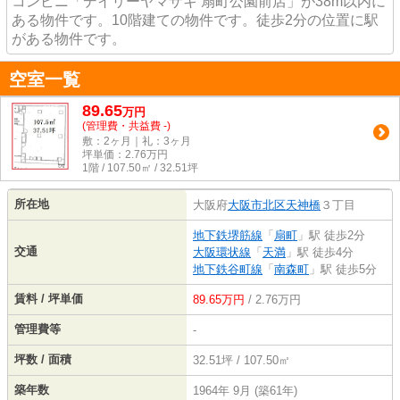
コンビニ「デイリーヤマザキ 扇町公園前店」が38m以内に
ある物件です。10階建ての物件です。徒歩2分の位置に駅
がある物件です。
空室一覧
89.65
万
円
(管理費・共益費 -)
敷：2ヶ月｜礼：3ヶ月
坪単価：
2.76
万円
1階 / 107.50㎡ / 32.51坪
所在地
大阪府
大阪市北区
天神橋
３丁目
地下鉄堺筋線
「
扇町
」駅 徒歩2分
交通
大阪環状線
「
天満
」駅 徒歩4分
地下鉄谷町線
「
南森町
」駅 徒歩5分
賃料 / 坪単価
89.65万円
/ 2.76万円
管理費等
-
坪数 / 面積
32.51坪 / 107.50㎡
築年数
1964年 9月 (築61年)