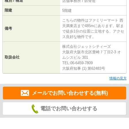
種別 / 構造
店舗事務所 / 鉄骨造
階建
5階建
こちらの物件はファミリーマート 西
天満東店まで485mにあります。駅ま
備考
で徒歩1分の位置に立地する、アクセ
ス良好な物件です。
株式会社ジェットシティーズ
大阪府大阪市北区豊崎７丁目2-3 オ
取扱会社
ムシスビル 301
TEL:06-6459-7809
大阪府知事 (1) 第62483号
情報の見方
メールでお問い合わせする(無料)
電話でお問い合わせする