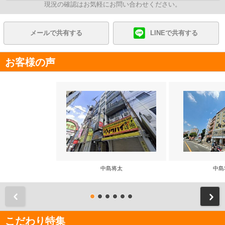
現況の確認はお気軽にお問い合わせください。
メールで共有する
LINEで共有する
お客様の声
中島将太
中島
前
こだわり特集