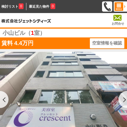
0
0
検討リスト
最近見た物件
お問合せ
小山ビル（
1
室）
賃料
4.4万円
空室情報を確認