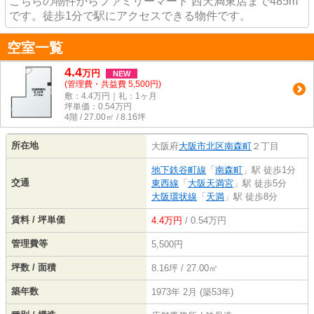
こちらの物件からファミリーマート 西天満東店まで485m
です。徒歩1分で駅にアクセスできる物件です。
空室一覧
4.4
万
円
NEW
(管理費・共益費 5,500円)
敷：4.4万円｜礼：1ヶ月
坪単価：
0.54
万円
4階 / 27.00㎡ / 8.16坪
所在地
大阪府
大阪市北区
南森町
２丁目
地下鉄谷町線
「
南森町
」駅 徒歩1分
交通
東西線
「
大阪天満宮
」駅 徒歩5分
大阪環状線
「
天満
」駅 徒歩8分
賃料 / 坪単価
4.4万円
/ 0.54万円
管理費等
5,500円
坪数 / 面積
8.16坪 / 27.00㎡
築年数
1973年 2月 (築53年)