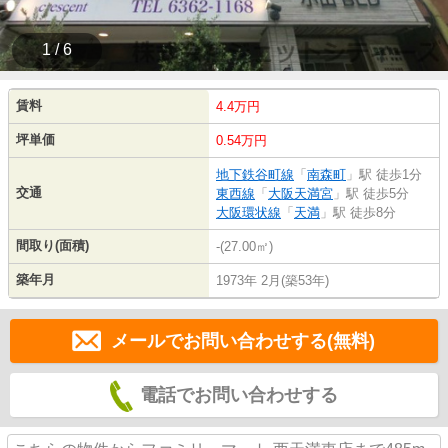
1 / 6
賃料
4.4万円
坪単価
0.54万円
地下鉄谷町線
「
南森町
」駅 徒歩1分
交通
東西線
「
大阪天満宮
」駅 徒歩5分
大阪環状線
「
天満
」駅 徒歩8分
間取り(面積)
-(27.00㎡)
築年月
1973年 2月(築53年)
メールでお問い合わせする(無料)
電話でお問い合わせする