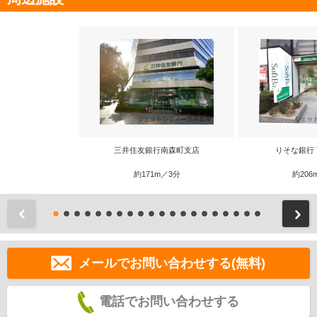
三井住友銀行南森町支店
りそな銀行
約171m／3分
約206
前
メールでお問い合わせする(無料)
電話でお問い合わせする