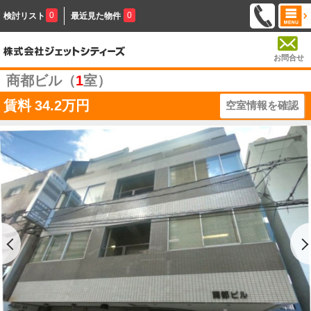
0
0
検討リスト
最近見た物件
お問合せ
商都ビル（
1
室）
賃料
34.2万円
空室情報を確認