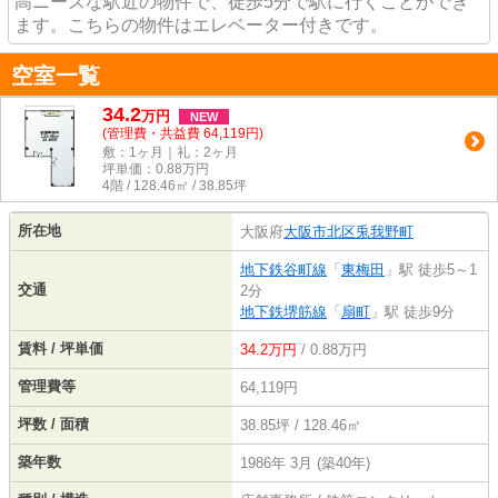
高ニーズな駅近の物件で、徒歩5分で駅に行くことができ
ます。こちらの物件はエレベーター付きです。
空室一覧
34.2
万
円
NEW
(管理費・共益費 64,119円)
敷：1ヶ月｜礼：2ヶ月
坪単価：
0.88
万円
4階 / 128.46㎡ / 38.85坪
所在地
大阪府
大阪市北区
兎我野町
地下鉄谷町線
「
東梅田
」駅 徒歩5～1
交通
2分
地下鉄堺筋線
「
扇町
」駅 徒歩9分
賃料 / 坪単価
34.2万円
/ 0.88万円
管理費等
64,119円
坪数 / 面積
38.85坪 / 128.46㎡
築年数
1986年 3月 (築40年)