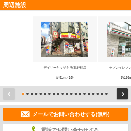
周辺施設
デイリーヤマザキ 兎我野町店
セブンイレブン
約51m／1分
約195
前
メールでお問い合わせする(無料)
電話でお問い合わせする