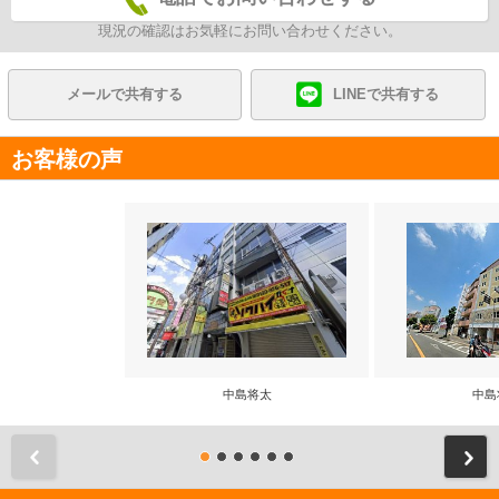
現況の確認はお気軽にお問い合わせください。
メールで共有する
LINEで共有する
お客様の声
中島将太
中島
前