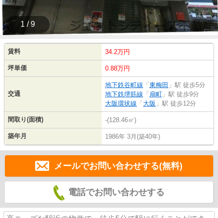
1 / 9
賃料
34.2万円
坪単価
0.88万円
地下鉄谷町線
「
東梅田
」駅 徒歩5分
交通
地下鉄堺筋線
「
扇町
」駅 徒歩9分
大阪環状線
「
大阪
」駅 徒歩12分
間取り(面積)
-(128.46㎡)
築年月
1986年 3月(築40年)
メールでお問い合わせする(無料)
電話でお問い合わせする