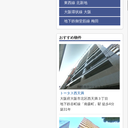
東西線 北新地
大阪環状線 大阪
地下鉄御堂筋線 梅田
おすすめ物件
トータス西天満
大阪府大阪市北区西天満３丁目
地下鉄谷町線「南森町」駅 徒歩4分
築31年