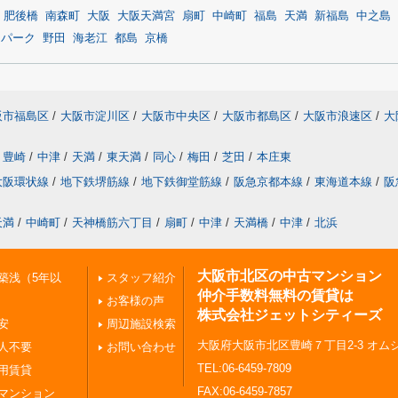
肥後橋
南森町
大阪
大阪天満宮
扇町
中崎町
福島
天満
新福島
中之島
スパーク
野田
海老江
都島
京橋
阪市福島区
/
大阪市淀川区
/
大阪市中央区
/
大阪市都島区
/
大阪市浪速区
/
大
豊崎
/
中津
/
天満
/
東天満
/
同心
/
梅田
/
芝田
/
本庄東
大阪環状線
/
地下鉄堺筋線
/
地下鉄御堂筋線
/
阪急京都本線
/
東海道本線
/
阪
天満
/
中崎町
/
天神橋筋六丁目
/
扇町
/
中津
/
天満橋
/
中津
/
北浜
大阪市北区の中古マンション
築浅（5年以
スタッフ紹介
仲介手数料無料の賃貸は
お客様の声
株式会社ジェットシティーズ
安
周辺施設検索
大阪府大阪市北区豊崎７丁目2-3 オムシ
人不要
お問い合わせ
TEL:06-6459-7809
用賃貸
FAX:06-6459-7857
マンション