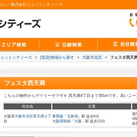
ョン／株式会社ジェットシティーズ
ジェットシティーズ
>
(賃貸)地域から探す
>
大阪市北区
>
フェスタ西天
フェスタ西天満
こちらの物件からデイリーヤマザキ 西天満4丁目まで391mです。高いニ
所在地
交通
築
大阪府
大阪市北区
西天満
２丁
東西線
「
北新地
」駅 徒歩6分
4
目
大阪環状線
「
大阪
」駅 徒歩10分
鉄