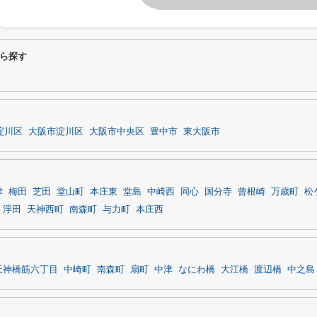
ら探す
淀川区
大阪市淀川区
大阪市中央区
豊中市
東大阪市
津
梅田
芝田
堂山町
本庄東
堂島
中崎西
同心
国分寺
曾根崎
万歳町
松
浮田
天神西町
南森町
与力町
本庄西
天神橋筋六丁目
中崎町
南森町
扇町
中津
なにわ橋
大江橋
渡辺橋
中之島