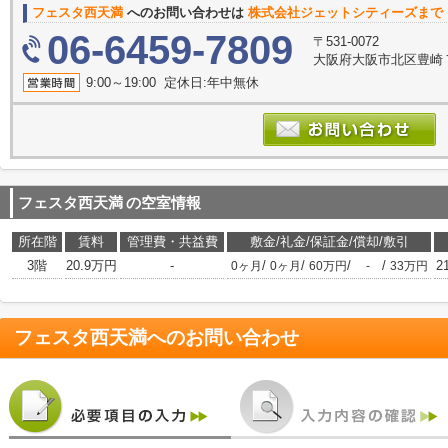
フェスタ西天満
へのお問い合わせは
株式会社ジェットシティーズまで
06-6459-7809
〒531-0072
大阪府大阪市北区豊崎７丁
9:00～19:00 定休日:年中無休
フェスタ西天満
の空室情報
所在階
賃料
管理費・共益費
敷金/礼金/保証金/償却/敷引
3階
20.9万円
-
/
/
/
/
2
0ヶ月
0ヶ月
60万円
-
33万円
フェスタ西天満
へのお問い合わせ