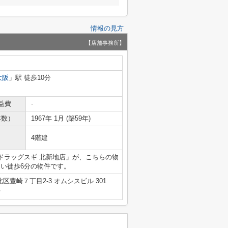
情報の見方
【店舗事務所】
大阪
」駅 徒歩10分
益費
-
年数）
1967年 1月 (築59年)
4階建
ドラッグスギ 北新地店」が、こちらの物
良い徒歩6分の物件です。
区豊崎７丁目2-3 オムシスビル 301
号