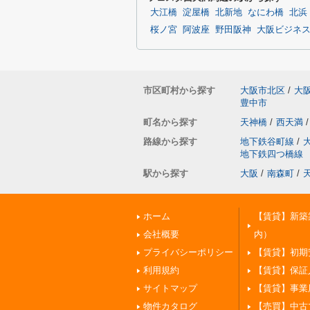
大江橋
淀屋橋
北新地
なにわ橋
北浜
桜ノ宮
阿波座
野田阪神
大阪ビジネ
市区町村から探す
大阪市北区
/
大
豊中市
町名から探す
天神橋
/
西天満
/
路線から探す
地下鉄谷町線
/
地下鉄四つ橋線
駅から探す
大阪
/
南森町
/
ホーム
【賃貸】新築
会社概要
内）
プライバシーポリシー
【賃貸】初期
利用規約
【賃貸】保証
サイトマップ
【賃貸】事業
物件カタログ
【売買】中古