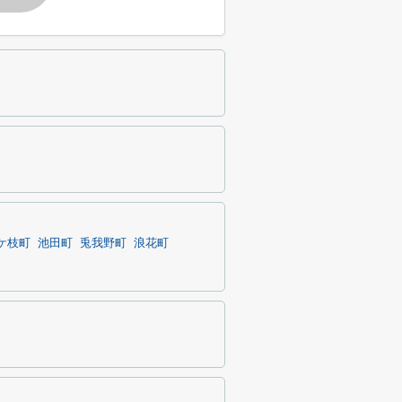
ケ枝町
池田町
兎我野町
浪花町