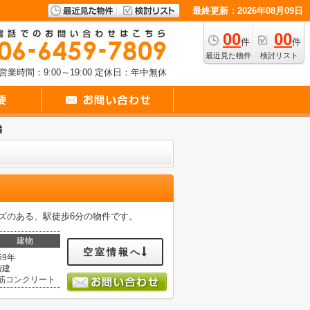
最終更新：2026年08月09日
00
00
件
件
最近見た物件
検討リスト
営業時間：9:00～19:00
定休日：年中無休
満
ーズのある、駅徒歩6分の物件です。
建物
空室情報へ
59年
階建
筋コンクリート