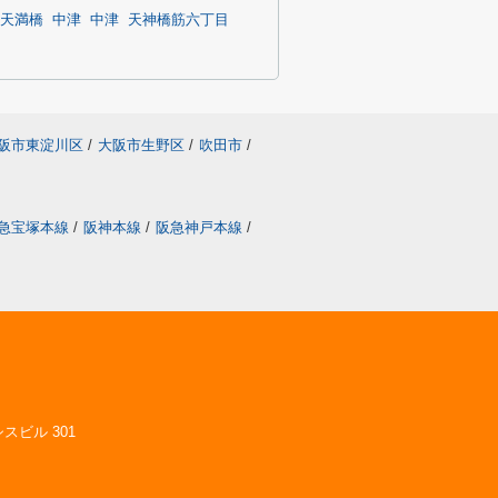
天満橋
中津
中津
天神橋筋六丁目
阪市東淀川区
/
大阪市生野区
/
吹田市
/
急宝塚本線
/
阪神本線
/
阪急神戸本線
/
スビル 301