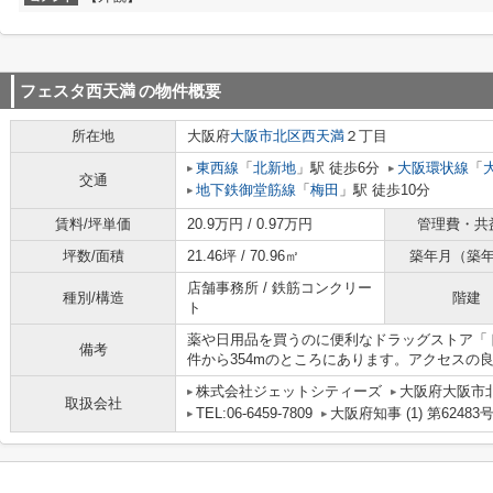
フェスタ西天満
の物件概要
所在地
大阪府
大阪市北区
西天満
２丁目
東西線
「
北新地
」駅 徒歩6分
大阪環状線
「
交通
地下鉄御堂筋線
「
梅田
」駅 徒歩10分
賃料/坪単価
20.9万円 / 0.97万円
管理費・共
坪数/面積
21.46坪 / 70.96㎡
築年月（築
店舗事務所 / 鉄筋コンクリー
種別/構造
階建
ト
薬や日用品を買うのに便利なドラッグストア「
備考
件から354mのところにあります。アクセスの
株式会社ジェットシティーズ
大阪府大阪市北
取扱会社
TEL:06-6459-7809
大阪府知事 (1) 第62483