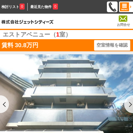
0
0
検討リスト
最近見た物件
お問合せ
エストアベニュー（
1
室）
賃料
30.8万円
空室情報を確認