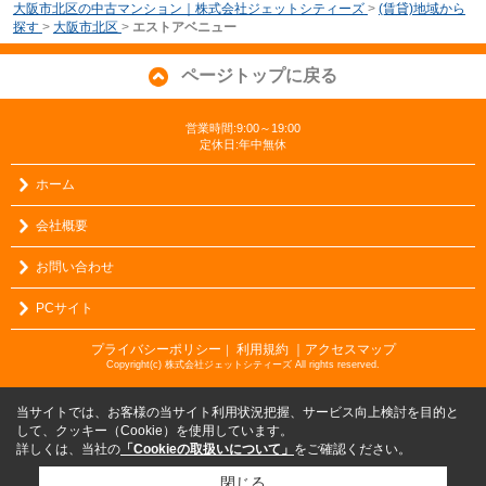
大阪市北区の中古マンション｜株式会社ジェットシティーズ
>
(賃貸)地域から
探す
>
大阪市北区
>
エストアベニュー
ページトップに戻る
営業時間:9:00～19:00
定休日:年中無休
ホーム
会社概要
お問い合わせ
PCサイト
プライバシーポリシー
利用規約
｜アクセスマップ
｜
Copyright(c) 株式会社ジェットシティーズ All rights reserved.
当サイトでは、お客様の当サイト利用状況把握、サービス向上検討を目的と
して、クッキー（Cookie）を使用しています。
詳しくは、当社の
「Cookieの取扱いについて」
をご確認ください。
閉じる