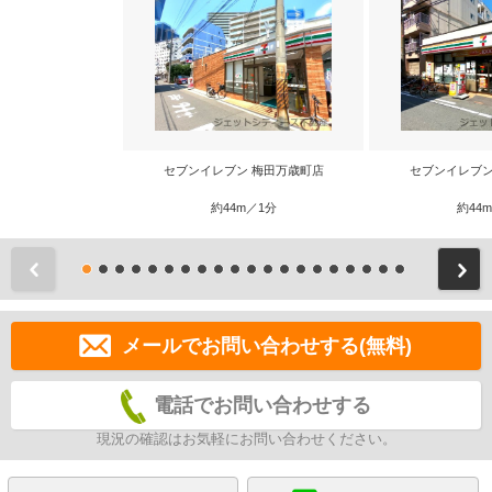
セブンイレブン 梅田万歳町店
セブンイレブン
約44m／1分
約44
前
メールでお問い合わせする(無料)
電話でお問い合わせする
現況の確認はお気軽にお問い合わせください。