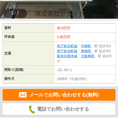
1 / 7
賃料
30.8万円
坪単価
1.66万円
地下鉄谷町線
「
中崎町
」駅 徒歩3分
地下鉄谷町線
「
東梅田
」駅 徒歩9分
交通
阪急京都本線
「
大阪梅田
」駅 徒歩9
分
間取り(面積)
-(61.48㎡)
築年月
1998年 7月(築28年)
メールでお問い合わせする(無料)
電話でお問い合わせする