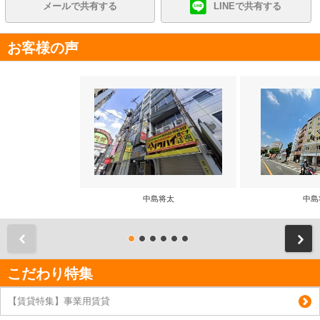
メールで共有する
LINEで共有する
お客様の声
中島将太
中島
前
こだわり特集
【賃貸特集】事業用賃貸