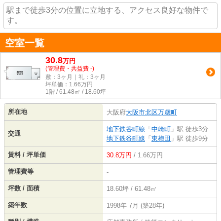
駅まで徒歩3分の位置に立地する、アクセス良好な物件で
す。
空室一覧
30.8
万
円
(管理費・共益費 -)
敷：3ヶ月｜礼：3ヶ月
坪単価：
1.66
万円
1階 / 61.48㎡ / 18.60坪
所在地
大阪府
大阪市北区
万歳町
地下鉄谷町線
「
中崎町
」駅 徒歩3分
交通
地下鉄谷町線
「
東梅田
」駅 徒歩9分
賃料 / 坪単価
30.8万円
/ 1.66万円
管理費等
-
坪数 / 面積
18.60坪 / 61.48㎡
築年数
1998年 7月 (築28年)