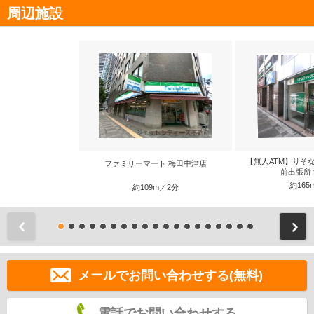
周辺施設
【無人ATM】りそ
ファミリーマート 梅田中津店
前出張所 
約165
約109m／2分
前
メールでお問い合わせする(無料)
電話でお問い合わせする