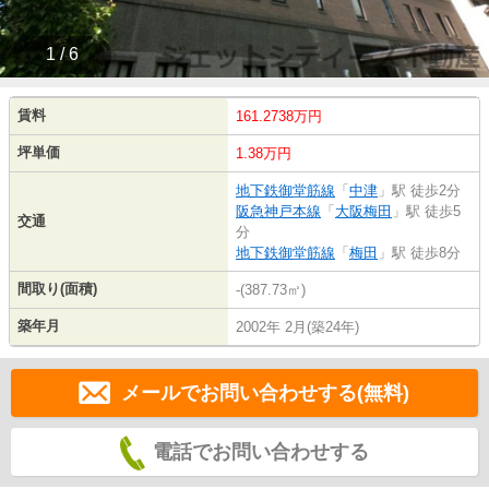
1 / 6
賃料
161.2738万円
坪単価
1.38万円
地下鉄御堂筋線
「
中津
」駅 徒歩2分
阪急神戸本線
「
大阪梅田
」駅 徒歩5
交通
分
地下鉄御堂筋線
「
梅田
」駅 徒歩8分
間取り(面積)
-(387.73㎡)
築年月
2002年 2月(築24年)
メールでお問い合わせする(無料)
電話でお問い合わせする