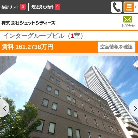
0
0
検討リスト
最近見た物件
お問合せ
インターグループビル（
1
室）
賃料
161.2738万円
空室情報を確認