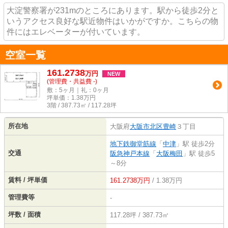
大淀警察署が231mのところにあります。駅から徒歩2分と
いうアクセス良好な駅近物件はいかがですか。こちらの物
件にはエレベーターが付いています。
空室一覧
161.2738
万
円
NEW
(管理費・共益費 -)
敷：5ヶ月｜礼：0ヶ月
坪単価：
1.38
万円
3階 / 387.73㎡ / 117.28坪
所在地
大阪府
大阪市北区
豊崎
３丁目
地下鉄御堂筋線
「
中津
」駅 徒歩2分
交通
阪急神戸本線
「
大阪梅田
」駅 徒歩5
～8分
賃料 / 坪単価
161.2738万円
/ 1.38万円
管理費等
-
坪数 / 面積
117.28坪 / 387.73㎡