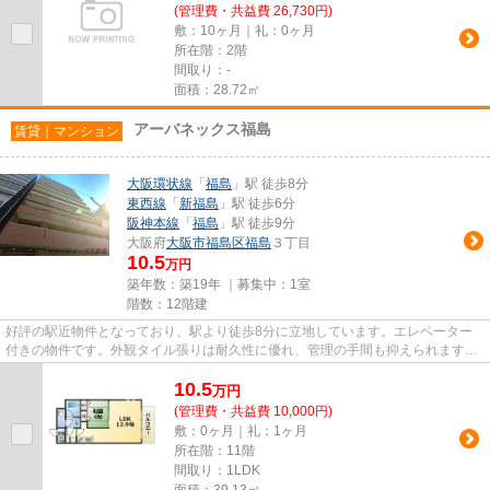
(管理費・共益費 26,730円)
敷：10ヶ月｜礼：0ヶ月
所在階：2階
間取り：-
面積：28.72㎡
アーバネックス福島
賃貸｜マンション
大阪環状線
「
福島
」駅 徒歩8分
東西線
「
新福島
」駅 徒歩6分
阪神本線
「
福島
」駅 徒歩9分
大阪府
大阪市福島区
福島
３丁目
10.5
万円
築年数：築19年 ｜募集中：
1室
階数：12階建
好評の駅近物件となっており、駅より徒歩8分に立地しています。エレベーター
付きの物件です。外観タイル張りは耐久性に優れ、管理の手間も抑えられます。
こちらの物件は陽当たりが良好...
10.5
万
円
(管理費・共益費 10,000円)
敷：0ヶ月｜礼：1ヶ月
所在階：11階
間取り：1LDK
面積：39.13㎡