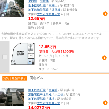
東西線
「
北新地
」駅 徒歩6分
地下鉄谷町線
「
東梅田
」駅 徒歩6分
地下鉄御堂筋線
「
淀屋橋
」駅 徒歩7分
大阪府
大阪市北区
西天満
４丁目
12.65
万円
築年数：築42年 ｜募集中：
1室
階数：9階建
大阪信用金庫南森町支店まで409mです。こちらの物件にはエレベーターがあり
ます。駅から徒歩6分にある物件なので、電車利用が多い方にオススメです。
12.65
万
円
(管理費・共益費 33,000円)
敷：0ヶ月｜礼：3ヶ月
所在階：3階
間取り：-
面積：31.95㎡
同心ビル
賃貸｜店舗事務所
地下鉄谷町線
「
南森町
」駅 徒歩9分
京阪電鉄中之島線
「
大江橋
」駅 徒歩5分
地下鉄堺筋線
「
北浜
」駅 徒歩9分
大阪府
大阪市北区
西天満
２丁目
14.0272
万円