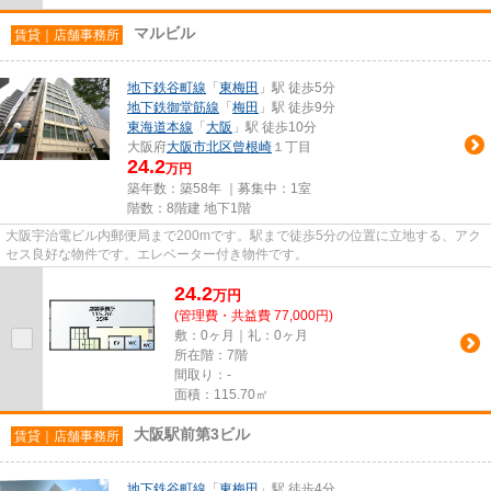
マルビル
賃貸｜店舗事務所
地下鉄谷町線
「
東梅田
」駅 徒歩5分
地下鉄御堂筋線
「
梅田
」駅 徒歩9分
東海道本線
「
大阪
」駅 徒歩10分
大阪府
大阪市北区
曾根崎
１丁目
24.2
万円
築年数：築58年 ｜募集中：
1室
階数：8階建 地下1階
大阪宇治電ビル内郵便局まで200mです。駅まで徒歩5分の位置に立地する、アク
セス良好な物件です。エレベーター付き物件です。
24.2
万
円
(管理費・共益費 77,000円)
敷：0ヶ月｜礼：0ヶ月
所在階：7階
間取り：-
面積：115.70㎡
大阪駅前第3ビル
賃貸｜店舗事務所
地下鉄谷町線
「
東梅田
」駅 徒歩4分