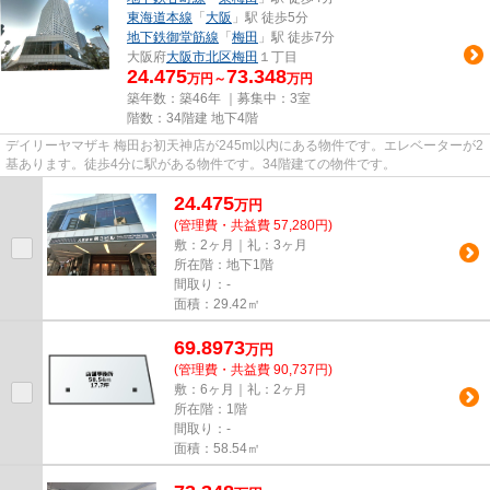
東海道本線
「
大阪
」駅 徒歩5分
地下鉄御堂筋線
「
梅田
」駅 徒歩7分
大阪府
大阪市北区
梅田
１丁目
24.475
73.348
万円～
万円
築年数：築46年 ｜募集中：
3室
階数：34階建 地下4階
デイリーヤマザキ 梅田お初天神店が245m以内にある物件です。エレベーターが2
基あります。徒歩4分に駅がある物件です。34階建ての物件です。
24.475
万
円
(管理費・共益費 57,280円)
敷：2ヶ月｜礼：3ヶ月
所在階：地下1階
間取り：-
面積：29.42㎡
69.8973
万
円
(管理費・共益費 90,737円)
敷：6ヶ月｜礼：2ヶ月
所在階：1階
間取り：-
面積：58.54㎡