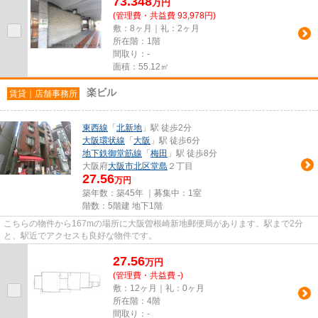
73.348
万
円
(管理費・共益費 93,978円)
敷：8ヶ月｜礼：2ヶ月
所在階：1階
間取り：-
面積：55.12㎡
楽ビル
賃貸｜店舗事務所
東西線
「
北新地
」駅 徒歩2分
大阪環状線
「
大阪
」駅 徒歩6分
地下鉄御堂筋線
「
梅田
」駅 徒歩8分
大阪府
大阪市北区
堂島
２丁目
27.56
万円
築年数：築45年 ｜募集中：
1室
階数：5階建 地下1階
こちらの物件から167mの場所に大阪曽根崎新地郵便局があります。駅まで2分
と、駅近でアクセスも良好な物件です。
27.56
万
円
(管理費・共益費 -)
敷：12ヶ月｜礼：0ヶ月
所在階：4階
間取り：-