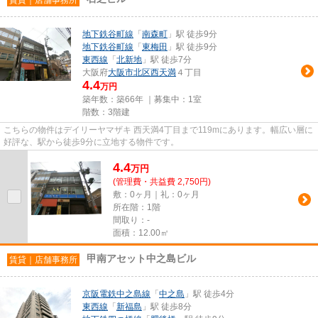
地下鉄谷町線
「
南森町
」駅 徒歩9分
地下鉄谷町線
「
東梅田
」駅 徒歩9分
東西線
「
北新地
」駅 徒歩7分
大阪府
大阪市北区
西天満
４丁目
4.4
万円
築年数：築66年 ｜募集中：
1室
階数：3階建
こちらの物件はデイリーヤマザキ 西天満4丁目まで119mにあります。幅広い層に
好評な、駅から徒歩9分に立地する物件です。
4.4
万
円
(管理費・共益費 2,750円)
敷：0ヶ月｜礼：0ヶ月
所在階：1階
間取り：-
面積：12.00㎡
甲南アセット中之島ビル
賃貸｜店舗事務所
京阪電鉄中之島線
「
中之島
」駅 徒歩4分
東西線
「
新福島
」駅 徒歩8分