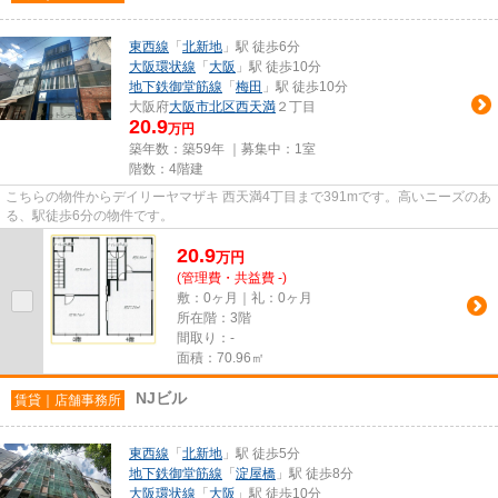
東西線
「
北新地
」駅 徒歩6分
大阪環状線
「
大阪
」駅 徒歩10分
地下鉄御堂筋線
「
梅田
」駅 徒歩10分
大阪府
大阪市北区
西天満
２丁目
20.9
万円
築年数：築59年 ｜募集中：
1室
階数：4階建
こちらの物件からデイリーヤマザキ 西天満4丁目まで391mです。高いニーズのあ
る、駅徒歩6分の物件です。
20.9
万
円
(管理費・共益費 -)
敷：0ヶ月｜礼：0ヶ月
所在階：3階
間取り：-
面積：70.96㎡
NJビル
賃貸｜店舗事務所
東西線
「
北新地
」駅 徒歩5分
地下鉄御堂筋線
「
淀屋橋
」駅 徒歩8分
大阪環状線
「
大阪
」駅 徒歩10分