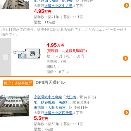
地下鉄四つ橋線
「
肥後橋
」駅 徒歩9分
大阪府
大阪市北区
中之島
４丁目
4.95
万円
築年数：築41年 ｜募集中：
1室
階数：11階建
地上11階建ての物件。徒歩4分に駅がある物件です。こちらはエレベーター付き
物件です。
4.95
万
円
(管理費・共益費 5,500円)
敷：0ヶ月｜礼：11万円
所在階：7階
間取り：-
面積：18.71㎡
OPS西天満ビル
賃貸｜店舗事務所
京阪電鉄中之島線
「
大江橋
」駅 徒歩7分
地下鉄谷町線
「
南森町
」駅 徒歩8分
東西線
「
大阪天満宮
」駅 徒歩11分
大阪府
大阪市北区
西天満
４丁目
5.5
万円
築年数：築53年 ｜募集中：
1室
階数：7階建