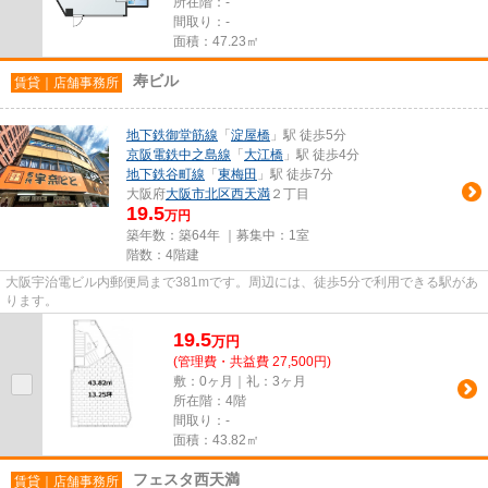
所在階：-
間取り：-
面積：47.23㎡
寿ビル
賃貸｜店舗事務所
地下鉄御堂筋線
「
淀屋橋
」駅 徒歩5分
京阪電鉄中之島線
「
大江橋
」駅 徒歩4分
地下鉄谷町線
「
東梅田
」駅 徒歩7分
大阪府
大阪市北区
西天満
２丁目
19.5
万円
築年数：築64年 ｜募集中：
1室
階数：4階建
大阪宇治電ビル内郵便局まで381mです。周辺には、徒歩5分で利用できる駅があ
ります。
19.5
万
円
(管理費・共益費 27,500円)
敷：0ヶ月｜礼：3ヶ月
所在階：4階
間取り：-
面積：43.82㎡
フェスタ西天満
賃貸｜店舗事務所