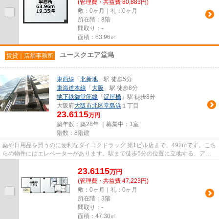
(管理費・共益費 80,883円)
敷：0ヶ月｜礼：0ヶ月
所在階：8階
間取り：-
面積：63.96㎡
ユースクエア堂島
賃貸｜店舗事務所
東西線
「
北新地
」駅 徒歩5分
東海道本線
「
大阪
」駅 徒歩8分
地下鉄御堂筋線
「
淀屋橋
」駅 徒歩8分
大阪府
大阪市北区
堂島浜
１丁目
23.6115
万円
築年数：築28年 ｜募集中：
1室
階数：8階建
薬や日用品を買うのに便利なダイコクドラッグ 第1ビル店まで、492mです。こち
らの物件にはエレベーターがあります。駅まで徒歩5分の位置に立地する、アク
セス良好な物件です。
23.6115
万
円
(管理費・共益費 47,223円)
敷：0ヶ月｜礼：0ヶ月
所在階：3階
間取り：-
面積：47.30㎡