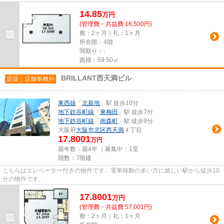
14.85
万
円
(管理費・共益費 16,500円)
敷：2ヶ月｜礼：1ヶ月
所在階：4階
間取り：-
面積：59.50㎡
BRILLANT西天満ビル
賃貸｜店舗事務所
東西線
「
北新地
」駅 徒歩10分
地下鉄谷町線
「
東梅田
」駅 徒歩7分
地下鉄谷町線
「
南森町
」駅 徒歩9分
大阪府
大阪市北区
西天満
４丁目
17.8001
万円
築年数：築4年 ｜募集中：
1室
階数：7階建
こちらはエレベーター付きの物件です。電車移動の多い方に嬉しい駅から徒歩10
分の物件です。
17.8001
万
円
(管理費・共益費 57,001円)
敷：2ヶ月｜礼：1ヶ月