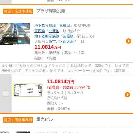
プラザ梅新別館
賃貸｜店舗事務所
地下鉄谷町線
「
東梅田
」駅 徒歩6分
東西線
「
北新地
」駅 徒歩6分
地下鉄御堂筋線
「
淀屋橋
」駅 徒歩6分
大阪府
大阪市北区
西天満
４丁目
11.0814
万円
築年数：築65年 ｜募集中：
1室
階数：10階建
薬や日用品を買うのに便利なドラッグスギ 北新地店まで、328mです。駅まで徒
歩6分なので、アクセスの良い物件です。エレベーター付き物件です。10階建て
の物件となっています。
11.0814
万
円
(管理費・共益費 15,994円)
敷：0ヶ月｜礼：3ヶ月
所在階：6階
間取り：-
面積：34.67㎡
重光ビル
賃貸｜店舗事務所