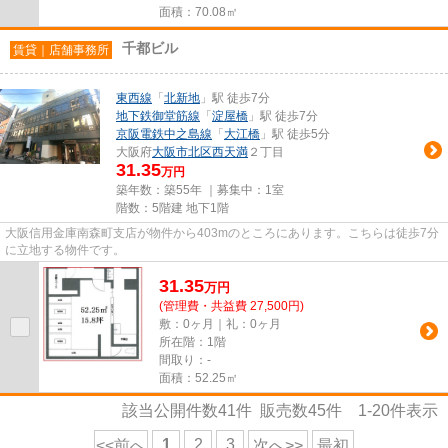
面積：70.08㎡
千都ビル
賃貸｜店舗事務所
東西線
「
北新地
」駅 徒歩7分
地下鉄御堂筋線
「
淀屋橋
」駅 徒歩7分
京阪電鉄中之島線
「
大江橋
」駅 徒歩5分
大阪府
大阪市北区
西天満
２丁目
31.35
万円
築年数：築55年 ｜募集中：
1室
階数：5階建 地下1階
大阪信用金庫南森町支店が物件から403mのところにあります。こちらは徒歩7分
に立地する物件です。
31.35
万
円
(管理費・共益費 27,500円)
敷：0ヶ月｜礼：0ヶ月
所在階：1階
間取り：-
面積：52.25㎡
該当公開件数
41
件 販売数
45
件
1-20
件表示
1
2
3
<<前へ
次へ>>
最初