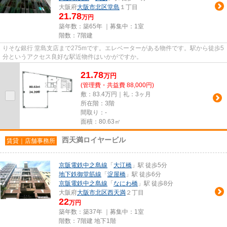
大阪府
大阪市北区
堂島
１丁目
21.78
万円
築年数：築65年 ｜募集中：
1室
階数：7階建
りそな銀行 堂島支店まで275mです。エレベーターがある物件です。駅から徒歩5
分というアクセス良好な駅近物件はいかがですか。
21.78
万
円
(管理費・共益費 88,000円)
敷：83.4万円｜礼：3ヶ月
所在階：3階
間取り：-
面積：80.63㎡
西天満ロイヤービル
賃貸｜店舗事務所
京阪電鉄中之島線
「
大江橋
」駅 徒歩5分
地下鉄御堂筋線
「
淀屋橋
」駅 徒歩6分
京阪電鉄中之島線
「
なにわ橋
」駅 徒歩8分
大阪府
大阪市北区
西天満
２丁目
22
万円
築年数：築37年 ｜募集中：
1室
階数：7階建 地下1階