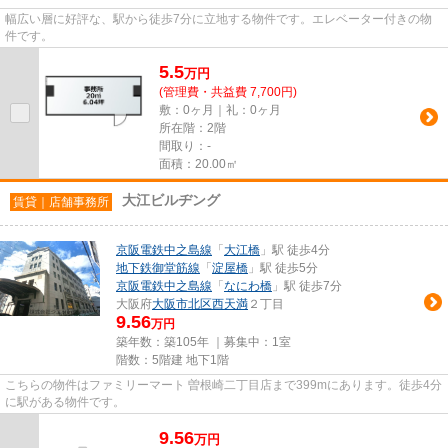
幅広い層に好評な、駅から徒歩7分に立地する物件です。エレベーター付きの物
件です。
5.5
万
円
(管理費・共益費 7,700円)
敷：0ヶ月｜礼：0ヶ月
所在階：2階
間取り：-
面積：20.00㎡
大江ビルヂング
賃貸｜店舗事務所
京阪電鉄中之島線
「
大江橋
」駅 徒歩4分
地下鉄御堂筋線
「
淀屋橋
」駅 徒歩5分
京阪電鉄中之島線
「
なにわ橋
」駅 徒歩7分
大阪府
大阪市北区
西天満
２丁目
9.56
万円
築年数：築105年 ｜募集中：
1室
階数：5階建 地下1階
こちらの物件はファミリーマート 曽根崎二丁目店まで399mにあります。徒歩4分
に駅がある物件です。
9.56
万
円