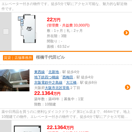
エレベーター付きの物件です。徒歩5分で駅にアクセス可能な、魅力的な駅近物
件です。
22
万
円
(管理費・共益費 33,000円)
敷：1ヶ月｜礼：2ヶ月
所在階：3階
間取り：-
面積：63.52㎡
桜橋千代田ビル
賃貸｜店舗事務所
東西線
「
北新地
」駅 徒歩4分
地下鉄四つ橋線
「
西梅田
」駅 徒歩4分
京阪電鉄中之島線
「
大江橋
」駅 徒歩8分
大阪府
大阪市北区
堂島
２丁目
22.1364
万円
築年数：築49年 ｜募集中：
1室
階数：10階建
薬や日用品を買うのに便利なダイコクドラッグ 第1ビル店まで、464mです。地上
10階建ての物件。エレベーター付きの物件です。徒歩4分で駅にアクセス可能
な、魅力的な駅近物件です。
22.1364
万
円