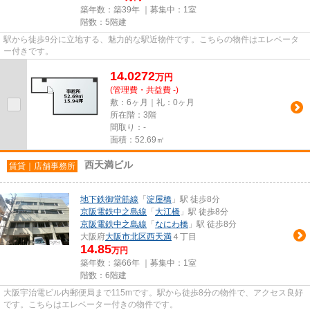
築年数：築39年 ｜募集中：
1室
階数：5階建
駅から徒歩9分に立地する、魅力的な駅近物件です。こちらの物件はエレベータ
ー付きです。
14.0272
万
円
(管理費・共益費 -)
敷：6ヶ月｜礼：0ヶ月
所在階：3階
間取り：-
面積：52.69㎡
西天満ビル
賃貸｜店舗事務所
地下鉄御堂筋線
「
淀屋橋
」駅 徒歩8分
京阪電鉄中之島線
「
大江橋
」駅 徒歩8分
京阪電鉄中之島線
「
なにわ橋
」駅 徒歩8分
大阪府
大阪市北区
西天満
４丁目
14.85
万円
築年数：築66年 ｜募集中：
1室
階数：6階建
大阪宇治電ビル内郵便局まで115mです。駅から徒歩8分の物件で、アクセス良好
です。こちらはエレベーター付きの物件です。