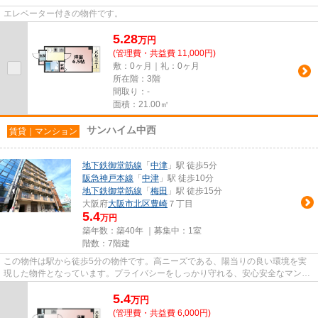
エレベーター付きの物件です。
5.28
万
円
(管理費・共益費 11,000円)
敷：0ヶ月｜礼：0ヶ月
所在階：3階
間取り：-
面積：21.00㎡
サンハイム中西
賃貸｜マンション
地下鉄御堂筋線
「
中津
」駅 徒歩5分
阪急神戸本線
「
中津
」駅 徒歩10分
地下鉄御堂筋線
「
梅田
」駅 徒歩15分
大阪府
大阪市北区
豊崎
７丁目
5.4
万円
築年数：築40年 ｜募集中：
1室
階数：7階建
この物件は駅から徒歩5分の物件です。高ニーズである、陽当りの良い環境を実
現した物件となっています。プライバシーをしっかり守れる、安心安全なマンシ
ョンです。ご来店予約やご質問...
5.4
万
円
(管理費・共益費 6,000円)