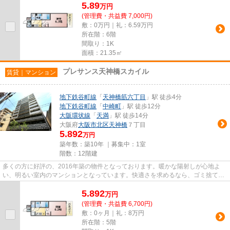
5.89
万
円
(管理費・共益費 7,000円)
敷：0万円｜礼：6.59万円
所在階：6階
間取り：1K
面積：21.35㎡
プレサンス天神橋スカイル
賃貸｜マンション
地下鉄谷町線
「
天神橋筋六丁目
」駅 徒歩4分
地下鉄谷町線
「
中崎町
」駅 徒歩12分
大阪環状線
「
天満
」駅 徒歩14分
大阪府
大阪市北区
天神橋
７丁目
5.892
万円
築年数：築10年 ｜募集中：
1室
階数：12階建
多くの方に好評の、2016年築の物件となっております。暖かな陽射しが心地よ
い、明るい室内のマンションとなっています。快適さを求めるなら、ゴミ捨てが
楽な敷地内ごみ置き場のある物...
5.892
万
円
(管理費・共益費 6,700円)
敷：0ヶ月｜礼：8万円
所在階：5階