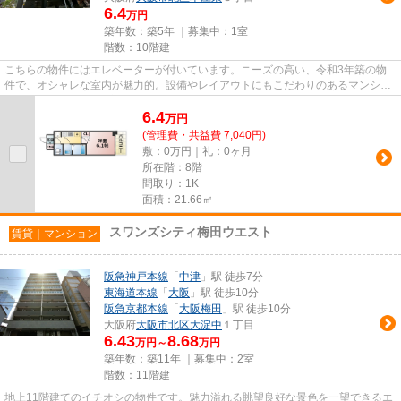
6.4
万円
築年数：築5年 ｜募集中：
1室
階数：10階建
こちらの物件にはエレベーターが付いています。ニーズの高い、令和3年築の物
件で、オシャレな室内が魅力的。設備やレイアウトにもこだわりのあるマンショ
ン。駅から徒歩7分に立地する...
6.4
万
円
(管理費・共益費 7,040円)
敷：0万円｜礼：0ヶ月
所在階：8階
間取り：1K
面積：21.66㎡
スワンズシティ梅田ウエスト
賃貸｜マンション
阪急神戸本線
「
中津
」駅 徒歩7分
東海道本線
「
大阪
」駅 徒歩10分
阪急京都本線
「
大阪梅田
」駅 徒歩10分
大阪府
大阪市北区
大淀中
１丁目
6.43
8.68
万円～
万円
築年数：築11年 ｜募集中：
2室
階数：11階建
地上11階建てのイチオシの物件です。魅力溢れる眺望良好な景色を一望できるエ