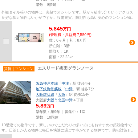
階数：9階建
外観タイル張りの物件は、素敵でオシャレです。駅から徒歩5分というアクセス
良好な駅近物件はいかがですか。設備充実、防犯性も高い安心のマンション物件
です。車をお持ちの方にもオス...
5.845
万
円
(管理費・共益費 7,550円)
敷：0ヶ月｜礼：8万円
所在階：3階
間取り：1K
面積：22.23㎡
エスリード梅田グランノース
賃貸｜マンション
阪急神戸本線
「
中津
」駅 徒歩4分
地下鉄御堂筋線
「
中津
」駅 徒歩7分
大阪環状線
「
大阪
」駅 徒歩15分
大阪府
大阪市北区
中津
４丁目
5.89
万円
築年数：築9年 ｜募集中：
1室
階数：10階建
10階建ての物件です。新しいのでこだわりの多い方にもおすすめの築浅物件で
す。日差しが入る物件は毎日を快適に過ごす事ができる物件です。防犯対策もバ
ッチリなマンションタイプの物...