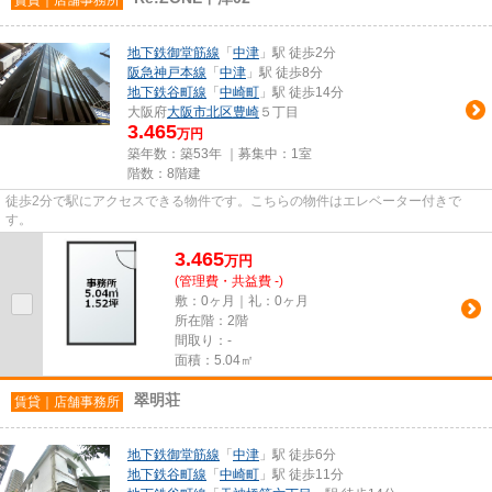
地下鉄御堂筋線
「
中津
」駅 徒歩2分
阪急神戸本線
「
中津
」駅 徒歩8分
地下鉄谷町線
「
中崎町
」駅 徒歩14分
大阪府
大阪市北区
豊崎
５丁目
3.465
万円
築年数：築53年 ｜募集中：
1室
階数：8階建
徒歩2分で駅にアクセスできる物件です。こちらの物件はエレベーター付きで
す。
3.465
万
円
(管理費・共益費 -)
敷：0ヶ月｜礼：0ヶ月
所在階：2階
間取り：-
面積：5.04㎡
翠明荘
賃貸｜店舗事務所
地下鉄御堂筋線
「
中津
」駅 徒歩6分
地下鉄谷町線
「
中崎町
」駅 徒歩11分