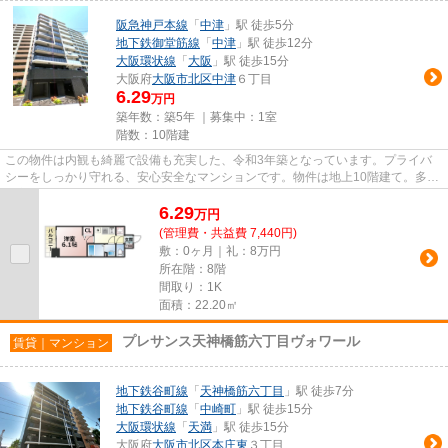
阪急神戸本線
「
中津
」駅 徒歩5分
地下鉄御堂筋線
「
中津
」駅 徒歩12分
大阪環状線
「
大阪
」駅 徒歩15分
大阪府
大阪市北区
中津
６丁目
6.29
万円
築年数：築5年 ｜募集中：
1室
階数：10階建
この物件は内観も綺麗で設備も充実した、令和3年築となっています。プライバ
シーをしっかり守れる、安心安全なマンションです。物件は地上10階建て。多く
の方がこだわる、陽の当りが良...
6.29
万
円
(管理費・共益費 7,440円)
敷：0ヶ月｜礼：8万円
所在階：8階
間取り：1K
面積：22.20㎡
プレサンス天神橋筋六丁目ヴォワール
賃貸｜マンション
地下鉄谷町線
「
天神橋筋六丁目
」駅 徒歩7分
地下鉄谷町線
「
中崎町
」駅 徒歩15分
大阪環状線
「
天満
」駅 徒歩15分
大阪府
大阪市北区
本庄東
３丁目