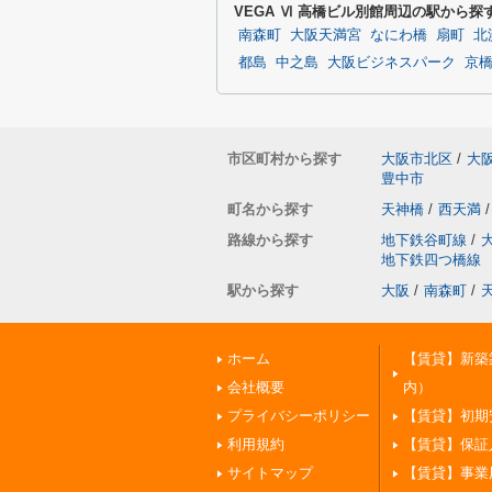
VEGA Ⅵ 高橋ビル別館周辺の駅から探
南森町
大阪天満宮
なにわ橋
扇町
北
都島
中之島
大阪ビジネスパーク
京
市区町村から探す
大阪市北区
/
大
豊中市
町名から探す
天神橋
/
西天満
/
路線から探す
地下鉄谷町線
/
地下鉄四つ橋線
駅から探す
大阪
/
南森町
/
ホーム
【賃貸】新築
会社概要
内）
プライバシーポリシー
【賃貸】初期
利用規約
【賃貸】保証
サイトマップ
【賃貸】事業