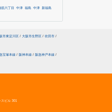
橋筋六丁目
中津
福島
中津
新福島
阪市東淀川区
/
大阪市生野区
/
吹田市
/
急宝塚本線
/
阪神本線
/
阪急神戸本線
/
スビル 301