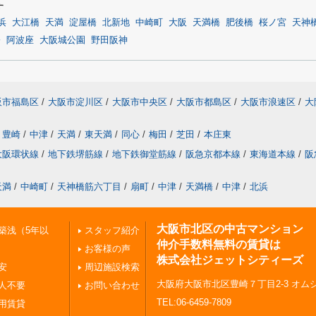
す
浜
大江橋
天満
淀屋橋
北新地
中崎町
大阪
天満橋
肥後橋
桜ノ宮
天神
橋
阿波座
大阪城公園
野田阪神
阪市福島区
/
大阪市淀川区
/
大阪市中央区
/
大阪市都島区
/
大阪市浪速区
/
大
豊崎
/
中津
/
天満
/
東天満
/
同心
/
梅田
/
芝田
/
本庄東
大阪環状線
/
地下鉄堺筋線
/
地下鉄御堂筋線
/
阪急京都本線
/
東海道本線
/
阪
天満
/
中崎町
/
天神橋筋六丁目
/
扇町
/
中津
/
天満橋
/
中津
/
北浜
大阪市北区の中古マンション
築浅（5年以
スタッフ紹介
仲介手数料無料の賃貸は
お客様の声
株式会社ジェットシティーズ
安
周辺施設検索
大阪府大阪市北区豊崎７丁目2-3 オムシ
人不要
お問い合わせ
TEL:06-6459-7809
用賃貸