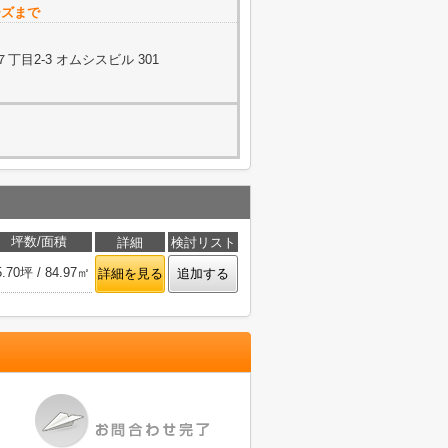
ーズまで
目2-3 オムシスビル 301
坪数/面積
詳細
検討リスト
5.70坪 / 84.97㎡
詳細を見る
追加する