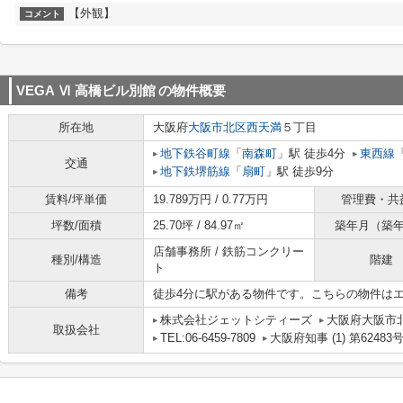
【外観】
コメント
VEGA Ⅵ 高橋ビル別館
の物件概要
所在地
大阪府
大阪市北区
西天満
５丁目
地下鉄谷町線
「
南森町
」駅 徒歩4分
東西線
交通
地下鉄堺筋線
「
扇町
」駅 徒歩9分
賃料/坪単価
19.789万円 / 0.77万円
管理費・共
坪数/面積
25.70坪 / 84.97㎡
築年月（築
店舗事務所 / 鉄筋コンクリー
種別/構造
階建
ト
備考
徒歩4分に駅がある物件です。こちらの物件は
株式会社ジェットシティーズ
大阪府大阪市北
取扱会社
TEL:06-6459-7809
大阪府知事 (1) 第62483