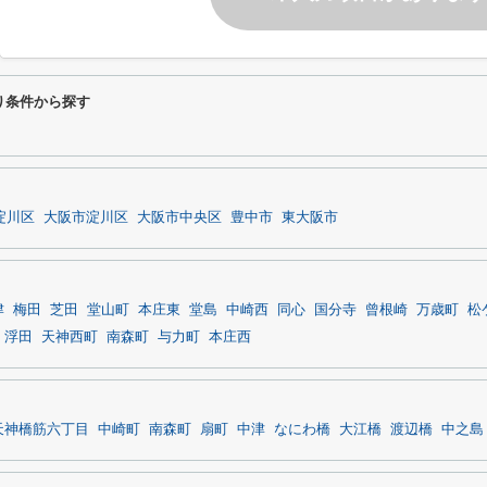
わり条件から探す
淀川区
大阪市淀川区
大阪市中央区
豊中市
東大阪市
津
梅田
芝田
堂山町
本庄東
堂島
中崎西
同心
国分寺
曾根崎
万歳町
松
浮田
天神西町
南森町
与力町
本庄西
天神橋筋六丁目
中崎町
南森町
扇町
中津
なにわ橋
大江橋
渡辺橋
中之島