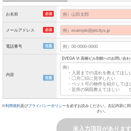
お名前
必須
メールアドレス
必須
電話番号
任意
【VEGA Ⅵ 高橋ビル別館へのお問い合わ
内容
任意
※
利用規約
及び
プライバシーポリシー
を必ずお読みください。左記内容に同
さい。
未入力項目がありま