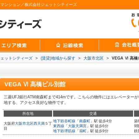
中古マンション／株式会社ジェットシティーズ
ジェットシティーズ
>
(賃貸)地域から探す
>
大阪市北区
>
VEGA Ⅵ 高
VEGA Ⅵ 高橋ビル別館
三菱UFJ銀行ATM南森町まで414mです。こちらの物件にはエレベーター
地する、アクセス良好な物件です。
所在地
交通
地下鉄谷町線
「
南森町
」駅 徒歩4分
築
大阪府
大阪市北区
西天満
５丁
東西線
「
大阪天満宮
」駅 徒歩6分
9
目
地下鉄堺筋線
「
扇町
」駅 徒歩9分
鉄