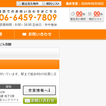
最終更新：2026年08月08日
00
00
件
件
最近見た物件
検討リスト
営業時間：9:00～19:00
定休日：年中無休
橋ビル別館
が付いています。駅まで徒歩4分の位置に立
建物
空室情報へ
62年
階建 地下1階
筋コンクリート