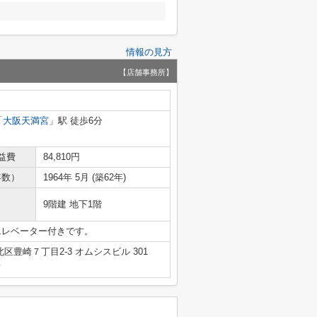
情報の見方
【店舗事務所】
「
大阪天満宮
」駅 徒歩6分
益費
84,810円
年数）
1964年 5月 (築62年)
9階建 地下1階
エレベーター付きです。
区豊崎７丁目2-3 オムシスビル 301
号