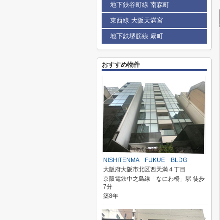
地下鉄谷町線 南森町
東西線 大阪天満宮
地下鉄堺筋線 扇町
おすすめ物件
NISHITENMA FUKUE BLDG
大阪府大阪市北区西天満４丁目
京阪電鉄中之島線「なにわ橋」駅 徒歩
7分
築8年