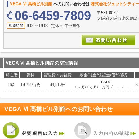
VEGA Ⅵ 高橋ビル別館
へのお問い合わせは
株式会社ジェットシティ
06-6459-7809
〒531-0072
大阪府大阪市北区豊崎７丁
9:00～19:00 定休日:年中無休
VEGA Ⅵ 高橋ビル別館
の空室情報
所在階
賃料
管理費・共益費
敷金/礼金/保証金/償却/敷引
179.9
8階
19.789万円
84,810円
2
/
/
/
/
0ヶ月
0ヶ月
万円
-
-
VEGA Ⅵ 高橋ビル別館
へのお問い合わせ