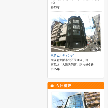
4分
築43年
東麟ビルディング
大阪府大阪市北区天満４丁目
東西線「大阪天満宮」駅 徒歩3分
築25年