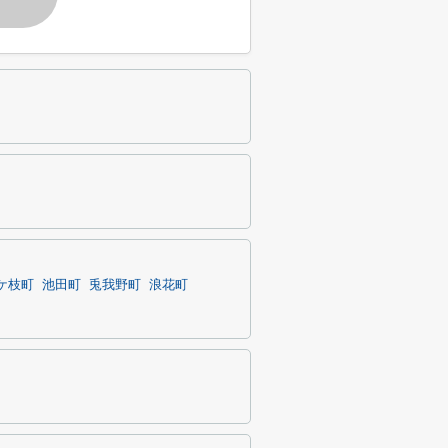
ケ枝町
池田町
兎我野町
浪花町