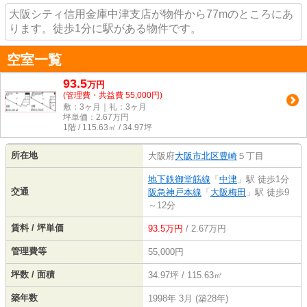
大阪シティ信用金庫中津支店が物件から77mのところにあ
ります。徒歩1分に駅がある物件です。
空室一覧
93.5
万
円
(管理費・共益費 55,000円)
敷：3ヶ月｜礼：3ヶ月
坪単価：
2.67
万円
1階 / 115.63㎡ / 34.97坪
所在地
大阪府
大阪市北区
豊崎
５丁目
地下鉄御堂筋線
「
中津
」駅 徒歩1分
交通
阪急神戸本線
「
大阪梅田
」駅 徒歩9
～12分
賃料 / 坪単価
93.5万円
/ 2.67万円
管理費等
55,000円
坪数 / 面積
34.97坪 / 115.63㎡
築年数
1998年 3月 (築28年)