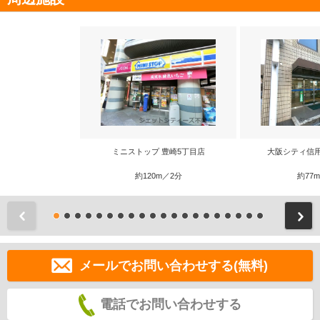
ミニストップ 豊崎5丁目店
大阪シティ信
約120m／2分
約77
前
メールでお問い合わせする(無料)
電話でお問い合わせする