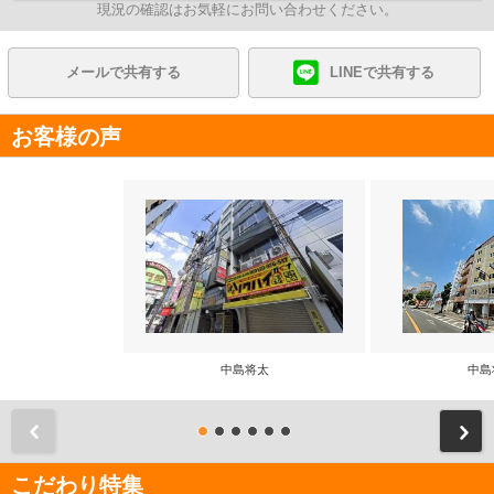
現況の確認はお気軽にお問い合わせください。
メールで共有する
LINEで共有する
お客様の声
中島将太
中島
前
こだわり特集