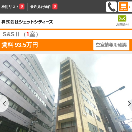
0
0
検討リスト
最近見た物件
お問合せ
S&SⅡ（
1
室）
賃料
93.5万円
空室情報を確認