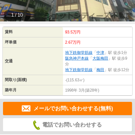
1 / 10
賃料
93.5万円
坪単価
2.67万円
地下鉄御堂筋線
「
中津
」駅 徒歩1分
阪急神戸本線
「
大阪梅田
」駅 徒歩9
交通
分
地下鉄御堂筋線
「
梅田
」駅 徒歩12分
間取り(面積)
-(115.63㎡)
築年月
1998年 3月(築28年)
メールでお問い合わせする(無料)
電話でお問い合わせする