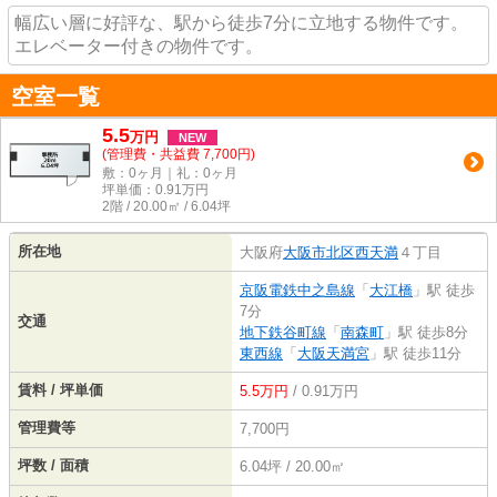
幅広い層に好評な、駅から徒歩7分に立地する物件です。
エレベーター付きの物件です。
空室一覧
5.5
万
円
NEW
(管理費・共益費 7,700円)
敷：0ヶ月｜礼：0ヶ月
坪単価：
0.91
万円
2階 / 20.00㎡ / 6.04坪
所在地
大阪府
大阪市北区
西天満
４丁目
京阪電鉄中之島線
「
大江橋
」駅 徒歩
7分
交通
地下鉄谷町線
「
南森町
」駅 徒歩8分
東西線
「
大阪天満宮
」駅 徒歩11分
賃料 / 坪単価
5.5万円
/ 0.91万円
管理費等
7,700円
坪数 / 面積
6.04坪 / 20.00㎡