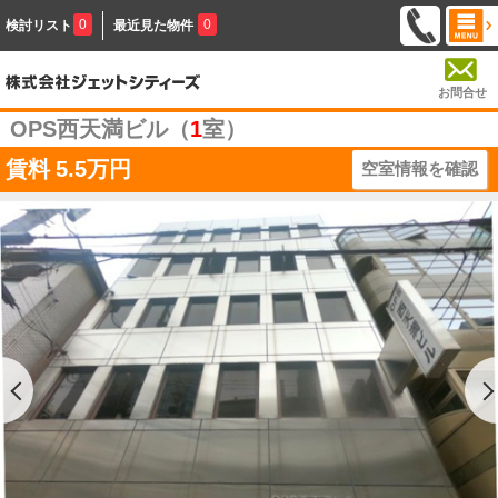
0
0
検討リスト
最近見た物件
お問合せ
OPS西天満ビル（
1
室）
賃料
5.5万円
空室情報を確認