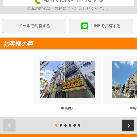
現況の確認はお気軽にお問い合わせください。
メールで共有する
LINEで共有する
お客様の声
中島将太
中島
前