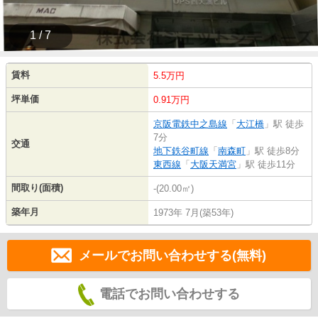
1 / 7
賃料
5.5万円
坪単価
0.91万円
京阪電鉄中之島線
「
大江橋
」駅 徒歩
7分
交通
地下鉄谷町線
「
南森町
」駅 徒歩8分
東西線
「
大阪天満宮
」駅 徒歩11分
間取り(面積)
-(20.00㎡)
築年月
1973年 7月(築53年)
メールでお問い合わせする(無料)
電話でお問い合わせする