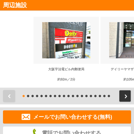
周辺施設
大阪宇治電ビル内郵便局
デイリーヤマザ
約92m／2分
約105
前
メールでお問い合わせする(無料)
電話でお問い合わせする