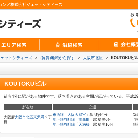
ション／株式会社ジェットシティーズ
ジェットシティーズ
>
(賃貸)地域から探す
>
大阪市北区
>
KOUTOKUビ
KOUTOKUビル
徒歩4分に駅がある物件です。落ち着きのある空間が広がっている、平成2
所在地
交通
東西線
「
大阪天満宮
」駅 徒歩4分
築
大阪府
大阪市北区
東天満
２丁
地下鉄谷町線
「
南森町
」駅 徒歩6分
7
目
地下鉄谷町線
「
天満橋
」駅 徒歩10分
鉄