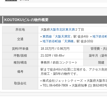
KOUTOKUビル
の物件概要
所在地
大阪府
大阪市北区
東天満
２丁目
東西線
「
大阪天満宮
」駅 徒歩4分
地下鉄谷
交通
地下鉄谷町線
「
天満橋
」駅 徒歩10分
賃料/坪単価
18.15万円 / 0.86万円
管理費・共
坪数/面積
21.02坪 / 69.49㎡
築年月（築
種別/構造
事務所 / 鉄筋コンクリート
階建
駅まで徒歩4分の位置に立地する、アクセス良好
備考
月竣工・築5年の物件です。
株式会社ジェットシティーズ
大阪府大阪市北
取扱会社
TEL:06-6459-7809
大阪府知事 (1) 第62483