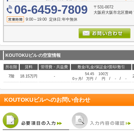
06-6459-7809
〒531-0072
大阪府大阪市北区豊崎７丁
9:00～19:00 定休日:年中無休
KOUTOKUビル
の空室情報
所在階
賃料
管理費・共益費
敷金/礼金/保証金/償却/敷引
54.45
100万
7階
18.15万円
-
/
/
/
/
0ヶ月
万円
円
-
-
KOUTOKUビル
へのお問い合わせ