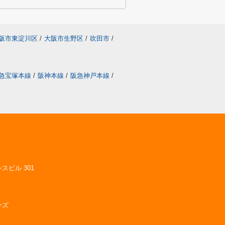
阪市東淀川区
/
大阪市生野区
/
吹田市
/
急宝塚本線
/
阪神本線
/
阪急神戸本線
/
スビル 301
ーズ