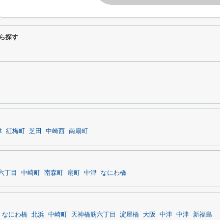
から探す
津
紅梅町
芝田
中崎西
南扇町
六丁目
中崎町
南森町
扇町
中津
なにわ橋
なにわ橋
北浜
中崎町
天神橋筋六丁目
淀屋橋
大阪
中津
中津
新福島