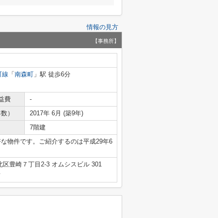
情報の見方
【事務所】
町線
「
南森町
」駅 徒歩6分
益費
-
年数）
2017年 6月 (築9年)
7階建
な物件です。ご紹介するのは平成29年6
区豊崎７丁目2-3 オムシスビル 301
号