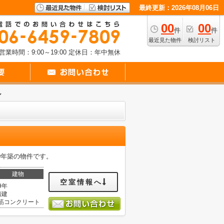
最終更新：2026年08月06日
00
00
件
件
最近見た物件
検討リスト
営業時間：9:00～19:00
定休日：年中無休
ル
9年築の物件です。
建物
空室情報へ
9年
階建
筋コンクリート