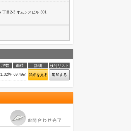
目2-3 オムシスビル 301
坪数
面積
詳細
検討リスト
21.02坪
69.49㎡
詳細を見る
追加する