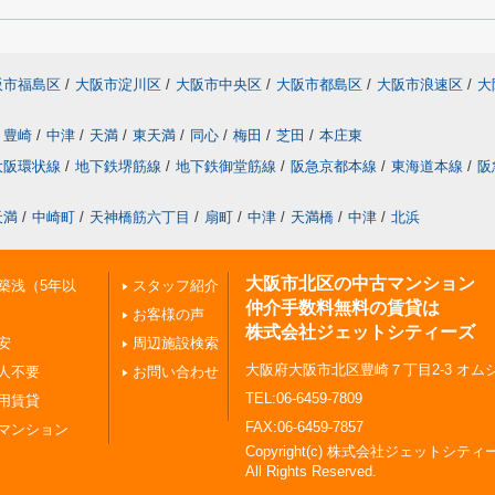
阪市福島区
/
大阪市淀川区
/
大阪市中央区
/
大阪市都島区
/
大阪市浪速区
/
大
豊崎
/
中津
/
天満
/
東天満
/
同心
/
梅田
/
芝田
/
本庄東
大阪環状線
/
地下鉄堺筋線
/
地下鉄御堂筋線
/
阪急京都本線
/
東海道本線
/
阪
天満
/
中崎町
/
天神橋筋六丁目
/
扇町
/
中津
/
天満橋
/
中津
/
北浜
大阪市北区の中古マンション
築浅（5年以
スタッフ紹介
仲介手数料無料の賃貸は
お客様の声
株式会社ジェットシティーズ
安
周辺施設検索
大阪府大阪市北区豊崎７丁目2-3 オムシ
人不要
お問い合わせ
TEL:06-6459-7809
用賃貸
FAX:06-6459-7857
マンション
Copyright(c) 株式会社ジェットシティ
All Rights Reserved.