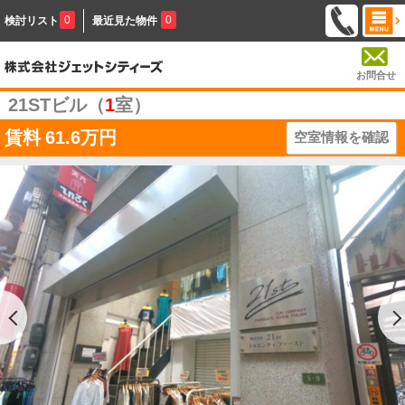
0
0
検討リスト
最近見た物件
お問合せ
21STビル（
1
室）
賃料
61.6万円
空室情報を確認