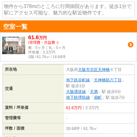
物件から378mのところに行岡病院があります。徒歩1分で
駅にアクセス可能な、魅力的な駅近物件です。
空室一覧
61.6
万
円
(管理費・共益費 -)
敷：5ヶ月｜礼：5ヶ月
坪単価：
3.3
万円
1階 / 61.76㎡ / 18.68坪
所在地
大阪府
大阪市北区
天神橋
６丁目
地下鉄谷町線
「
天神橋筋六丁目
」
駅 徒歩1分
交通
大阪環状線
「
天満
」駅 徒歩5分
地下鉄堺筋線
「
扇町
」駅 徒歩7分
賃料 / 坪単価
61.6万円
/ 3.3万円
管理費等
-
坪数 / 面積
18.68坪 / 61.76㎡