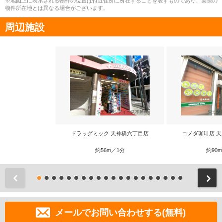
※地図上に表示される物件の位置は付近住所に所在することを表すものであり、実際の
物件所在地とは異なる場合がございます。
周辺施設
ドラッグミック 天神橋六丁目店
コメダ珈琲店 
約56m／1分
約90
前
メールでお問い合わせする(無料)