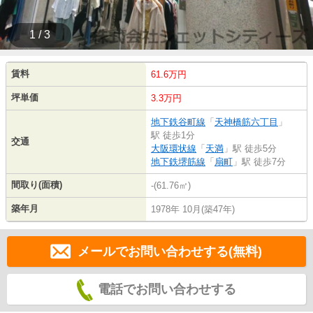
1 / 3
賃料
61.6万円
坪単価
3.3万円
地下鉄谷町線
「
天神橋筋六丁目
」
駅 徒歩1分
交通
大阪環状線
「
天満
」駅 徒歩5分
地下鉄堺筋線
「
扇町
」駅 徒歩7分
間取り(面積)
-(61.76㎡)
築年月
1978年 10月(築47年)
メールでお問い合わせする(無料)
電話でお問い合わせする