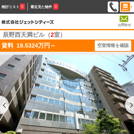
0
0
検討リスト
最近見た物件
お問合せ
辰野西天満ビル（
2
室）
賃料
19.5324
万円～
空室情報を確認