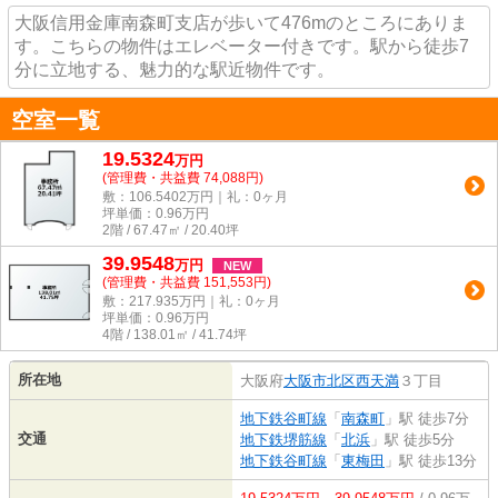
大阪信用金庫南森町支店が歩いて476mのところにありま
す。こちらの物件はエレベーター付きです。駅から徒歩7
分に立地する、魅力的な駅近物件です。
空室一覧
19.5324
万
円
(管理費・共益費 74,088円)
敷：106.5402万円｜礼：0ヶ月
坪単価：
0.96
万円
2階 / 67.47㎡ / 20.40坪
39.9548
万
円
NEW
(管理費・共益費 151,553円)
敷：217.935万円｜礼：0ヶ月
坪単価：
0.96
万円
4階 / 138.01㎡ / 41.74坪
所在地
大阪府
大阪市北区
西天満
３丁目
地下鉄谷町線
「
南森町
」駅 徒歩7分
交通
地下鉄堺筋線
「
北浜
」駅 徒歩5分
地下鉄谷町線
「
東梅田
」駅 徒歩13分