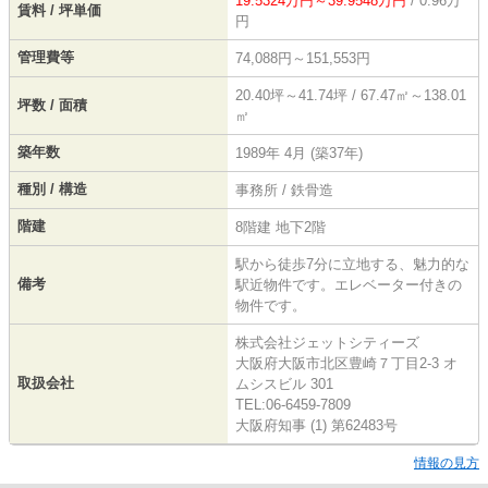
19.5324万円～39.9548万円
/ 0.96万
賃料 / 坪単価
円
管理費等
74,088円～151,553円
20.40坪～41.74坪 / 67.47㎡～138.01
坪数 / 面積
㎡
築年数
1989年 4月 (築37年)
種別 / 構造
事務所 / 鉄骨造
階建
8階建 地下2階
駅から徒歩7分に立地する、魅力的な
備考
駅近物件です。エレベーター付きの
物件です。
株式会社ジェットシティーズ
大阪府大阪市北区豊崎７丁目2-3 オ
取扱会社
ムシスビル 301
TEL:06-6459-7809
大阪府知事 (1) 第62483号
情報の見方