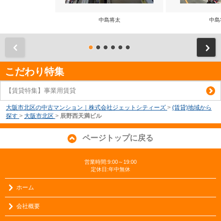
中島将太
中島
前
こだわり特集
【賃貸特集】事業用賃貸
大阪市北区の中古マンション｜株式会社ジェットシティーズ
>
(賃貸)地域から
探す
>
大阪市北区
>
辰野西天満ビル
ページトップに戻る
営業時間:9:00～19:00
定休日:年中無休
ホーム
会社概要