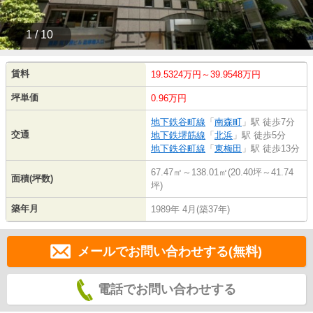
1 / 10
賃料
19.5324万円～39.9548万円
坪単価
0.96万円
地下鉄谷町線
「
南森町
」駅 徒歩7分
交通
地下鉄堺筋線
「
北浜
」駅 徒歩5分
地下鉄谷町線
「
東梅田
」駅 徒歩13分
67.47㎡～138.01㎡(20.40坪～41.74
面積(坪数)
坪)
築年月
1989年 4月(築37年)
メールでお問い合わせする(無料)
電話でお問い合わせする