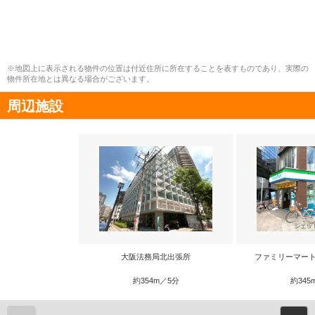
※地図上に表示される物件の位置は付近住所に所在することを表すものであり、実際の
物件所在地とは異なる場合がございます。
周辺施設
大阪法務局北出張所
ファミリーマート
約354m／5分
約345