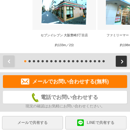
セブンイレブン 大阪豊崎3丁目店
ファミリーマー
約133m／2分
約198
前
メールでお問い合わせする(無料)
電話でお問い合わせする
現況の確認はお気軽にお問い合わせください。
メールで共有する
LINEで共有する