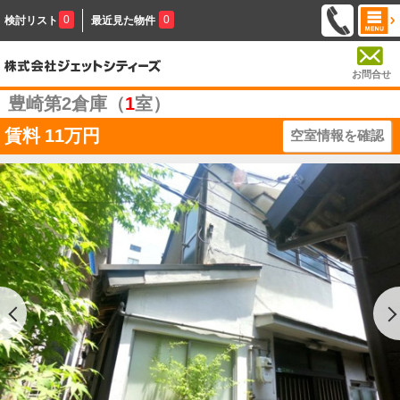
0
0
検討リスト
最近見た物件
お問合せ
豊崎第2倉庫（
1
室）
賃料
11万円
空室情報を確認