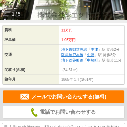
1 / 5
賃料
11万円
坪単価
1.05万円
地下鉄御堂筋線
「
中津
」駅 徒歩2分
交通
阪急神戸本線
「
中津
」駅 徒歩8分
地下鉄谷町線
「
中崎町
」駅 徒歩11分
間取り(面積)
-(34.51㎡)
築年月
1965年 1月(築61年)
メールでお問い合わせする(無料)
電話でお問い合わせする