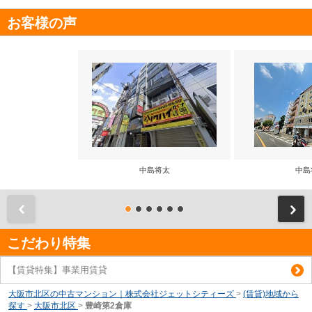
お客様の声
中島将太
中島
前
こだわり特集
【賃貸特集】事業用賃貸
大阪市北区の中古マンション｜株式会社ジェットシティーズ
>
(賃貸)地域から
探す
>
大阪市北区
>
豊崎第2倉庫