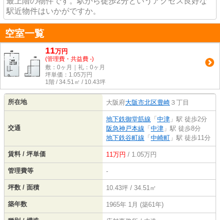
最上階の物件です。駅から徒歩2分というアクセス良好な
駅近物件はいかがですか。
空室一覧
11
万
円
(管理費・共益費 -)
敷：0ヶ月｜礼：0ヶ月
坪単価：
1.05
万円
1階 / 34.51㎡ / 10.43坪
所在地
大阪府
大阪市北区
豊崎
３丁目
地下鉄御堂筋線
「
中津
」駅 徒歩2分
交通
阪急神戸本線
「
中津
」駅 徒歩8分
地下鉄谷町線
「
中崎町
」駅 徒歩11分
賃料 / 坪単価
11万円
/ 1.05万円
管理費等
-
坪数 / 面積
10.43坪 / 34.51㎡
築年数
1965年 1月 (築61年)