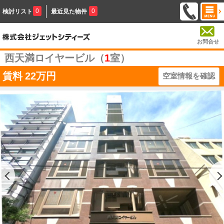
0
0
検討リスト
最近見た物件
お問合せ
西天満ロイヤービル（
1
室）
賃料
22万円
空室情報を確認