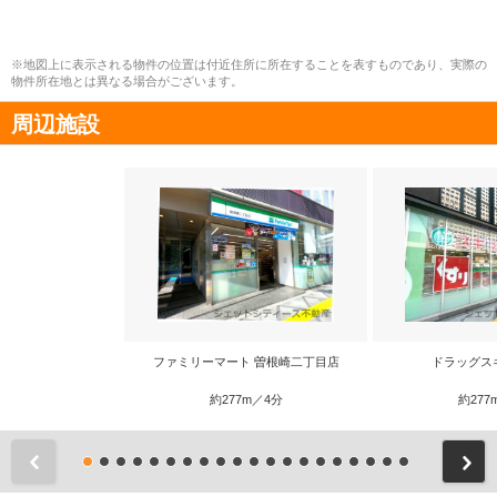
※地図上に表示される物件の位置は付近住所に所在することを表すものであり、実際の
物件所在地とは異なる場合がございます。
周辺施設
ファミリーマート 曽根崎二丁目店
ドラッグス
約277m／4分
約277
前