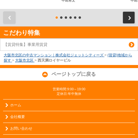
中島将太
中島
前
こだわり特集
【賃貸特集】事業用賃貸
大阪市北区の中古マンション｜株式会社ジェットシティーズ
>
(賃貸)地域から
探す
>
大阪市北区
>
西天満ロイヤービル
ページトップに戻る
営業時間:9:00～19:00
定休日:年中無休
ホーム
会社概要
お問い合わせ