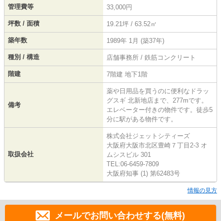
管理費等
33,000円
坪数 / 面積
19.21坪 / 63.52㎡
築年数
1989年 1月 (築37年)
種別 / 構造
店舗事務所 / 鉄筋コンクリート
階建
7階建 地下1階
薬や日用品を買うのに便利なドラッ
グスギ 北新地店まで、277mです。
備考
エレベーター付きの物件です。徒歩5
分に駅がある物件です。
株式会社ジェットシティーズ
大阪府大阪市北区豊崎７丁目2-3 オ
取扱会社
ムシスビル 301
TEL:06-6459-7809
大阪府知事 (1) 第62483号
情報の見方
メールでお問い合わせする(無料)