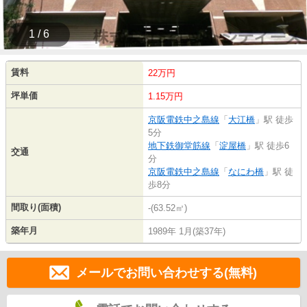
1 / 6
賃料
22万円
坪単価
1.15万円
京阪電鉄中之島線
「
大江橋
」駅 徒歩
5分
地下鉄御堂筋線
「
淀屋橋
」駅 徒歩6
交通
分
京阪電鉄中之島線
「
なにわ橋
」駅 徒
歩8分
間取り(面積)
-(63.52㎡)
築年月
1989年 1月(築37年)
メールでお問い合わせする(無料)