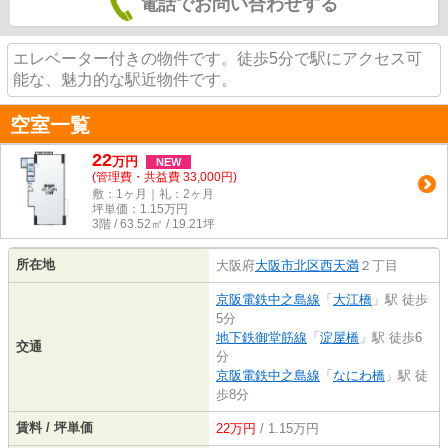
電話でお問い合わせする
エレベーター付きの物件です。徒歩5分で駅にアクセス可
能な、魅力的な駅近物件です。
空室一覧
22
万
円
NEW
(管理費・共益費 33,000円)
敷：1ヶ月｜礼：2ヶ月
坪単価：
1.15
万円
3階 / 63.52㎡ / 19.21坪
所在地
大阪府
大阪市北区
西天満
２丁目
京阪電鉄中之島線
「
大江橋
」駅 徒歩
5分
地下鉄御堂筋線
「
淀屋橋
」駅 徒歩6
交通
分
京阪電鉄中之島線
「
なにわ橋
」駅 徒
歩8分
賃料 / 坪単価
22万円
/ 1.15万円