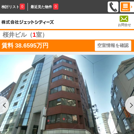
0
0
検討リスト
最近見た物件
お問合せ
桜井ビル（
1
室）
賃料
38.6595万円
空室情報を確認