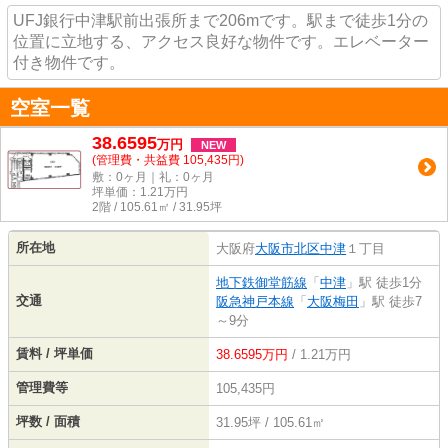
UFJ銀行中津駅前出張所まで206mです。駅まで徒歩1分の
位置に立地する、アクセス良好な物件です。エレベーター
付き物件です。
空室一覧
38.6595
万
円
NEW
(管理費・共益費 105,435円)
敷：0ヶ月｜礼：0ヶ月
坪単価：
1.21
万円
2階 / 105.61㎡ / 31.95坪
所在地
大阪府
大阪市北区
中津
１丁目
地下鉄御堂筋線
「
中津
」駅 徒歩1分
交通
阪急神戸本線
「
大阪梅田
」駅 徒歩7
～9分
賃料 / 坪単価
38.6595万円
/ 1.21万円
管理費等
105,435円
坪数 / 面積
31.95坪 / 105.61㎡