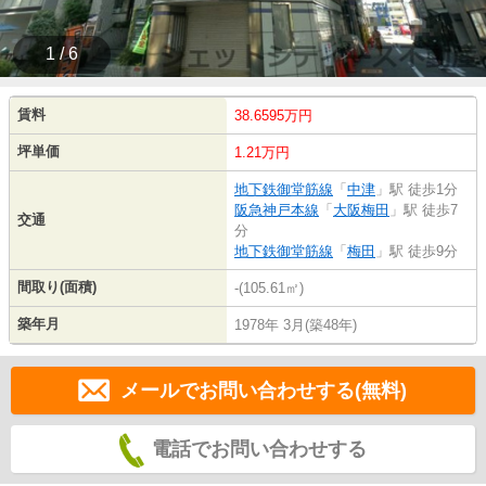
1 / 6
賃料
38.6595万円
坪単価
1.21万円
地下鉄御堂筋線
「
中津
」駅 徒歩1分
阪急神戸本線
「
大阪梅田
」駅 徒歩7
交通
分
地下鉄御堂筋線
「
梅田
」駅 徒歩9分
間取り(面積)
-(105.61㎡)
築年月
1978年 3月(築48年)
メールでお問い合わせする(無料)
電話でお問い合わせする