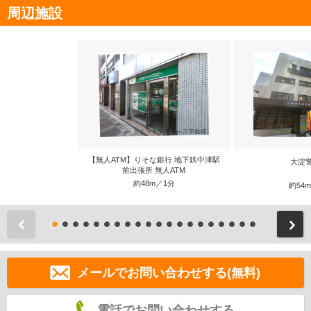
周辺施設
【無人ATM】りそな銀行 地下鉄中津駅
大淀
前出張所 無人ATM
約48m／1分
約54
前
メールでお問い合わせする(無料)
電話でお問い合わせする