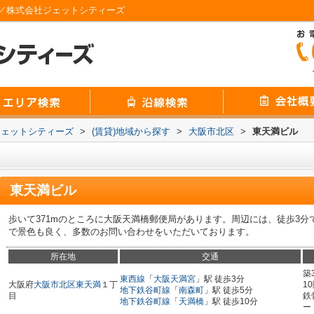
／株式会社ジェットシティーズ
ジェットシティーズ
>
(賃貸)地域から探す
>
大阪市北区
>
東天満ビル
東天満ビル
歩いて371mのところに大阪天満橋郵便局があります。周辺には、徒歩3分
で景色も良く、多数のお問い合わせをいただいております。
所在地
交通
築
東西線
「
大阪天満宮
」駅 徒歩3分
大阪府
大阪市北区
東天満
１丁
1
地下鉄谷町線
「
南森町
」駅 徒歩5分
目
鉄
地下鉄谷町線
「
天満橋
」駅 徒歩10分
ー