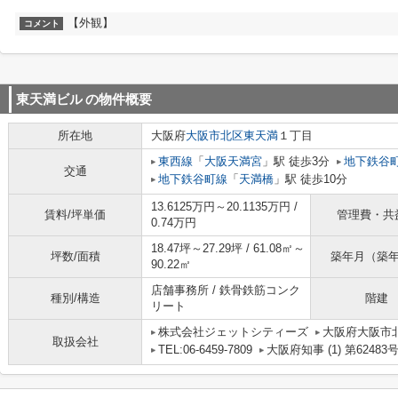
【外観】
コメント
東天満ビル
の物件概要
所在地
大阪府
大阪市北区
東天満
１丁目
東西線
「
大阪天満宮
」駅 徒歩3分
地下鉄谷
交通
地下鉄谷町線
「
天満橋
」駅 徒歩10分
13.6125万円～20.1135万円 /
賃料/坪単価
管理費・共
0.74万円
18.47坪～27.29坪 / 61.08㎡～
坪数/面積
築年月（築
90.22㎡
店舗事務所 / 鉄骨鉄筋コンク
種別/構造
階建
リート
株式会社ジェットシティーズ
大阪府大阪市北
取扱会社
TEL:06-6459-7809
大阪府知事 (1) 第62483