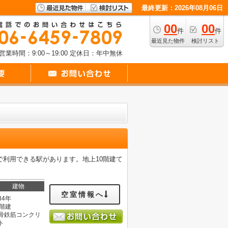
最終更新：2026年08月06日
00
00
件
件
最近見た物件
検討リスト
営業時間：9:00～19:00
定休日：年中無休
で利用できる駅があります。地上10階建て
建物
空室情報へ
34年
0階建
骨鉄筋コンクリ
ト