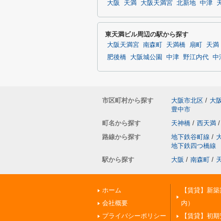
大阪
天満
大阪天満宮
北新地
中津
東天満ビル周辺の駅から探す
大阪天満宮
南森町
天満橋
扇町
天満
肥後橋
大阪城公園
中津
野江内代
中
市区町村から探す
大阪市北区
/
大
豊中市
町名から探す
天神橋
/
西天満
/
路線から探す
地下鉄谷町線
/
地下鉄四つ橋線
駅から探す
大阪
/
南森町
/
ホーム
【賃貸】新築
会社概要
内）
プライバシーポリシー
【賃貸】初期