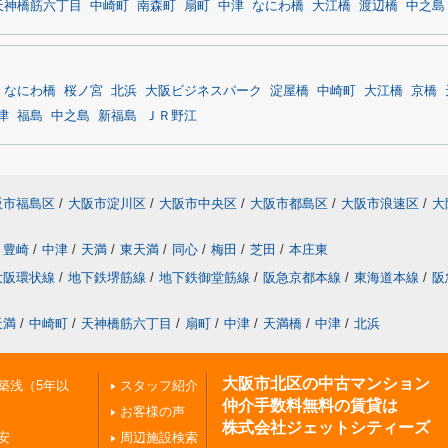
天神橋筋六丁目
中崎町
南森町
扇町
中津
なにわ橋
大江橋
渡辺橋
中之島
なにわ橋
桜ノ宮
北浜
大阪ビジネスパーク
淀屋橋
中崎町
大江橋
京橋
津
福島
中之島
新福島
ＪＲ野江
阪市福島区
/
大阪市淀川区
/
大阪市中央区
/
大阪市都島区
/
大阪市浪速区
/
大
豊崎
/
中津
/
天満
/
東天満
/
同心
/
梅田
/
芝田
/
本庄東
大阪環状線
/
地下鉄堺筋線
/
地下鉄御堂筋線
/
阪急京都本線
/
東海道本線
/
阪
天満
/
中崎町
/
天神橋筋六丁目
/
扇町
/
中津
/
天満橋
/
中津
/
北浜
大阪市北区の中古マンション
築浅（5年以
スタッフ紹介
仲介手数料無料の賃貸は
お客様の声
株式会社ジェットシティーズ
安
周辺施設検索