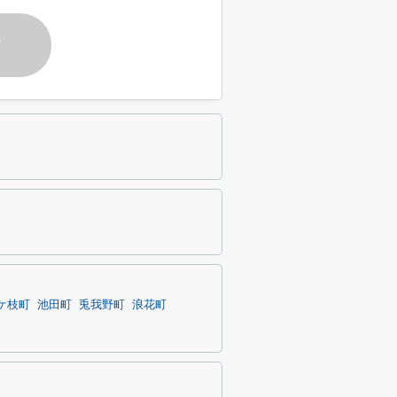
す
ケ枝町
池田町
兎我野町
浪花町