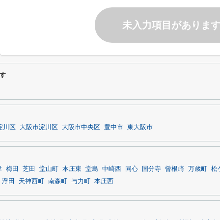
未入力項目がありま
す
淀川区
大阪市淀川区
大阪市中央区
豊中市
東大阪市
津
梅田
芝田
堂山町
本庄東
堂島
中崎西
同心
国分寺
曾根崎
万歳町
松
浮田
天神西町
南森町
与力町
本庄西