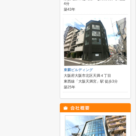
4分
築43年
東麟ビルディング
大阪府大阪市北区天満４丁目
東西線「大阪天満宮」駅 徒歩3分
築25年