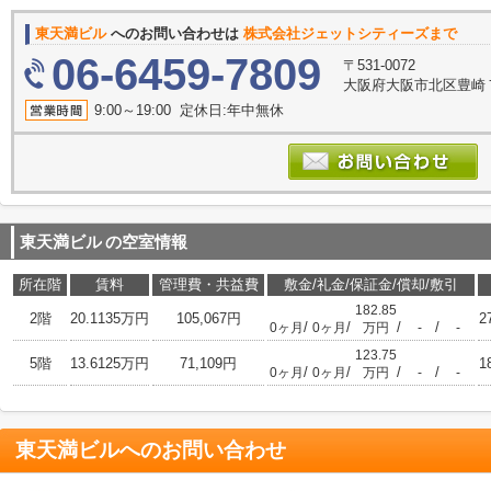
東天満ビル
へのお問い合わせは
株式会社ジェットシティーズまで
06-6459-7809
〒531-0072
大阪府大阪市北区豊崎７丁
9:00～19:00 定休日:年中無休
東天満ビル
の空室情報
所在階
賃料
管理費・共益費
敷金/礼金/保証金/償却/敷引
182.85
2階
20.1135万円
105,067円
2
/
/
/
/
0ヶ月
0ヶ月
万円
-
-
123.75
5階
13.6125万円
71,109円
1
/
/
/
/
0ヶ月
0ヶ月
万円
-
-
東天満ビル
へのお問い合わせ