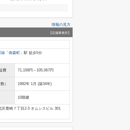
情報の見方
【店舗事務所】
町線
「
南森町
」駅 徒歩5分
益費
71,109円～105,067円
年数）
1992年 1月 (築34年)
10階建
区豊崎７丁目2-3 オムシスビル 301
号