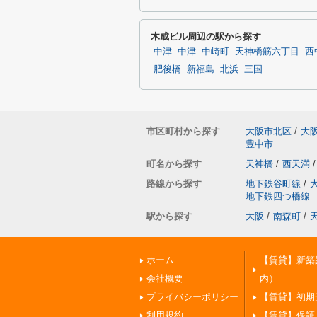
木成ビル周辺の駅から探す
中津
中津
中崎町
天神橋筋六丁目
西
肥後橋
新福島
北浜
三国
市区町村から探す
大阪市北区
/
大
豊中市
町名から探す
天神橋
/
西天満
/
路線から探す
地下鉄谷町線
/
地下鉄四つ橋線
駅から探す
大阪
/
南森町
/
ホーム
【賃貸】新築
会社概要
内）
プライバシーポリシー
【賃貸】初期
利用規約
【賃貸】保証