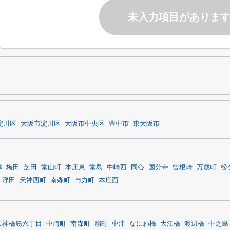
未入力項目がありま
淀川区
大阪市淀川区
大阪市中央区
豊中市
東大阪市
津
梅田
芝田
堂山町
本庄東
堂島
中崎西
同心
国分寺
曾根崎
万歳町
松
浮田
天神西町
南森町
与力町
本庄西
天神橋筋六丁目
中崎町
南森町
扇町
中津
なにわ橋
大江橋
渡辺橋
中之島