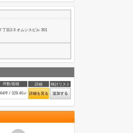
目2-3 オムシスビル 301
坪数/面積
詳細
検討リスト
.64坪 / 329.40㎡
詳細を見る
追加する