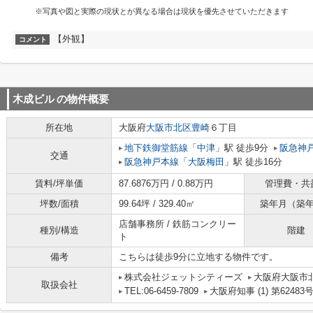
※写真や図と実際の現状とが異なる場合は現状を優先させていただきます
【外観】
コメント
木成ビル
の物件概要
所在地
大阪府
大阪市北区
豊崎
６丁目
地下鉄御堂筋線
「
中津
」駅 徒歩9分
阪急神
交通
阪急神戸本線
「
大阪梅田
」駅 徒歩16分
賃料/坪単価
87.6876万円 / 0.88万円
管理費・共
坪数/面積
99.64坪 / 329.40㎡
築年月（築
店舗事務所 / 鉄筋コンクリー
種別/構造
階建
ト
備考
こちらは徒歩9分に立地する物件です。
株式会社ジェットシティーズ
大阪府大阪市北
取扱会社
TEL:06-6459-7809
大阪府知事 (1) 第62483