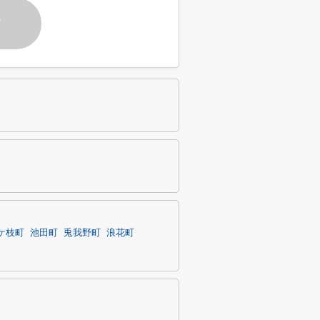
す
ケ枝町
池田町
兎我野町
浪花町