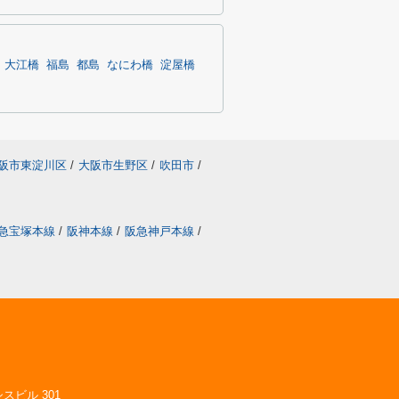
大江橋
福島
都島
なにわ橋
淀屋橋
阪市東淀川区
/
大阪市生野区
/
吹田市
/
急宝塚本線
/
阪神本線
/
阪急神戸本線
/
スビル 301