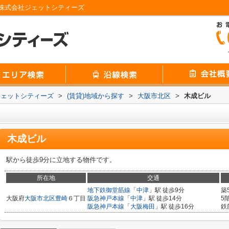
株式会社ジェットシティーズ
ジェットシティーズ
>
(賃貸)地域から探す
>
大阪市北区
>
木成ビル
木成ビル
駅から徒歩9分に立地する物件です。
所在地
交通
地下鉄御堂筋線
「
中津
」駅 徒歩9分
築
大阪府
大阪市北区
豊崎
６丁目
阪急神戸本線
「
中津
」駅 徒歩14分
5
阪急神戸本線
「
大阪梅田
」駅 徒歩16分
鉄