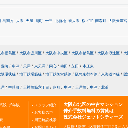
中島南方
大阪
天満
扇町
十三
北新地
新大阪
桜ノ宮
南森町
大阪天満宮
阪市福島区
/
大阪市淀川区
/
大阪市中央区
/
大阪市都島区
/
大阪市浪速区
/
大
豊崎
/
中津
/
天満
/
東天満
/
同心
/
梅田
/
芝田
/
本庄東
大阪環状線
/
地下鉄堺筋線
/
地下鉄御堂筋線
/
阪急京都本線
/
東海道本線
/
阪
天満
/
中崎町
/
天神橋筋六丁目
/
扇町
/
中津
/
天満橋
/
中津
/
北浜
大阪市北区の中古マンション
築浅（5年以
スタッフ紹介
仲介手数料無料の賃貸は
お客様の声
株式会社ジェットシティーズ
安
周辺施設検索
大阪府大阪市北区豊崎７丁目2-3 オムシ
人不要
お問い合わせ