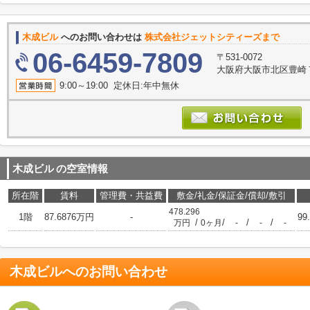
木成ビル
へのお問い合わせは
株式会社ジェットシティーズまで
06-6459-7809
〒531-0072
大阪府大阪市北区豊崎７丁
9:00～19:00 定休日:年中無休
木成ビル
の空室情報
所在階
賃料
管理費・共益費
敷金/礼金/保証金/償却/敷引
478.296
1階
87.6876万円
-
99
/
/
/
/
万円
0ヶ月
-
-
-
木成ビル
へのお問い合わせ