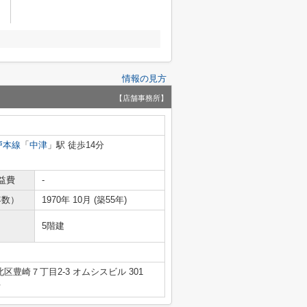
情報の見方
【店舗事務所】
戸本線
「
中津
」駅 徒歩14分
益費
-
年数）
1970年 10月 (築55年)
5階建
区豊崎７丁目2-3 オムシスビル 301
号