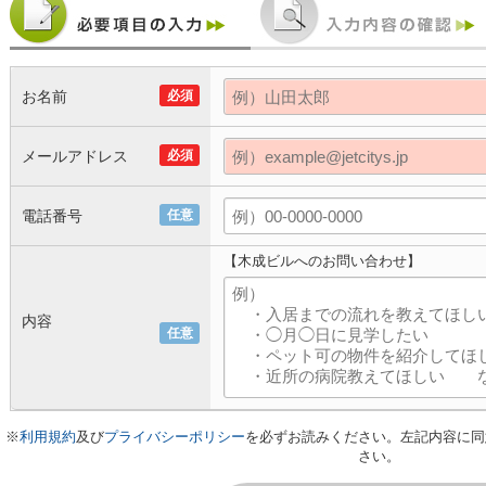
お名前
必須
メールアドレス
必須
電話番号
任意
【木成ビルへのお問い合わせ】
内容
任意
※
利用規約
及び
プライバシーポリシー
を必ずお読みください。左記内容に同
さい。