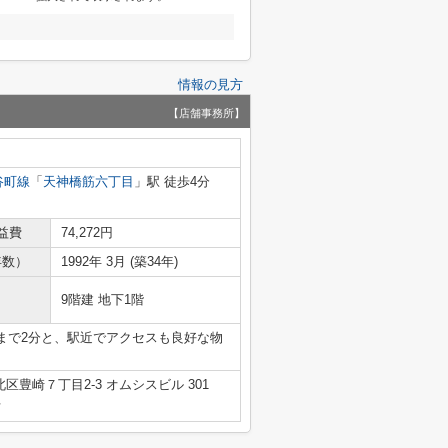
情報の見方
【店舗事務所】
谷町線
「
天神橋筋六丁目
」駅 徒歩4分
益費
74,272円
年数）
1992年 3月 (築34年)
9階建 地下1階
まで2分と、駅近でアクセスも良好な物
区豊崎７丁目2-3 オムシスビル 301
号