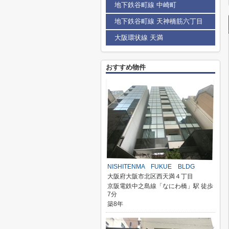
地下鉄谷町線 中崎町
地下鉄谷町線 天神橋筋六丁目
大阪環状線 天満
おすすめ物件
NISHITENMA FUKUE BLDG
大阪府大阪市北区西天満４丁目
京阪電鉄中之島線「なにわ橋」駅 徒歩
7分
築8年