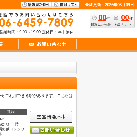
最終更新：2026年08月09日
00
00
件
件
最近見た物件
検討リスト
営業時間：9:00～19:00
定休日：年中無休
歩2分で利用できる駅があります。こちらは
建物
空室情報へ
34年
階建 地下1階
骨鉄筋コンクリ
ト