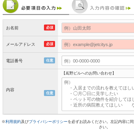
お名前
必須
メールアドレス
必須
電話番号
任意
【嶌野ビルへのお問い合わせ】
内容
任意
※
利用規約
及び
プライバシーポリシー
を必ずお読みください。左記内容に同
さい。