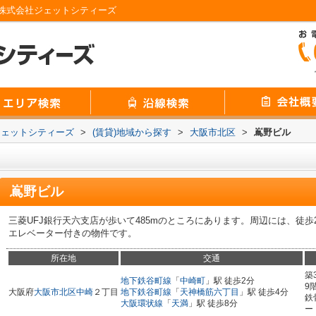
株式会社ジェットシティーズ
ジェットシティーズ
>
(賃貸)地域から探す
>
大阪市北区
>
嶌野ビル
嶌野ビル
三菱UFJ銀行天六支店が歩いて485mのところにあります。周辺には、徒
エレベーター付きの物件です。
所在地
交通
築
地下鉄谷町線
「
中崎町
」駅 徒歩2分
9
大阪府
大阪市北区
中崎
２丁目
地下鉄谷町線
「
天神橋筋六丁目
」駅 徒歩4分
鉄
大阪環状線
「
天満
」駅 徒歩8分
ー