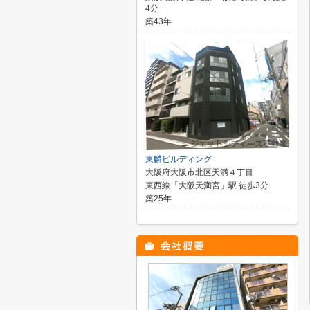
4分
築43年
東麟ビルディング
大阪府大阪市北区天満４丁目
東西線「大阪天満宮」駅 徒歩3分
築25年