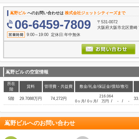
嶌野ビル
へのお問い合わせは
株式会社ジェットシティーズまで
06-6459-7809
〒531-0072
大阪府大阪市北区豊崎７丁
9:00～19:00 定休日:年中無休
嶌野ビル
の空室情報
所在
賃料
管理費・共益費
敷金/礼金/保証金/償却/敷引
階
216.064
5階
29.7088万円
74,272円
33
/
/
/
/
0ヶ月
0ヶ月
万円
-
-
嶌野ビル
へのお問い合わせ