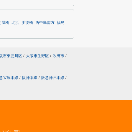
淀屋橋
北浜
肥後橋
西中島南方
福島
阪市東淀川区
/
大阪市生野区
/
吹田市
/
急宝塚本線
/
阪神本線
/
阪急神戸本線
/
スビル 301