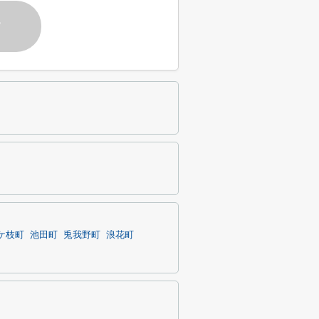
す
ケ枝町
池田町
兎我野町
浪花町