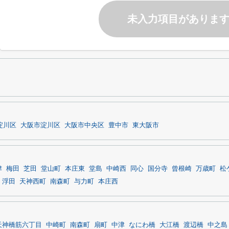
未入力項目がありま
淀川区
大阪市淀川区
大阪市中央区
豊中市
東大阪市
津
梅田
芝田
堂山町
本庄東
堂島
中崎西
同心
国分寺
曾根崎
万歳町
松
浮田
天神西町
南森町
与力町
本庄西
天神橋筋六丁目
中崎町
南森町
扇町
中津
なにわ橋
大江橋
渡辺橋
中之島