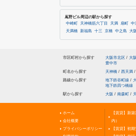
嶌野ビル周辺の駅から探す
中崎町
天神橋筋六丁目
天満
扇町
中
天満橋
新福島
十三
京橋
中之島
大
市区町村から探す
大阪市北区
/
大
豊中市
町名から探す
天神橋
/
西天満
/
路線から探す
地下鉄谷町線
/
地下鉄四つ橋線
駅から探す
大阪
/
南森町
/
ホーム
【賃貸】新築
会社概要
内）
プライバシーポリシー
【賃貸】初期