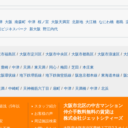
津
大阪
南森町
中津
桜ノ宮
大阪天満宮
北新地
大江橋
なにわ橋
都島
阪ビジネスパーク
新大阪
野江内代
阪市福島区
/
大阪市淀川区
/
大阪市中央区
/
大阪市都島区
/
大阪市浪速区
/
大
豊崎
/
中津
/
天満
/
東天満
/
同心
/
梅田
/
芝田
/
本庄東
大阪環状線
/
地下鉄堺筋線
/
地下鉄御堂筋線
/
阪急京都本線
/
東海道本線
/
阪
天満
/
中崎町
/
天神橋筋六丁目
/
扇町
/
中津
/
天満橋
/
中津
/
北浜
大阪市北区の中古マンション
築浅（5年以
スタッフ紹介
仲介手数料無料の賃貸は
お客様の声
株式会社ジェットシティーズ
安
周辺施設検索
大阪府大阪市北区豊崎７丁目2-3 オムシ