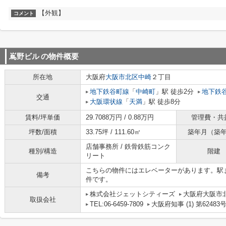
【外観】
コメント
嶌野ビル
の物件概要
所在地
大阪府
大阪市北区
中崎
２丁目
地下鉄谷町線
「
中崎町
」駅 徒歩2分
地下鉄
交通
大阪環状線
「
天満
」駅 徒歩8分
賃料/坪単価
29.7088万円 / 0.88万円
管理費・共
坪数/面積
33.75坪 / 111.60㎡
築年月（築
店舗事務所 / 鉄骨鉄筋コンク
種別/構造
階建
リート
こちらの物件にはエレベーターがあります。駅
備考
件です。
株式会社ジェットシティーズ
大阪府大阪市北
取扱会社
TEL:06-6459-7809
大阪府知事 (1) 第62483