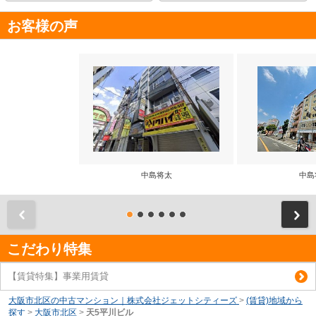
お客様の声
中島将太
中島
前
こだわり特集
【賃貸特集】事業用賃貸
大阪市北区の中古マンション｜株式会社ジェットシティーズ
>
(賃貸)地域から
探す
>
大阪市北区
>
天5平川ビル