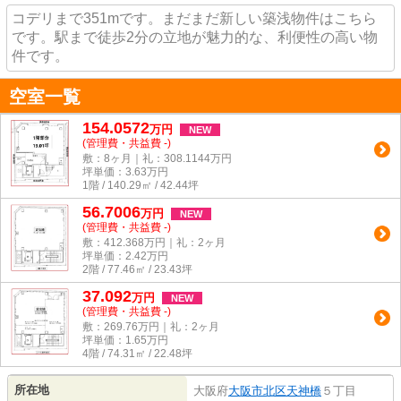
コデリまで351mです。まだまだ新しい築浅物件はこちら
です。駅まで徒歩2分の立地が魅力的な、利便性の高い物
件です。
空室一覧
154.0572
万
円
NEW
(管理費・共益費 -)
敷：8ヶ月｜礼：308.1144万円
坪単価：
3.63
万円
1階 / 140.29㎡ / 42.44坪
56.7006
万
円
NEW
(管理費・共益費 -)
敷：412.368万円｜礼：2ヶ月
坪単価：
2.42
万円
2階 / 77.46㎡ / 23.43坪
37.092
万
円
NEW
(管理費・共益費 -)
敷：269.76万円｜礼：2ヶ月
坪単価：
1.65
万円
4階 / 74.31㎡ / 22.48坪
所在地
大阪府
大阪市北区
天神橋
５丁目