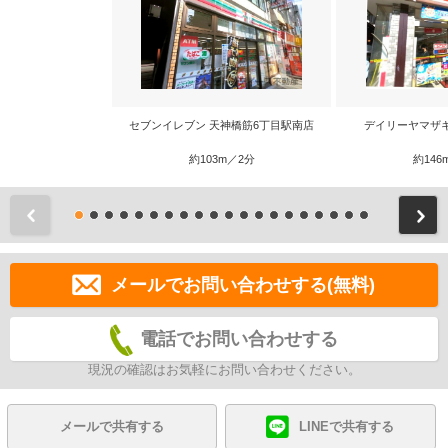
セブンイレブン 天神橋筋6丁目駅南店
デイリーヤマザキ
約103m／2分
約146
前
メールでお問い合わせする(無料)
電話でお問い合わせする
現況の確認はお気軽にお問い合わせください。
メールで共有する
LINEで共有する