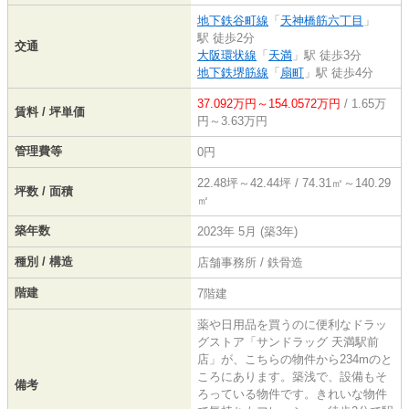
地下鉄谷町線
「
天神橋筋六丁目
」
駅 徒歩2分
交通
大阪環状線
「
天満
」駅 徒歩3分
地下鉄堺筋線
「
扇町
」駅 徒歩4分
37.092万円～154.0572万円
/ 1.65万
賃料 / 坪単価
円～3.63万円
管理費等
0円
22.48坪～42.44坪 / 74.31㎡～140.29
坪数 / 面積
㎡
築年数
2023年 5月 (築3年)
種別 / 構造
店舗事務所 / 鉄骨造
階建
7階建
薬や日用品を買うのに便利なドラッ
グストア「サンドラッグ 天満駅前
店」が、こちらの物件から234mのと
ころにあります。築浅で、設備もそ
備考
ろっている物件です。きれいな物件