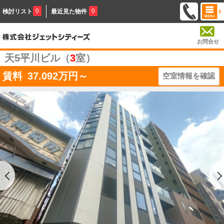
0
0
検討リスト
最近見た物件
お問合せ
天5平川ビル（
3
室）
賃料
37.092
万円～
空室情報を確認