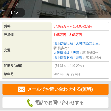
1 / 5
賃料
37.092万円～154.0572万円
坪単価
1.65万円～3.63万円
地下鉄谷町線
「
天神橋筋六丁目
」
駅 徒歩2分
交通
大阪環状線
「
天満
」駅 徒歩3分
地下鉄堺筋線
「
扇町
」駅 徒歩4分
間取り(面積)
-(74.31㎡～140.29㎡)
築年月
2023年 5月(築3年)
メールでお問い合わせする(無料)
電話でお問い合わせする