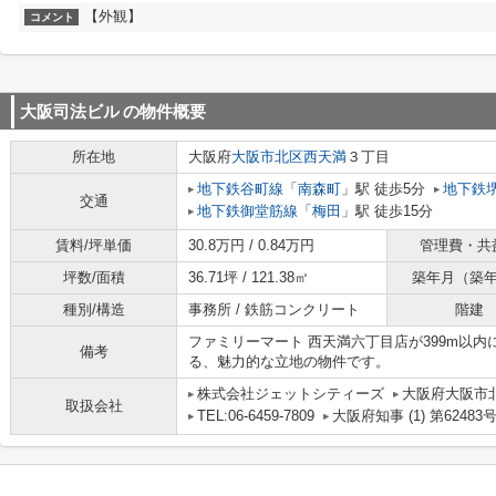
【外観】
コメント
大阪司法ビル
の物件概要
所在地
大阪府
大阪市北区
西天満
３丁目
地下鉄谷町線
「
南森町
」駅 徒歩5分
地下鉄
交通
地下鉄御堂筋線
「
梅田
」駅 徒歩15分
賃料/坪単価
30.8万円 / 0.84万円
管理費・共
坪数/面積
36.71坪 / 121.38㎡
築年月（築
種別/構造
事務所 / 鉄筋コンクリート
階建
ファミリーマート 西天満六丁目店が399m以
備考
る、魅力的な立地の物件です。
株式会社ジェットシティーズ
大阪府大阪市北
取扱会社
TEL:06-6459-7809
大阪府知事 (1) 第62483