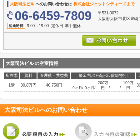
大阪司法ビル
へのお問い合わせは
株式会社ジェットシティーズまで
06-6459-7809
〒531-0072
大阪府大阪市北区豊崎７丁
9:00～19:00 定休日:年中無休
大阪司法ビル
の空室情報
所在階
賃料
管理費・共益費
敷金/礼金/保証金/償却/敷引
200万
100万
1階
30.8万円
46,750円
3
/
/
/
/
0ヶ月
0ヶ月
円
-
円
大阪司法ビル
へのお問い合わせ