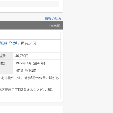
情報の見方
【事務所】
堺筋線
「
北浜
」駅 徒歩5分
益費
46,750円
年数）
1979年 4月 (築47年)
7階建 地下1階
内にある物件です。徒歩5分の位置に駅があ
区豊崎７丁目2-3 オムシスビル 301
号