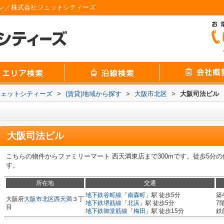
ン／株式会社ジェットシティーズ
ジェットシティーズ
>
(賃貸)地域から探す
>
大阪市北区
>
大阪司法ビル
大阪司法ビル
こちらの物件からファミリーマート 西天満東店まで300mです。徒歩5分
す。
所在地
交通
地下鉄谷町線
「
南森町
」駅 徒歩5分
築
大阪府
大阪市北区
西天満
３丁
地下鉄堺筋線
「
北浜
」駅 徒歩5分
7
目
地下鉄御堂筋線
「
梅田
」駅 徒歩15分
鉄