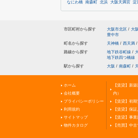
なにわ橋
南森町
北浜
大阪天満宮
淀
市区町村から探す
大阪市北区
/
大
豊中市
町名から探す
天神橋
/
西天満
/
路線から探す
地下鉄谷町線
/
地下鉄四つ橋線
駅から探す
大阪
/
南森町
/
ホーム
【賃貸】新築
会社概要
内）
プライバシーポリシー
【賃貸】初期
利用規約
【賃貸】保証
サイトマップ
【賃貸】事業
物件カタログ
【売買】中古