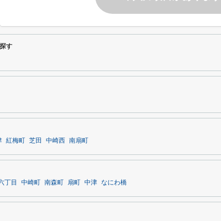
探す
津
紅梅町
芝田
中崎西
南扇町
六丁目
中崎町
南森町
扇町
中津
なにわ橋