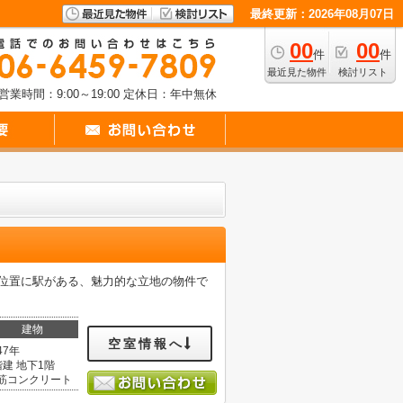
最終更新：2026年08月07日
00
00
件
件
最近見た物件
検討リスト
営業時間：9:00～19:00
定休日：年中無休
の位置に駅がある、魅力的な立地の物件で
建物
空室情報へ
47年
階建 地下1階
筋コンクリート