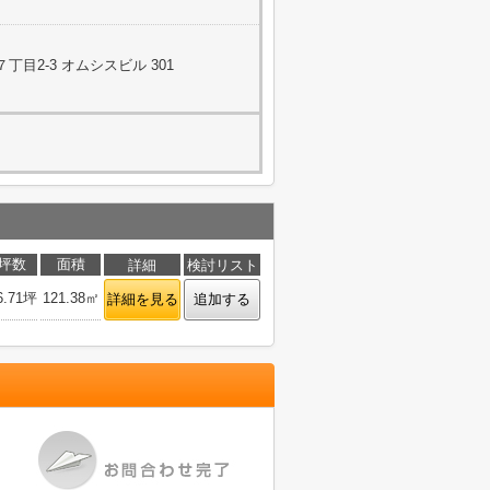
目2-3 オムシスビル 301
坪数
面積
詳細
検討リスト
6.71坪
121.38㎡
詳細を見る
追加する