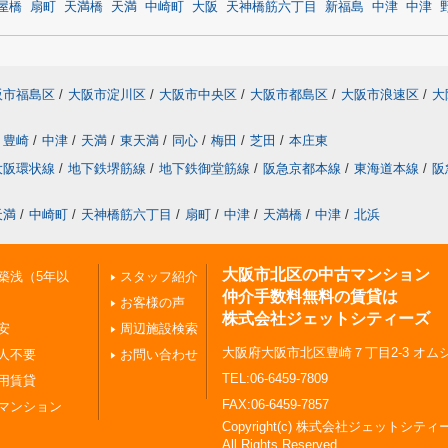
屋橋
扇町
天満橋
天満
中崎町
大阪
天神橋筋六丁目
新福島
中津
中津
阪市福島区
/
大阪市淀川区
/
大阪市中央区
/
大阪市都島区
/
大阪市浪速区
/
大
豊崎
/
中津
/
天満
/
東天満
/
同心
/
梅田
/
芝田
/
本庄東
大阪環状線
/
地下鉄堺筋線
/
地下鉄御堂筋線
/
阪急京都本線
/
東海道本線
/
阪
天満
/
中崎町
/
天神橋筋六丁目
/
扇町
/
中津
/
天満橋
/
中津
/
北浜
大阪市北区の中古マンション
築浅（5年以
スタッフ紹介
仲介手数料無料の賃貸は
お客様の声
株式会社ジェットシティーズ
安
周辺施設検索
大阪府大阪市北区豊崎７丁目2-3 オムシ
人不要
お問い合わせ
TEL:06-6459-7809
用賃貸
FAX:06-6459-7857
マンション
Copyright(c) 株式会社ジェットシティ
All Rights Reserved.