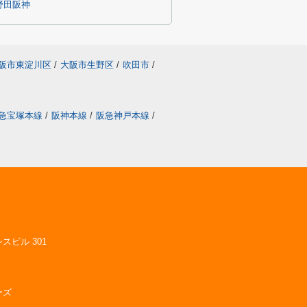
野田阪神
阪市東淀川区
/
大阪市生野区
/
吹田市
/
急宝塚本線
/
阪神本線
/
阪急神戸本線
/
スビル 301
ーズ