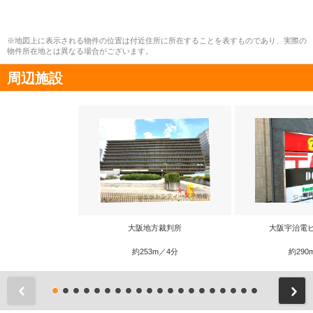
※地図上に表示される物件の位置は付近住所に所在することを表すものであり、実際の
物件所在地とは異なる場合がございます。
周辺施設
大阪地方裁判所
大阪宇治電
約253m／4分
約290
前