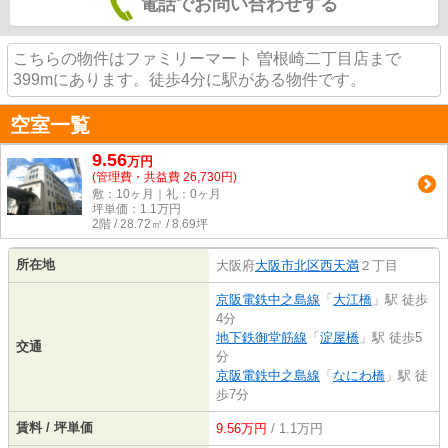
電話でお問い合わせする
こちらの物件はファミリーマート 曽根崎二丁目店まで
399mにあります。徒歩4分に駅がある物件です。
空室一覧
9.56
万
円
(管理費・共益費 26,730円)
敷：10ヶ月｜礼：0ヶ月
坪単価：
1.1
万円
2階 / 28.72㎡ / 8.69坪
所在地
大阪府
大阪市北区
西天満
２丁目
京阪電鉄中之島線
「
大江橋
」駅 徒歩
4分
地下鉄御堂筋線
「
淀屋橋
」駅 徒歩5
交通
分
京阪電鉄中之島線
「
なにわ橋
」駅 徒
歩7分
賃料 / 坪単価
9.56万円
/ 1.1万円