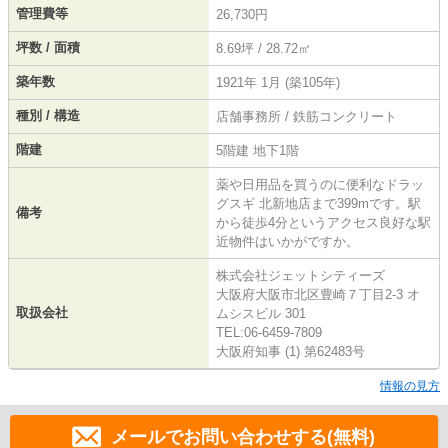
管理費等
26,730円
坪数 / 面積
8.69坪 / 28.72㎡
築年数
1921年 1月 (築105年)
種別 / 構造
店舗事務所 / 鉄筋コンクリート
階建
5階建 地下1階
薬や日用品を買うのに便利なドラッ
グスギ 北新地店まで399mです。駅
備考
から徒歩4分というアクセス良好な駅
近物件はいかがですか。
株式会社ジェットシティーズ
大阪府大阪市北区豊崎７丁目2-3 オ
取扱会社
ムシスビル 301
TEL:06-6459-7809
大阪府知事 (1) 第62483号
情報の見方
メールでお問い合わせする(無料)