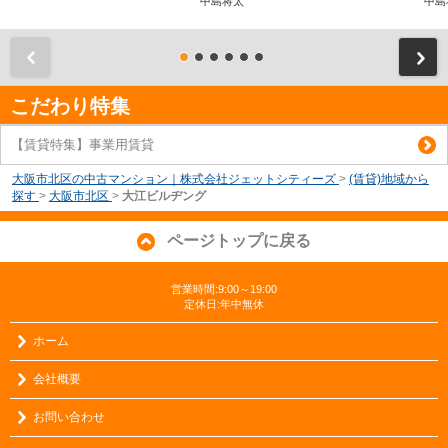
中島将太
中島
前
こだわり特集
【賃貸特集】事業用賃貸
大阪市北区の中古マンション｜株式会社ジェットシティーズ
>
(賃貸)地域から
探す
>
大阪市北区
>
大江ビルヂング
ページトップに戻る
営業時間:9:00～19:00
定休日:年中無休
ホーム
会社概要
お問い合わせ