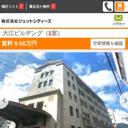
0
0
検討リスト
最近見た物件
お問合せ
大江ビルヂング（
1
室）
賃料
9.56万円
空室情報を確認