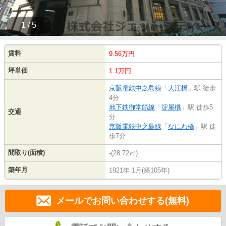
1 / 5
賃料
9.56万円
坪単価
1.1万円
京阪電鉄中之島線
「
大江橋
」駅 徒歩
4分
地下鉄御堂筋線
「
淀屋橋
」駅 徒歩5
交通
分
京阪電鉄中之島線
「
なにわ橋
」駅 徒
歩7分
間取り(面積)
-(28.72㎡)
築年月
1921年 1月(築105年)
メールでお問い合わせする(無料)