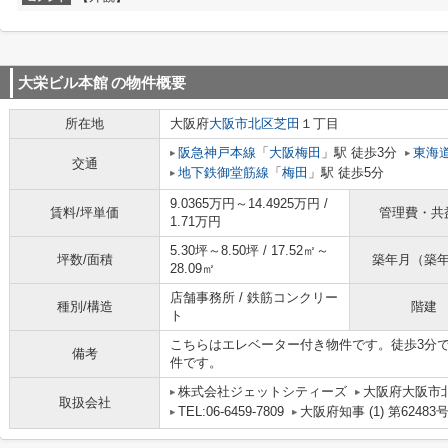
大栄ビル本館
の物件概要
所在地
大阪府
大阪市北区
芝田
１丁目
阪急神戸本線
「
大阪梅田
」駅 徒歩3分
東海
交通
地下鉄御堂筋線
「
梅田
」駅 徒歩5分
9.0365万円～14.4925万円 /
賃料/坪単価
管理費・共
1.71万円
5.30坪～8.50坪 / 17.52㎡～
坪数/面積
築年月（築
28.09㎡
店舗事務所 / 鉄筋コンクリー
種別/構造
階建
ト
こちらはエレベーター付き物件です。徒歩3分
備考
件です。
株式会社ジェットシティーズ
大阪府大阪市北
取扱会社
TEL:06-6459-7809
大阪府知事 (1) 第62483