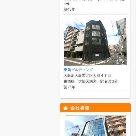
4分
築43年
東麟ビルディング
大阪府大阪市北区天満４丁目
東西線「大阪天満宮」駅 徒歩3分
築25年