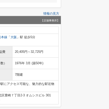
情報の見方
【店舗事務所】
道本線
「
大阪
」駅 徒歩5分
益費
20,405円～32,725円
年数）
1976年 3月 (築50年)
7階建
で駅にアクセス可能な、魅力的な駅近物
区豊崎７丁目2-3 オムシスビル 301
号