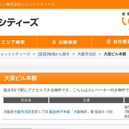
ン／株式会社ジェットシティーズ
ジェットシティーズ
>
(賃貸)地域から探す
>
大阪市北区
>
大栄ビル本館
大栄ビル本館
徒歩3分で駅にアクセスできる物件です。こちらはエレベーター付き物件
所在地
交通
築
大阪府
大阪市北区
芝田
１丁目
阪急神戸本線
「
大阪梅田
」駅 徒歩3～5分
7
鉄