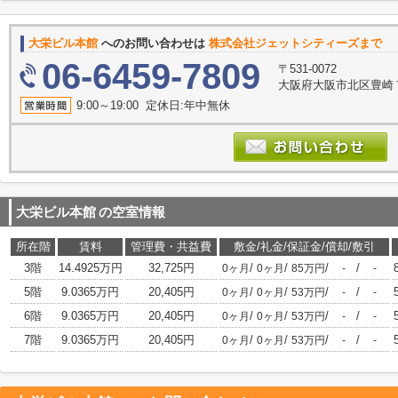
大栄ビル本館
へのお問い合わせは
株式会社ジェットシティーズまで
06-6459-7809
〒531-0072
大阪府大阪市北区豊崎７丁
9:00～19:00 定休日:年中無休
大栄ビル本館
の空室情報
所在階
賃料
管理費・共益費
敷金/礼金/保証金/償却/敷引
3階
14.4925万円
32,725円
/
/
/
/
0ヶ月
0ヶ月
85万円
-
-
5階
9.0365万円
20,405円
/
/
/
/
0ヶ月
0ヶ月
53万円
-
-
6階
9.0365万円
20,405円
/
/
/
/
0ヶ月
0ヶ月
53万円
-
-
7階
9.0365万円
20,405円
/
/
/
/
0ヶ月
0ヶ月
53万円
-
-