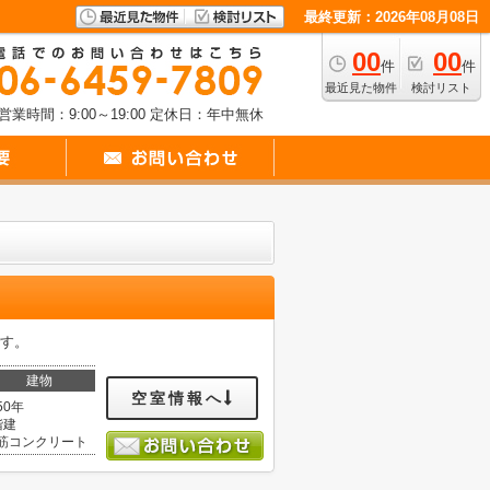
最終更新：2026年08月08日
00
00
件
件
最近見た物件
検討リスト
営業時間：9:00～19:00
定休日：年中無休
です。
建物
空室情報へ
50年
階建
筋コンクリート