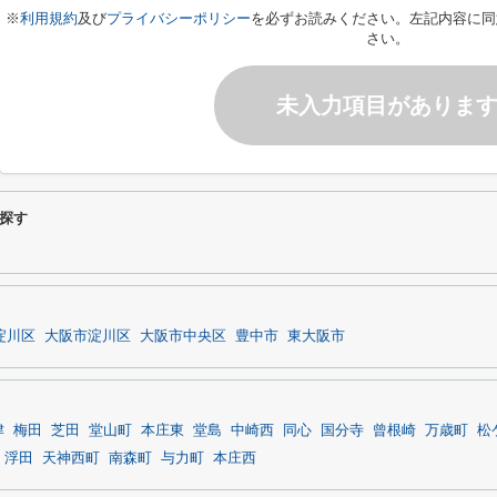
※
利用規約
及び
プライバシーポリシー
を必ずお読みください。左記内容に同
さい。
未入力項目がありま
探す
淀川区
大阪市淀川区
大阪市中央区
豊中市
東大阪市
津
梅田
芝田
堂山町
本庄東
堂島
中崎西
同心
国分寺
曾根崎
万歳町
松
浮田
天神西町
南森町
与力町
本庄西