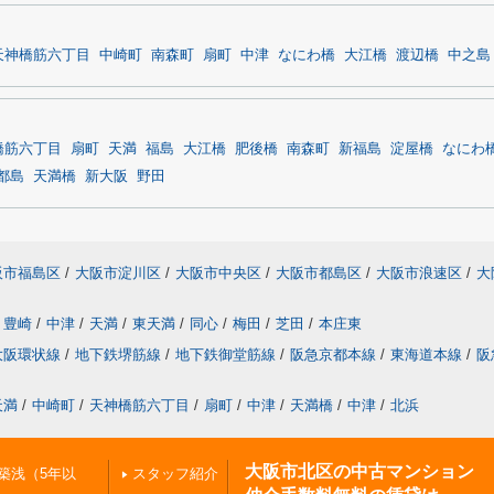
天神橋筋六丁目
中崎町
南森町
扇町
中津
なにわ橋
大江橋
渡辺橋
中之島
橋筋六丁目
扇町
天満
福島
大江橋
肥後橋
南森町
新福島
淀屋橋
なにわ
都島
天満橋
新大阪
野田
阪市福島区
/
大阪市淀川区
/
大阪市中央区
/
大阪市都島区
/
大阪市浪速区
/
大
豊崎
/
中津
/
天満
/
東天満
/
同心
/
梅田
/
芝田
/
本庄東
大阪環状線
/
地下鉄堺筋線
/
地下鉄御堂筋線
/
阪急京都本線
/
東海道本線
/
阪
天満
/
中崎町
/
天神橋筋六丁目
/
扇町
/
中津
/
天満橋
/
中津
/
北浜
大阪市北区の中古マンション
築浅（5年以
スタッフ紹介