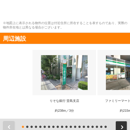
※地図上に表示される物件の位置は付近住所に所在することを表すものであり、実際の
物件所在地とは異なる場合がございます。
周辺施設
りそな銀行 堂島支店
ファミリーマート
約238m／3分
約215
前