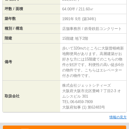
坪数 / 面積
64.00坪 / 211.60㎡
築年数
1991年 9月 (築34年)
種別 / 構造
店舗事務所 / 鉄骨鉄筋コンクリート
階建
15階建 地下2階
歩いて320mのところに大阪曽根崎新
地郵便局があります。高層建築がお
好きな方には15階建てのこちらの物
備考
件が好評です。利便性の高い徒歩6分
の物件です。こちらはエレベーター
付きの物件です。
株式会社ジェットシティーズ
大阪府大阪市北区豊崎７丁目2-3 オ
取扱会社
ムシスビル 301
TEL:06-6459-7809
大阪府知事 (1) 第62483号
情報の見方