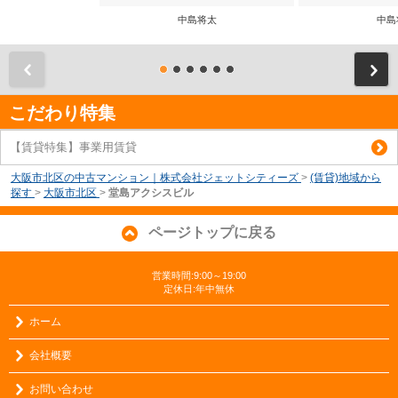
中島将太
中島
前
こだわり特集
【賃貸特集】事業用賃貸
大阪市北区の中古マンション｜株式会社ジェットシティーズ
>
(賃貸)地域から
探す
>
大阪市北区
>
堂島アクシスビル
ページトップに戻る
営業時間:9:00～19:00
定休日:年中無休
ホーム
会社概要
お問い合わせ