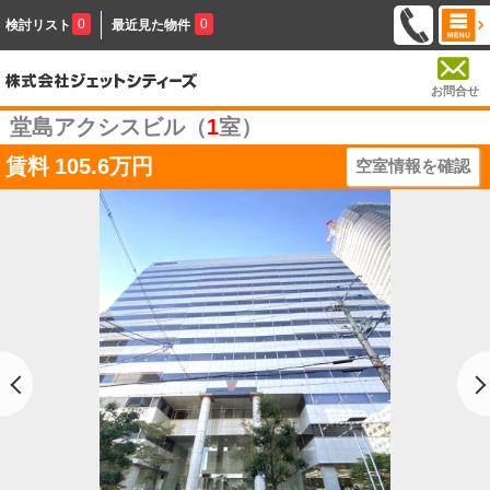
0
0
検討リスト
最近見た物件
お問合せ
堂島アクシスビル（
1
室）
賃料
105.6万円
空室情報を確認