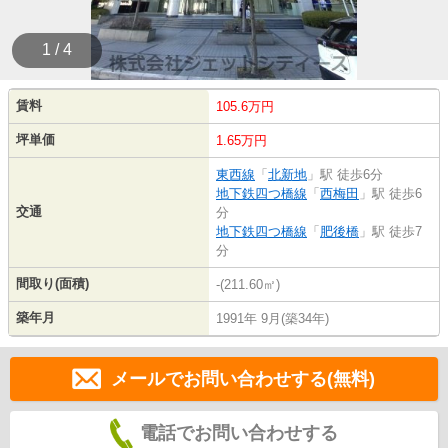
1 / 4
賃料
105.6万円
坪単価
1.65万円
東西線
「
北新地
」駅 徒歩6分
地下鉄四つ橋線
「
西梅田
」駅 徒歩6
交通
分
地下鉄四つ橋線
「
肥後橋
」駅 徒歩7
分
間取り(面積)
-(211.60㎡)
築年月
1991年 9月(築34年)
メールでお問い合わせする(無料)
電話でお問い合わせする