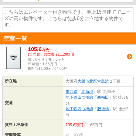
こちらはエレベーター付き物件です。地上15階建てでニー
ズの高い物件です。こちらは徒歩6分に立地する物件で
す。
空室一覧
105.6
万
円
(管理費・共益費 211,200円)
敷：0ヶ月｜礼：0ヶ月
坪単価：
1.65
万円
9階 / 211.60㎡ / 64.00坪
所在地
大阪府
大阪市北区
堂島浜
２丁目
東西線
「
北新地
」駅 徒歩6分
地下鉄四つ橋線
「
西梅田
」駅 徒歩6
交通
分
地下鉄四つ橋線
「
肥後橋
」駅 徒歩7
分
賃料 / 坪単価
105.6万円
/ 1.65万円
管理費等
211,200円